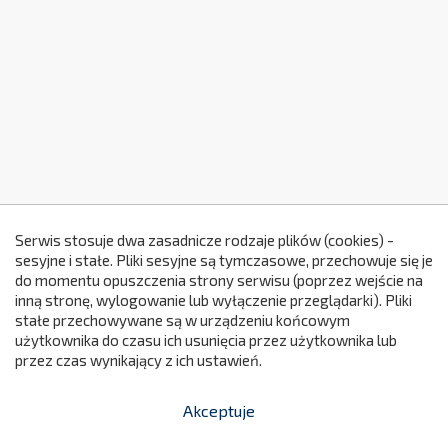
Serwis stosuje dwa zasadnicze rodzaje plików (cookies) -
sesyjne i stałe. Pliki sesyjne są tymczasowe, przechowuje się je
do momentu opuszczenia strony serwisu (poprzez wejście na
299
inną stronę, wylogowanie lub wyłączenie przeglądarki). Pliki
stałe przechowywane są w urządzeniu końcowym
użytkownika do czasu ich usunięcia przez użytkownika lub
przez czas wynikający z ich ustawień.
Akceptuje


shopping_cart
-
zł