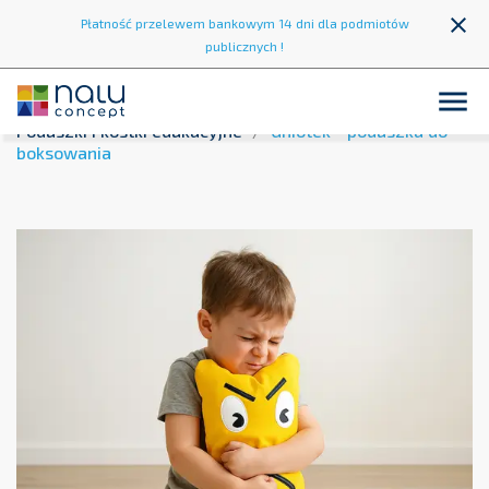
close
Płatność przelewem bankowym 14 dni dla podmiotów
publicznych !

Strona główna
Strefa zabawy
Kąciki zabaw
Poduszki i kostki edukacyjne
Gniotek - poduszka do
boksowania