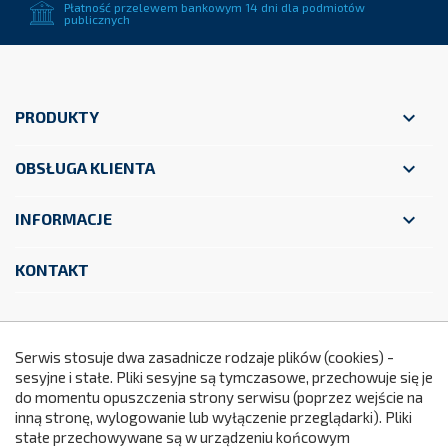
Płatność przelewem bankowym 14 dni dla podmiotów
publicznych

PRODUKTY

OBSŁUGA KLIENTA

INFORMACJE
KONTAKT
Facebook
YouTube
Instagram
Serwis stosuje dwa zasadnicze rodzaje plików (cookies) -
sesyjne i stałe. Pliki sesyjne są tymczasowe, przechowuje się je
do momentu opuszczenia strony serwisu (poprzez wejście na
299
inną stronę, wylogowanie lub wyłączenie przeglądarki). Pliki
stałe przechowywane są w urządzeniu końcowym