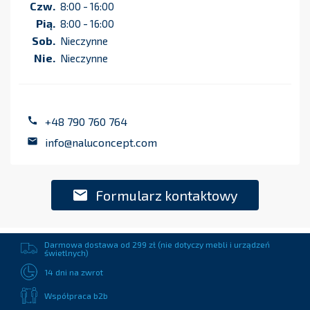
Czw.
8:00 - 16:00
Pią.
8:00 - 16:00
Sob.
Nieczynne
Nie.
Nieczynne

+48 790 760 764

info@naluconcept.com

Formularz kontaktowy
Darmowa dostawa od 299 zł (nie dotyczy mebli i urządzeń
świetlnych)
14 dni na zwrot
Współpraca b2b