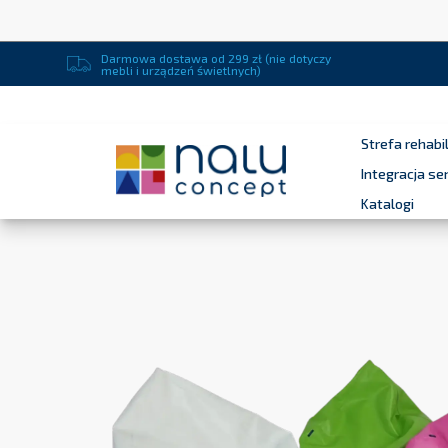
Darmowa dostawa od 299 zł (nie dotyczy
mebli i urządzeń świetlnych)
Strefa rehabil
Integracja s
Katalogi