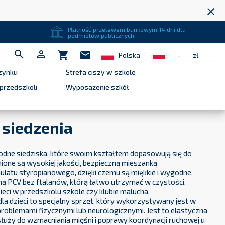
close
Płatność przelewem bankowym 14 dni dla
podmiotów publicznych


shopping_cart
mail
Polska
-
zł
zynku
Strefa ciszy w szkole
przedszkoli
Wyposażenie szkół
 siedzenia
godne siedziska, które swoim kształtem dopasowują się do
ione są wysokiej jakości, bezpieczną mieszanką
ulatu styropianowego, dzięki czemu są miękkie i wygodne.
ną PCV bez ftalanów, którą łatwo utrzymać w czystości.
dzieci w przedszkolu szkole czy klubie malucha.
dla dzieci to specjalny sprzęt, który wykorzystywany jest w
 problemami fizycznymi lub neurologicznymi. Jest to elastyczna
 służy do wzmacniania mięśni i poprawy koordynacji ruchowej u