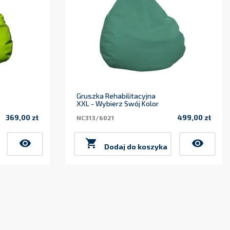
Gruszka Rehabilitacyjna
XXL - Wybierz Swój Kolor
369,00 zł
499,00 zł
NC313/6021
Cena
Cena
visibility

visibility
Dodaj do koszyka