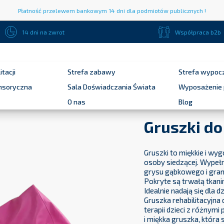
Płatność przelewem bankowym 14 dni dla podmiotów publicznych !
14 dni na zwrot
Współpraca b2b
itacji
Strefa zabawy
Strefa wypoc
ensoryczna
Sala Doświadczania Świata
Wyposażenie 
O nas
Blog
Gruszki do
Gruszki to miękkie i wy
osoby siedzącej. Wypełn
grysu gąbkowego i gran
Pokryte są trwałą tkani
Idealnie nadają się dla 
Gruszka rehabilitacyjna 
terapii dzieci z różnymi
i miękka gruszka, która