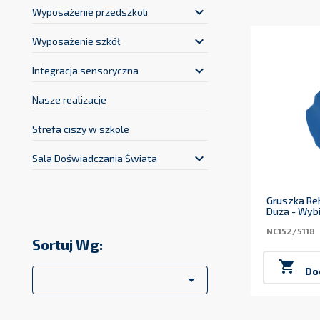
keyboard_arrow_down
Wyposażenie przedszkoli
keyboard_arrow_down
Wyposażenie szkół
keyboard_arrow_down
Integracja sensoryczna
Nasze realizacje
Strefa ciszy w szkole
keyboard_arrow_down
Sala Doświadczania Świata
Gruszka Reh
Duża - Wybi
NC152/5118
Sortuj Wg:

Do
