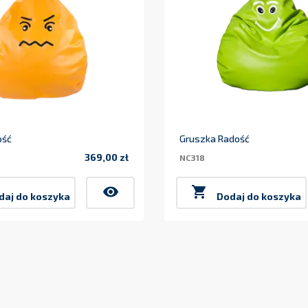
ość
Gruszka Radość
369,00 zł
NC318
Cena
visibility

daj do koszyka
Dodaj do koszyka