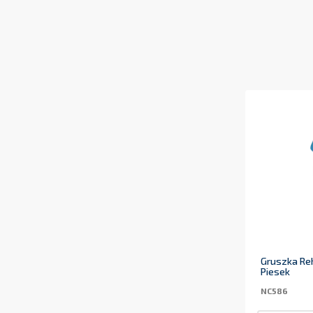
Gruszka Reh
Piesek
NC586