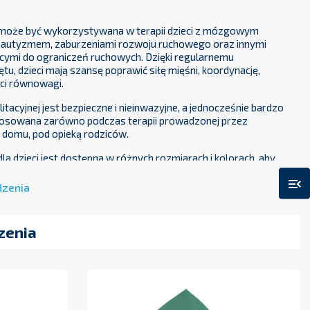
a może być wykorzystywana w terapii dzieci z mózgowym
 autyzmem, zaburzeniami rozwoju ruchowego oraz innymi
ymi do ograniczeń ruchowych. Dzięki regularnemu
tu, dzieci mają szansę poprawić siłę mięśni, koordynację,
ści równowagi.
itacyjnej jest bezpieczne i nieinwazyjne, a jednocześnie bardzo
tosowana zarówno podczas terapii prowadzonej przez
w domu, pod opieką rodziców.
dla dzieci jest dostępna w różnych rozmiarach i kolorach, aby
ć do potrzeb i możliwości dziecka.
menu_open
dzenia
zenia