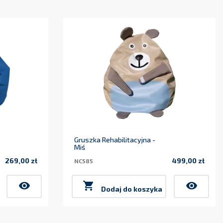
Gruszka Rehabilitacyjna -
Miś
269,00 zł
499,00 zł
NC585
Cena
Cena
visibility

visibility
Dodaj do koszyka