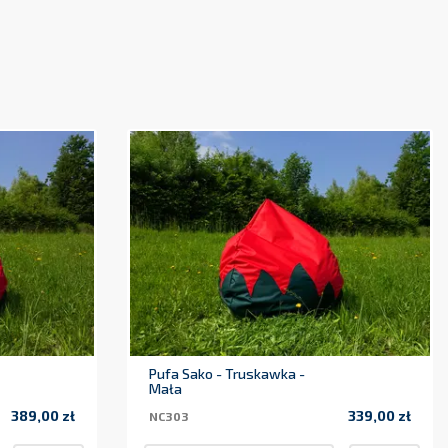
Pufa Sako - Truskawka -
Mała
389,00 zł
339,00 zł
NC303
Cena
Cena