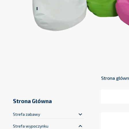
Strona głów
Strona Główna
keyboard_arrow_down
Strefa zabawy
keyboard_arrow_up
Strefa wypoczynku