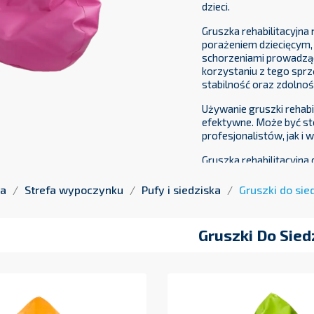
dzieci.
Gruszka rehabilitacyjn
porażeniem dziecięcym,
schorzeniami prowadząc
korzystaniu z tego sprzę
stabilność oraz zdolno
Używanie gruszki rehabil
efektywne. Może być s
profesjonalistów, jak i 
Gruszka rehabilitacyjna 
można ją było dopasowa
na
Strefa wypoczynku
Pufy i siedziska
Gruszki do sie
Gruszki Do Sied