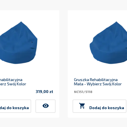
abilitacyjna
Gruszka Rehabilitacyjna
erz Swój Kolor
Mała - Wybierz Swój Kolor
319,00 zł
NC151/5118
Cena
visibility

daj do koszyka
Dodaj do koszyka