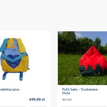
abilitacyjna -
Pufa Sako - Truskawka -
Duża
499,00 zł
NC302
Cena