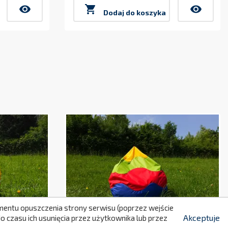
visibility

visibility
Dodaj do koszyka
299
momentu opuszczenia strony serwisu (poprzez wejście
Akceptuje
 czasu ich usunięcia przez użytkownika lub przez