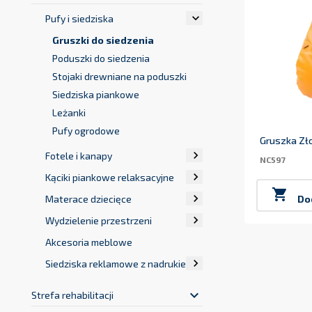

Pufy i siedziska
Gruszki do siedzenia
Poduszki do siedzenia
Stojaki drewniane na poduszki
Siedziska piankowe
Leżanki
Pufy ogrodowe
Gruszka Zł

Fotele i kanapy
NC597

Kąciki piankowe relaksacyjne


Materace dziecięce
Do

Wydzielenie przestrzeni
Akcesoria meblowe

Siedziska reklamowe z nadrukiem
keyboard_arrow_down
Strefa rehabilitacji