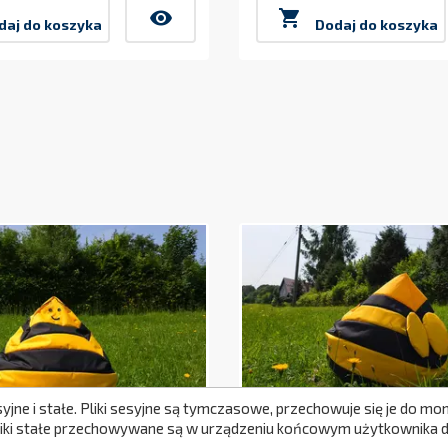
visibility

daj do koszyka
Dodaj do koszyka
syjne i stałe. Pliki sesyjne są tymczasowe, przechowuje się je do 
Pliki stałe przechowywane są w urządzeniu końcowym użytkownika do