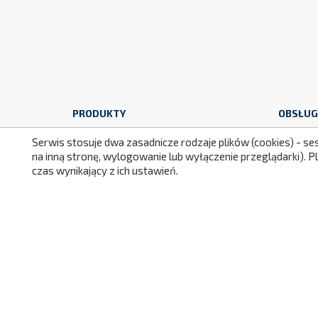
PRODUKTY
OBSŁUG
Serwis stosuje dwa zasadnicze rodzaje plików (cookies) - se
Promocje
Dosta
na inną stronę, wylogowanie lub wyłączenie przeglądarki). 
Nowe produkty
Zwrot
czas wynikający z ich ustawień.
Najczęściej kupowane
Gwara
Regul
Bezpi
Facebook
YouTube
Instagram