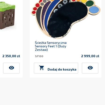
Ścieżka Sensoryczna
Sensory Feet 1 (duży
Zestaw)
2 350,00 zł
2 999,00 zł
SF100
Cena
Cena
visibility

visibility
Dodaj do koszyka