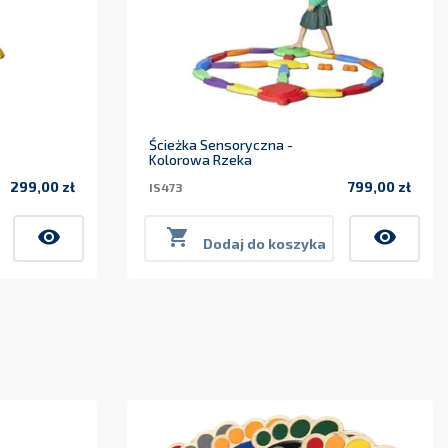
Ścieżka Sensoryczna -
Kolorowa Rzeka
299,00 zł
799,00 zł
IS473
Cena
Cena
visibility

visibility
Dodaj do koszyka