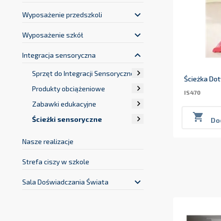
keyboard_arrow_down
Strefa rehabilitacji
keyboard_arrow_down
Wyposażenie przedszkoli
keyboard_arrow_down
Wyposażenie szkół
keyboard_arrow_up
Integracja sensoryczna

Sprzęt do Integracji Sensorycznej
Ścieżka Do

Produkty obciążeniowe
IS470

Zabawki edukacyjne


Ścieżki sensoryczne
Do
Nasze realizacje
Strefa ciszy w szkole
keyboard_arrow_down
Sala Doświadczania Świata