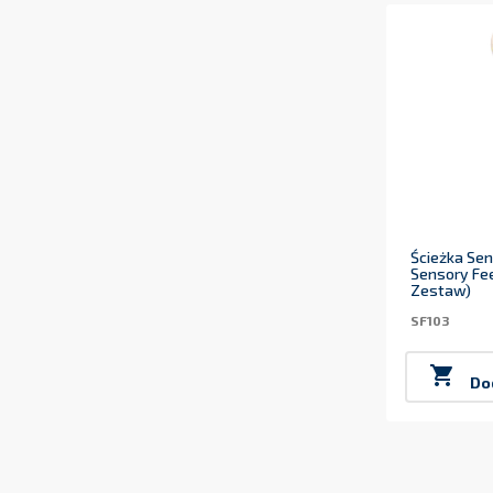
Ścieżka Se
Sensory Fee
Zestaw)
SF103

Do