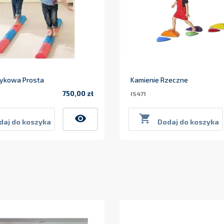
tykowa Prosta
Kamienie Rzeczne
750,00 zł
IS471
Cena
visibility

daj do koszyka
Dodaj do koszyka