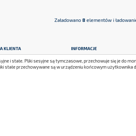
Załadowano
8
elementów i ładowanie
A KLIENTA
INFORMACJE
syjne i stałe. Pliki sesyjne są tymczasowe, przechowuje się je do 
wa i płatność
Polityka prywatności i RODO
Pliki stałe przechowywane są w urządzeniu końcowym użytkownika do
y i Reklamacja
Certyfikaty i bezpieczeństwo
ncja
Partnerzy
amin
Nasze realizacje
eczne płatności
Newsletter
Mapa strony