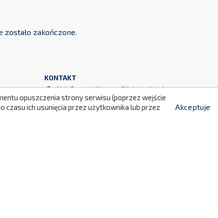
 zostało zakończone.
299
KONTAKT
momentu opuszczenia strony serwisu (poprzez wejście
NaluConcept Krzysztof Kobyłecki, Łukasz

Akceptuje
 czasu ich usunięcia przez użytkownika lub przez
Klimowski s.c.
ul. Józefa Marcika 14A lok. III/8
30-443 Kraków
Polska
+48 790 760 764

+48 790 760 513

info@naluconcept.com
