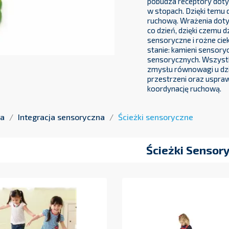
sensoryczny dziecka. C
pobudza receptory dotyk
w stopach. Dzięki temu 
ruchową. Wrażenia doty
co dzień, dzięki czemu 
sensoryczne i rożne ci
stanie: kamieni sensory
sensorycznych. Wszystki
zmysłu równowagi u dzi
przestrzeni oraz uspraw
koordynację ruchową.
na
Integracja sensoryczna
Ścieżki sensoryczne
Ścieżki Sensor