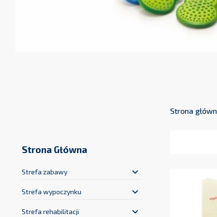
Strona głów
Strona Główna
keyboard_arrow_down
Strefa zabawy
keyboard_arrow_down
Strefa wypoczynku