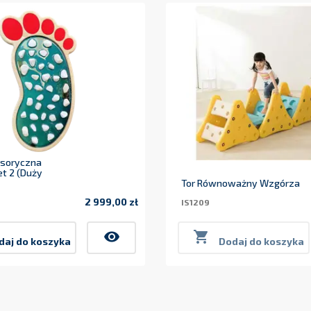
nsoryczna
t 2 (duży
Tor Równoważny Wzgórza
2 999,00 zł
IS1209
Cena
visibility

daj do koszyka
Dodaj do koszyka