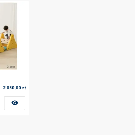
2 050,00 zł
Cena
visibility