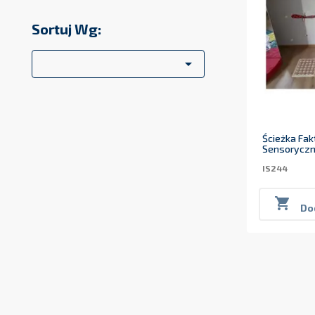
Sortuj Wg:

Ścieżka Fa
Sensorycz
IS244

Do