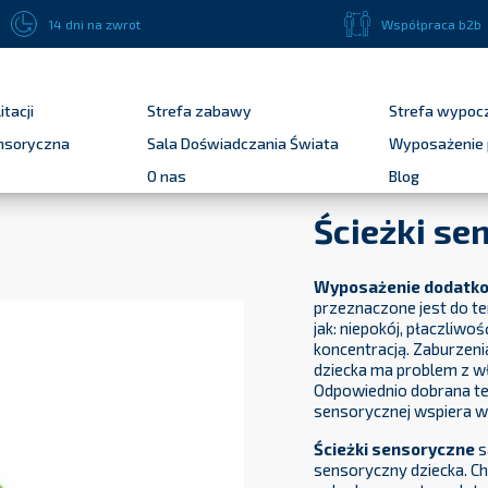
Płatność przelewem bankowym 14 dni dla podmiotów publicznych !
14 dni na zwrot
Współpraca b2b
itacji
Strefa zabawy
Strefa wypoc
ensoryczna
Sala Doświadczania Świata
Wyposażenie 
O nas
Blog
Ścieżki se
Wyposażenie dodatk
przeznaczone jest do ter
jak: niepokój, płaczliw
koncentracją. Zaburzen
dziecka ma problem z 
Odpowiednio dobrana te
sensorycznej wspiera w
Ścieżki sensoryczne
s