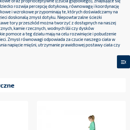
hodzenie po zróżnicowanych fakturach i różnorodnym podłożu
owe oraz proprioceptywne (czucia głębokiego), znajdujące się
dziecko rozwija percepcję dotykową, równowagę i koordynację
kowe i wzrokowe przypominają te, których doświadczamy na
dzieci doskonalą zmysł dotyku. Niepowtarzalne ścieżki
ekawe tory przeszkód można tworzyć z dostępnych na naszej
cznych, kamie rzecznych, wodnych lilii czy dysków
e pomoce a teg działu mają na celu rozwinięcie i pobudzenie
eci. Zmysł równowagi odpowiada za czucie naszego ciała w
nia napięcie mięśni, utrzymanie prawidłowej postawy ciała czy
menu_open
yczne