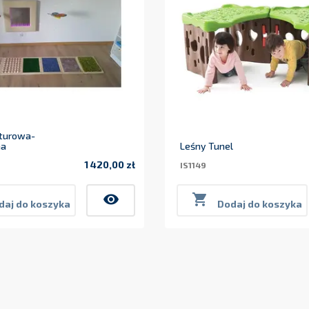
kturowa-
na
Leśny Tunel
1 420,00 zł
IS1149
Cena
visibility

daj do koszyka
Dodaj do koszyka