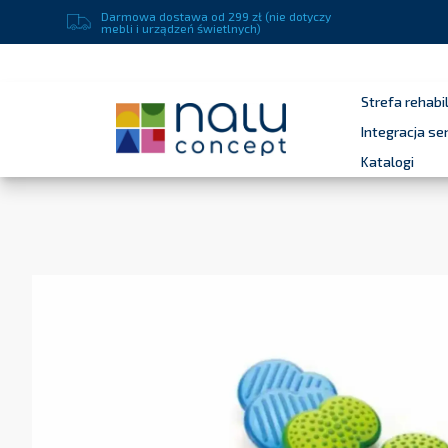
Darmowa dostawa od 299 zł (nie dotyczy
mebli i urządzeń świetlnych)
Strefa rehabil
Integracja s
Katalogi