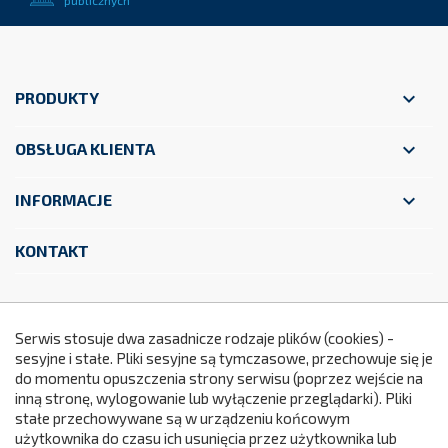
publicznych

PRODUKTY

OBSŁUGA KLIENTA

INFORMACJE
KONTAKT
Facebook
YouTube
Instagram
Serwis stosuje dwa zasadnicze rodzaje plików (cookies) -
sesyjne i stałe. Pliki sesyjne są tymczasowe, przechowuje się je
do momentu opuszczenia strony serwisu (poprzez wejście na
299
inną stronę, wylogowanie lub wyłączenie przeglądarki). Pliki
stałe przechowywane są w urządzeniu końcowym
użytkownika do czasu ich usunięcia przez użytkownika lub