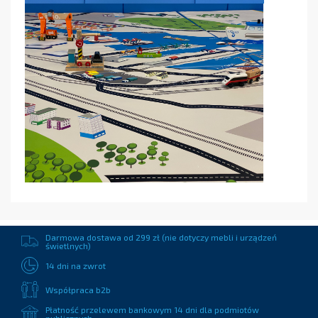
Darmowa dostawa od 299 zł (nie dotyczy mebli i urządzeń
świetlnych)
14 dni na zwrot
Współpraca b2b
Płatność przelewem bankowym 14 dni dla podmiotów