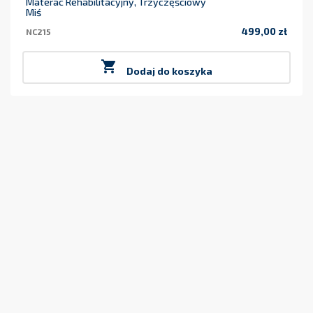
Materac Rehabilitacyjny, Trzyczęściowy
Miś
499,00 zł
NC215
Cena

Dodaj do koszyka