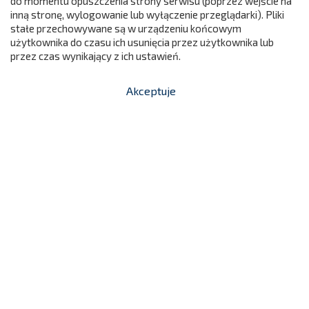
do momentu opuszczenia strony serwisu (poprzez wejście na
299

Dodaj do koszyka
inną stronę, wylogowanie lub wyłączenie przeglądarki). Pliki
stałe przechowywane są w urządzeniu końcowym
użytkownika do czasu ich usunięcia przez użytkownika lub
przez czas wynikający z ich ustawień.
Akceptuje


shopping_cart
-
zł