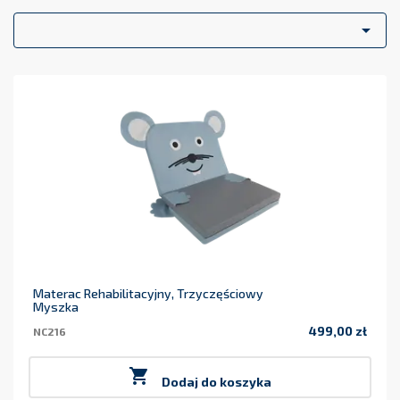
elementem wyposażenia przestrzeni dziecięcych
w żłobku
czy w przedszkolu
. Podsumowując, materace piankowe dla

dzieci stanowią nie tylko funkcjonalne narzędzie do zabawy i
rozwoju, ale również zapewniają bezpieczeństwo i komfort
dzieciom, co czyni je niezwykle wartościowym elementem
wyposażenia przestrzeni dziecięcych.
Materac Rehabilitacyjny, Trzyczęściowy
Myszka
499,00 zł
NC216
Cena

Dodaj do koszyka