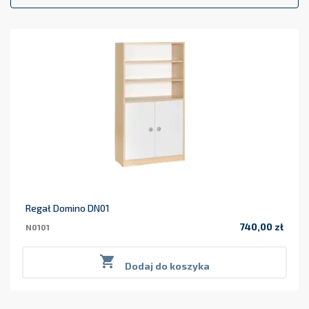
Regał Domino DN01
740,00 zł
N0101
Cena

Dodaj do koszyka