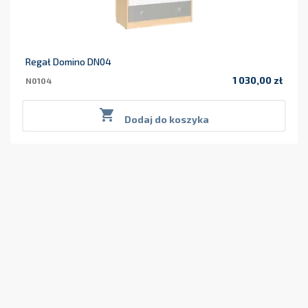
Regał Domino DN04
1 030,00 zł
N0104
Cena

Dodaj do koszyka