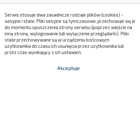
Serwis stosuje dwa zasadnicze rodzaje plików (cookies) -
sesyjne i stałe. Pliki sesyjne są tymczasowe, przechowuje się je
do momentu opuszczenia strony serwisu (poprzez wejście na
299
inną stronę, wylogowanie lub wyłączenie przeglądarki). Pliki
stałe przechowywane są w urządzeniu końcowym
użytkownika do czasu ich usunięcia przez użytkownika lub
przez czas wynikający z ich ustawień.
Akceptuje


shopping_cart
-
zł