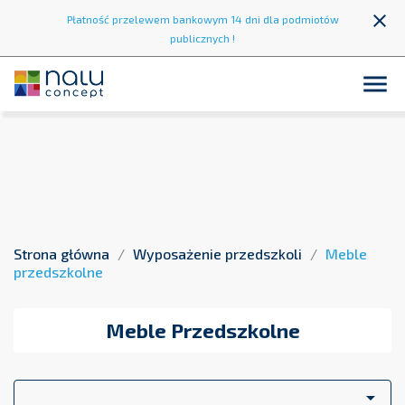
close
Płatność przelewem bankowym 14 dni dla podmiotów
publicznych !
Meble przedszkolne

Strona główna
Wyposażenie przedszkoli
Meble
przedszkolne
Meble Przedszkolne
