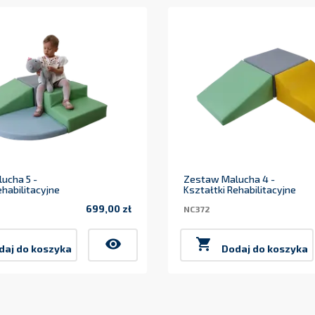
ucha 5 -
Zestaw Malucha 4 -
ehabilitacyjne
Kształtki Rehabilitacyjne
699,00 zł
NC372
Cena
visibility

daj do koszyka
Dodaj do koszyka