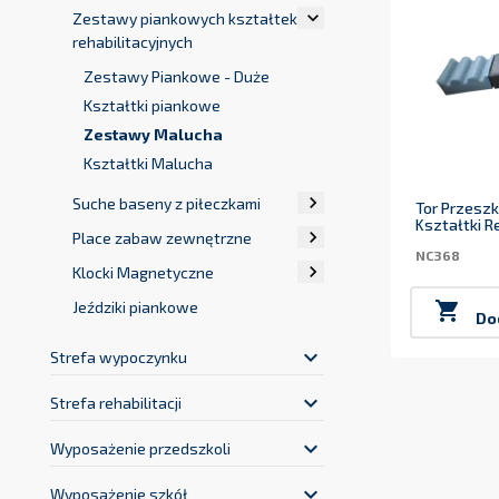

Zestawy piankowych kształtek
rehabilitacyjnych
Zestawy Piankowe - Duże
Kształtki piankowe
Zestawy Malucha
Kształtki Malucha

Suche baseny z piłeczkami
Tor Przesz
Kształtki R

Place zabaw zewnętrzne
NC368

Klocki Magnetyczne
Jeździki piankowe

Do
keyboard_arrow_down
Strefa wypoczynku
keyboard_arrow_down
Strefa rehabilitacji
keyboard_arrow_down
Wyposażenie przedszkoli
keyboard_arrow_down
Wyposażenie szkół