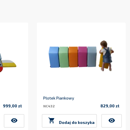
Płotek Piankowy
999,00 zł
829,00 zł
NC432
Cena
Cena
visibility

visibility
Dodaj do koszyka