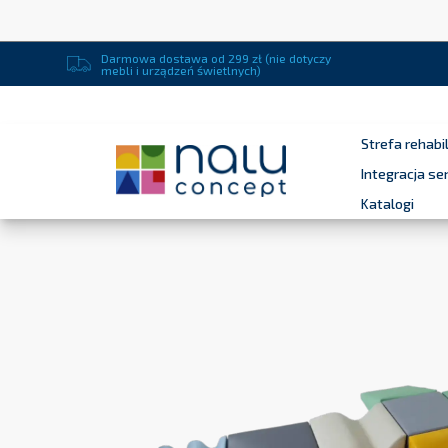
Darmowa dostawa od 299 zł (nie dotyczy
mebli i urządzeń świetlnych)
Strefa rehabil
Integracja s
Katalogi