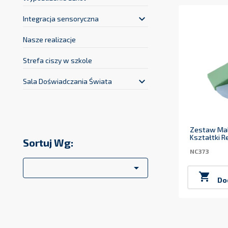
keyboard_arrow_down
Integracja sensoryczna
Nasze realizacje
Strefa ciszy w szkole
keyboard_arrow_down
Sala Doświadczania Świata
Zestaw Mal
Kształtki R
Sortuj Wg:
NC373


Do