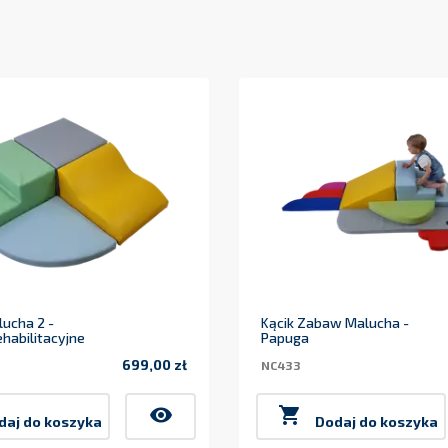
ucha 2 -
Kącik Zabaw Malucha -
ehabilitacyjne
Papuga
699,00 zł
NC433
Cena
visibility

daj do koszyka
Dodaj do koszyka