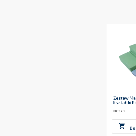
Zestaw Mal
Kształtki R
NC370

Do