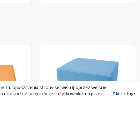
299
momentu opuszczenia strony serwisu (poprzez wejście
Akceptuje
 czasu ich usunięcia przez użytkownika lub przez
Kostka Malucha 2 -
Kształtka Rehabilitacyjna
129,00 zł
179,00 zł
NC359/5154