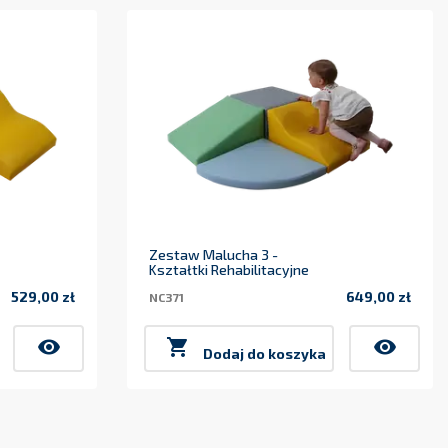
Zestaw Malucha 3 -
Kształtki Rehabilitacyjne
529,00 zł
649,00 zł
NC371
Cena
Cena
visibility

visibility
Dodaj do koszyka