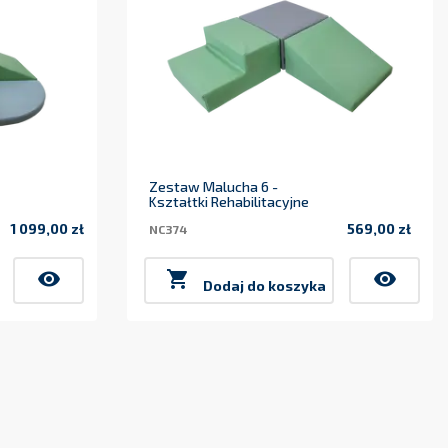
Zestaw Malucha 6 -
Kształtki Rehabilitacyjne
1 099,00 zł
569,00 zł
NC374
Cena
Cena
visibility

visibility
Dodaj do koszyka