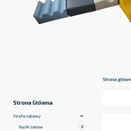
Strona głów
Strona Główna
keyboard_arrow_up
Strefa zabawy

Kąciki zabaw