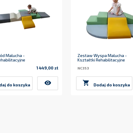
kód Malucha -
Zestaw Wyspa Malucha -
ehabilitacyjne
Kształtki Rehabilitacyjne
1 449,00 zł
NC353
Cena
visibility

daj do koszyka
Dodaj do koszyka