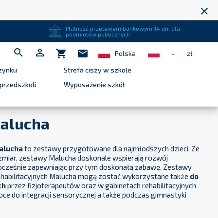
close
Płatność przelewem bankowym 14 dni dla
podmiotów publicznych


shopping_cart
mail
Polska
-
zł
zynku
Strefa ciszy w szkole
przedszkoli
Wyposażenie szkół
alucha
alucha
to zestawy przygotowane dla najmłodszych dzieci. Ze
zmiar, zestawy Malucha doskonale wspierają rozwój
nocześnie zapewniając przy tym doskonałą zabawę. Zestawy
ehabilitacyjnych Malucha mogą zostać wykorzystane także
do
ch
przez fizjoterapeutów oraz w gabinetach rehabilitacyjnych
ce do integracji sensorycznej a także podczas gimnastyki