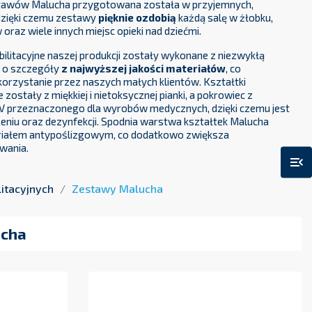
estawów Malucha przygotowana została w przyjemnych,
dzięki czemu zestawy
pięknie ozdobią
każdą salę w żłobku,
oraz wiele innych miejsc opieki nad dziećmi.
bilitacyjne naszej produkcji zostały wykonane z niezwykłą
ą o szczegóły
z najwyższej jakości materiałów
, co
orzystanie przez naszych małych klientów. Kształtki
ostały z miękkiej i nietoksycznej pianki, a pokrowiec z
V przeznaczonego dla wyrobów medycznych, dzięki czemu jest
eniu oraz dezynfekcji. Spodnia warstwa kształtek Malucha
riałem antypoślizgowym, co dodatkowo zwiększa
wania.
menu_open
itacyjnych
Zestawy Malucha
ucha