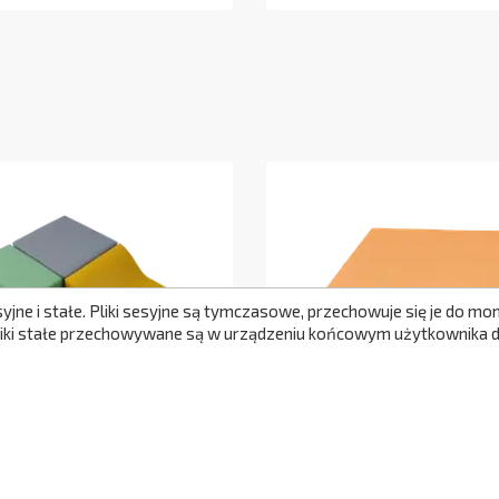
syjne i stałe. Pliki sesyjne są tymczasowe, przechowuje się je do 
Pliki stałe przechowywane są w urządzeniu końcowym użytkownika do
ucha 1-
Kostka Malucha 1 -
ehabilitacyjne
Kształtka Rehabilitacyjna
569,00 zł
NC358/1017