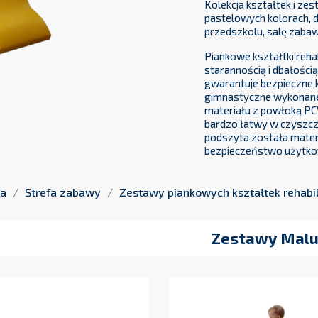
Kolekcja kształtek i z
pastelowych kolorach, 
przedszkolu, salę zabaw 
Piankowe kształtki reha
starannością i dbałości
gwarantuje bezpieczne k
gimnastyczne wykonane z
materiału z powłoką PC
bardzo łatwy w czyszcz
podszyta została mate
bezpieczeństwo użytko
na
Strefa zabawy
Zestawy piankowych kształtek rehabil
Zestawy Mal