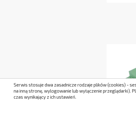
Serwis stosuje dwa zasadnicze rodzaje plików (cookies) - se
na inną stronę, wylogowanie lub wyłączenie przeglądarki). 
czas wynikający z ich ustawień.
Zestaw Mal
Kształtki R
NC369