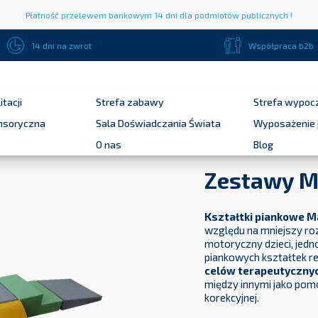
Płatność przelewem bankowym 14 dni dla podmiotów publicznych !
14 dni na zwrot
Współpraca b2b
itacji
Strefa zabawy
Strefa wypoc
ensoryczna
Sala Doświadczania Świata
Wyposażenie 
O nas
Blog
Zestawy M
Kształtki piankowe M
względu na mniejszy ro
motoryczny dzieci, jed
piankowych kształtek r
celów terapeutyczny
między innymi jako pomo
korekcyjnej.