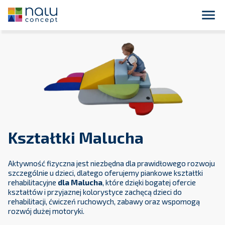
close
Płatność przelewem bankowym 14 dni dla podmiotów
publicznych !

Kształtki Malucha
Aktywność fizyczna jest niezbędna dla prawidłowego rozwoju
szczególnie u dzieci, dlatego oferujemy piankowe kształtki
rehabilitacyjne
dla Malucha
, które dzięki bogatej ofercie
kształtów i przyjaznej kolorystyce zachęcą dzieci do
rehabilitacji, ćwiczeń ruchowych, zabawy oraz wspomogą
rozwój dużej motoryki.