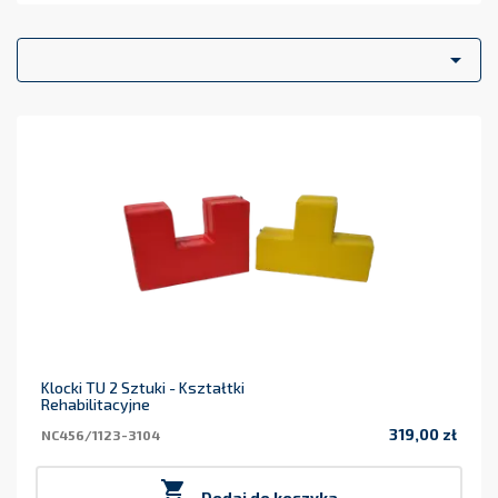
kształtki rehabilitacyjne naszej produkcji zostały wykonane z
niezwykłą starannością i dbałością o szczegóły z najwyższej
jakości materiałów, co gwarantuje bezpieczne korzystanie

przez naszych małych klientów. Kształtki gimnastyczne
wykonane zostały z miękkiej i nietoksycznej pianki, a pokrowiec
z materiału z powłoką PCV przeznaczonego dla wyrobów
medycznych, dzięki czemu jest bardzo
łatwy w czyszczeniu
oraz dezynfekcji.
Klocki TU 2 Sztuki - Kształtki
Rehabilitacyjne
319,00 zł
NC456/1123-3104
Cena

Dodaj do koszyka