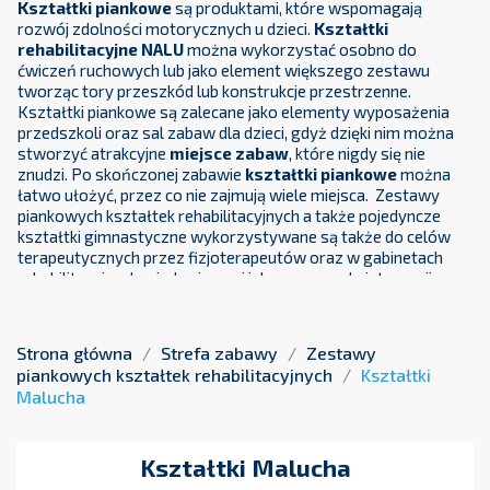
Kształtki piankowe
są produktami, które wspomagają
rozwój zdolności motorycznych u dzieci.
Kształtki
rehabilitacyjne
NALU
można wykorzystać osobno do
ćwiczeń ruchowych lub jako element większego zestawu
tworząc tory przeszkód lub konstrukcje przestrzenne.
Kształtki piankowe są zalecane jako elementy wyposażenia
przedszkoli oraz sal zabaw dla dzieci, gdyż dzięki nim można
stworzyć atrakcyjne
miejsce zabaw
, które nigdy się nie
znudzi. Po skończonej zabawie
kształtki piankowe
można
łatwo ułożyć, przez co nie zajmują wiele miejsca. Zestawy
piankowych kształtek rehabilitacyjnych a także pojedyncze
kształtki gimnastyczne wykorzystywane są także do celów
terapeutycznych przez fizjoterapeutów oraz w gabinetach
rehabilitacyjnych między innymi jako pomoce do integracji
sensorycznej a także podczas gimnastyki korekcyjnej. Coraz
większą popularnością wśród rodziców i małych
użytkowników cieszą się także różnego rodzaju centra
Strona główna
Strefa zabawy
Zestawy
gimnastyki oraz centra akrobatyki, gdzie można spotkać
piankowych kształtek rehabilitacyjnych
Kształtki
nasze pianowe kształtki
gimnastyczne.
Malucha
Podczas zajęć pokonywane są tory przeszkód zbudowane z
kształtek piankowych,
co gwarantuje wspaniałą, aktywną
zabawę ale także pozwala zadbać o prawidłową postawę
Kształtki Malucha
dziecka, rozwija jego równowagę, gibkość i siłę. Piankowe