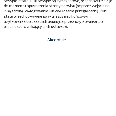
sesyjne i stałe. Pliki sesyjne są tymczasowe, przechowuje się je
do momentu opuszczenia strony serwisu (poprzez wejście na
299
inną stronę, wylogowanie lub wyłączenie przeglądarki). Pliki
stałe przechowywane są w urządzeniu końcowym
użytkownika do czasu ich usunięcia przez użytkownika lub
przez czas wynikający z ich ustawień.
Akceptuje


shopping_cart
-
zł
Fala Malucha Szeroka - Kształtka
Rehabilitacyjna
219,00 zł
NC365/5118
Cena

Dodaj do koszyka