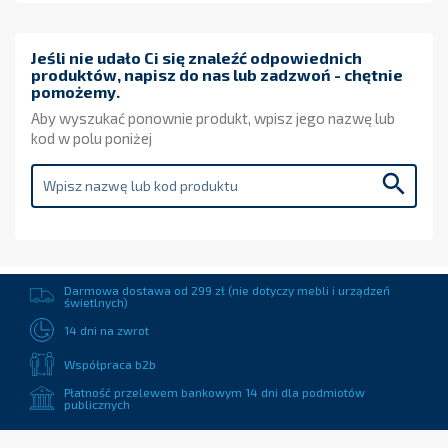
Jeśli nie udało Ci się znaleźć odpowiednich
produktów, napisz do nas lub zadzwoń - chętnie
pomożemy.
Aby wyszukać ponownie produkt, wpisz jego nazwę lub
kod w polu poniżej

Darmowa dostawa od 299 zł (nie dotyczy mebli i urządzeń
świetlnych)
14 dni na zwrot
Współpraca b2b
Płatność przelewem bankowym 14 dni dla podmiotów
publicznych