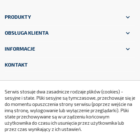

PRODUKTY

OBSŁUGA KLIENTA

INFORMACJE
KONTAKT
Facebook
YouTube
Instagram
Serwis stosuje dwa zasadnicze rodzaje plików (cookies) -
sesyjne i stałe. Pliki sesyjne są tymczasowe, przechowuje się je
do momentu opuszczenia strony serwisu (poprzez wejście na
299
inną stronę, wylogowanie lub wyłączenie przeglądarki). Pliki
stałe przechowywane są w urządzeniu końcowym
użytkownika do czasu ich usunięcia przez użytkownika lub
przez czas wynikający z ich ustawień.
© 2026 - Oprogramowanie e-sklepu od Maal™