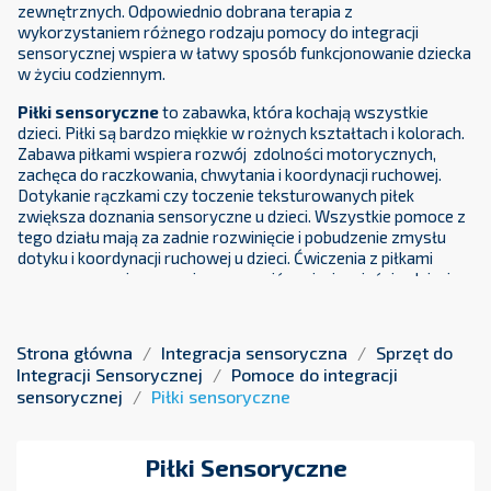
zewnętrznych. Odpowiednio dobrana terapia z
wykorzystaniem różnego rodzaju pomocy do integracji
sensorycznej wspiera w łatwy sposób funkcjonowanie dziecka
w życiu codziennym.
Piłki sensoryczne
to zabawka, która kochają wszystkie
dzieci. Piłki są bardzo miękkie w rożnych kształtach i kolorach.
Zabawa piłkami wspiera rozwój zdolności motorycznych,
zachęca do raczkowania, chwytania i koordynacji ruchowej.
Dotykanie rączkami czy toczenie teksturowanych piłek
zwiększa doznania sensoryczne u dzieci. Wszystkie pomoce z
tego działu mają za zadnie rozwinięcie i pobudzenie zmysłu
dotyku i koordynacji ruchowej u dzieci. Ćwiczenia z piłkami
sensorycznymi pomagają usprawnić napięcie mięśni u dzieci a
także zachęcają najmłodszych do aktywności fizycznej.
Ćwiczenia
z wykorzystaniem piłek sensorycznych mają na
Strona główna
Integracja sensoryczna
Sprzęt do
celu pobudzenie i poprawę kondycji psychicznej i fizycznej u
Integracji Sensorycznej
Pomoce do integracji
maluchów.
sensorycznej
Piłki sensoryczne
Piłki Sensoryczne