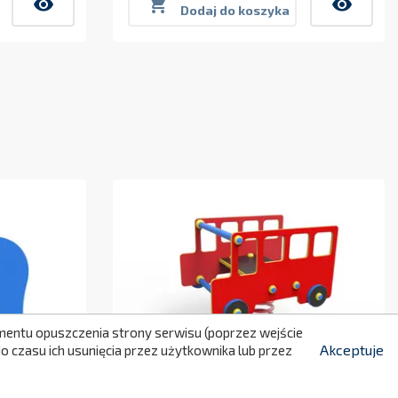
visibility

visibility
Dodaj do koszyka
299
momentu opuszczenia strony serwisu (poprzez wejście
Akceptuje
 czasu ich usunięcia przez użytkownika lub przez