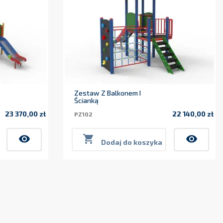
Zestaw Z Balkonem I
Ścianką
23 370,00 zł
22 140,00 zł
PZ102
Cena
Cena
visibility

visibility
Dodaj do koszyka