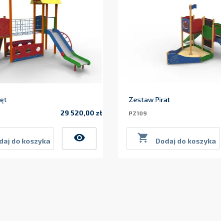
ęt
Zestaw Pirat
29 520,00 zł
PZ109
Cena
visibility

daj do koszyka
Dodaj do koszyka