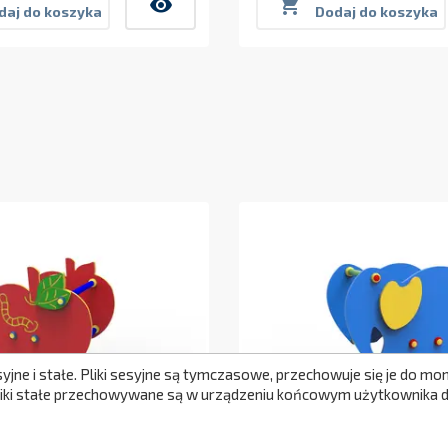
visibility

daj do koszyka
Dodaj do koszyka
syjne i stałe. Pliki sesyjne są tymczasowe, przechowuje się je do 
Pliki stałe przechowywane są w urządzeniu końcowym użytkownika do