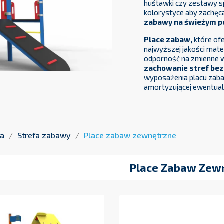
huśtawki czy zestawy s
kolorystyce aby zachęca
zabawy na świeżym p
Place zabaw,
które ofe
najwyższej jakości mat
odporność na zmienne w
zachowanie stref be
wyposażenia placu zaba
amortyzującej ewentual
na
Strefa zabawy
Place zabaw zewnętrzne
Place Zabaw Zew