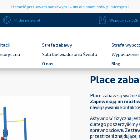
Płatność przelewem bankowym 14 dni dla podmiotów publicznych !
14 dni na zwrot
Współpraca b2b
itacji
Strefa zabawy
Strefa wypoc
ensoryczna
Sala Doświadczania Świata
Wyposażenie 
O nas
Blog
Place zab
Place zabaw są ważne dl
Zapewniają im możli
nawiązywania kontaktów 
Aktywność fizyczna jest
dlatego poszerzyliśmy s
sprawnościowe. Zestawy
przestrzeni znajdującej s