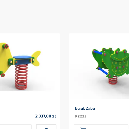
Bujak Żaba
2 337,00 zł
PZ235
Cena