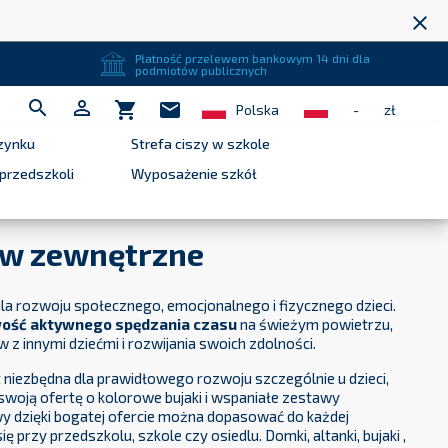
close
Płatność przelewem bankowym 14 dni dla
podmiotów publicznych


shopping_cart
mail
Polska
-
zł
zynku
Strefa ciszy w szkole
przedszkoli
Wyposażenie szkół
aw zewnętrzne
a rozwoju społecznego, emocjonalnego i fizycznego dzieci.
wość aktywnego spędzania czasu
na świeżym powietrzu,
z innymi dziećmi i rozwijania swoich zdolności.
 niezbędna dla prawidłowego rozwoju szczególnie u dzieci,
woją ofertę o kolorowe bujaki i wspaniałe zestawy
 dzięki bogatej ofercie można dopasować do każdej
ię przy przedszkolu, szkole czy osiedlu. Domki, altanki, bujaki ,