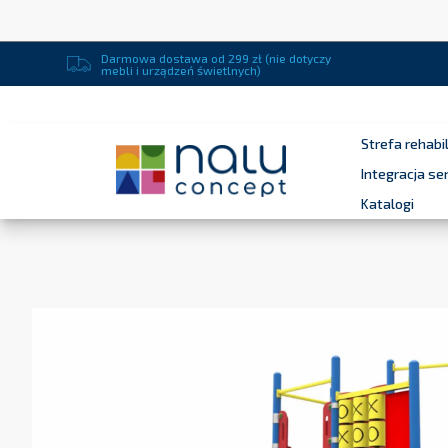
Darmowa dostawa od 299 zł (nie dotyczy
mebli i urządzeń świetlnych)
Strefa rehabil
Integracja s
Katalogi