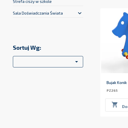
Strefa ciszy w szkole
keyboard_arrow_down
Sala Doświadczania Świata
Sortuj Wg:

Bujak Konik
PZ265

Do