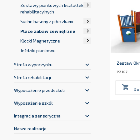

Zestawy piankowych kształtek
rehabilitacyjnych

Suche baseny z piłeczkami

Place zabaw zewnętrzne

Klocki Magnetyczne
Jeździki piankowe
Zestaw Okr
keyboard_arrow_down
Strefa wypoczynku
PZ107
keyboard_arrow_down
Strefa rehabilitacji

keyboard_arrow_down
Do
Wyposażenie przedszkoli
keyboard_arrow_down
Wyposażenie szkół
keyboard_arrow_down
Integracja sensoryczna
Nasze realizacje