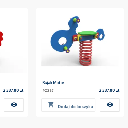
Bujak Motor
2 337,00 zł
2 337,00 zł
PZ267
Cena
Cena
visibility

visibility
Dodaj do koszyka