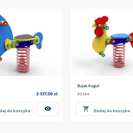
Bujak Kogut
2 337,00 zł
PZ264
Cena
visibility

daj do koszyka
Dodaj do koszyka