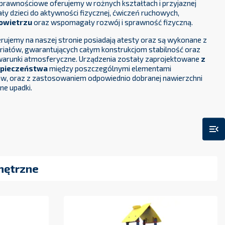
prawnościowe oferujemy w rożnych kształtach i przyjaznej
ły dzieci do aktywności fizycznej, ćwiczeń ruchowych,
owietrzu
oraz wspomagały rozwój i sprawność fizyczną.
rujemy na naszej stronie posiadają atesty oraz są wykonane z
eriałów, gwarantujących całym konstrukcjom stabilność oraz
arunki atmosferyczne. Urządzenia zostały zaprojektowane
z
zpieczeństwa
między poszczególnymi elementami
w, oraz z zastosowaniem odpowiednio dobranej nawierzchni
ne upadki.
menu_open
nętrzne