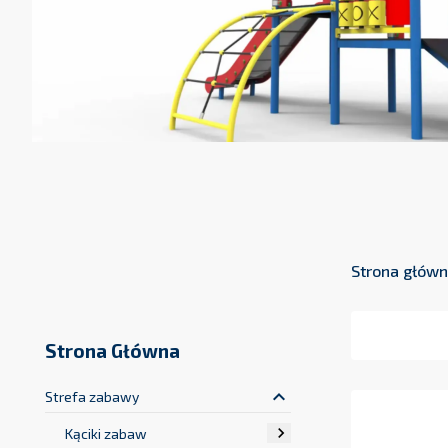
Strona głów
Strona Główna
keyboard_arrow_up
Strefa zabawy

Kąciki zabaw