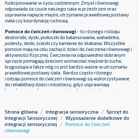
funkcjonowanie w życiu codziennym. Zmysł równowagi
odpowiada za czucie naszego ciała w przestrzeni oraz
usprawnia napięcie mięśni, utrzymanie prawidłowej postawy
ciała czy koordynację ruchową.
Pomoce do ćwiczeń równowagi
- to różnego rodzaju
deskorolki, dyski, poduszki do balansowania, wahadełka,
podesty, deski, ścieżki czy kamienie do skakania. Wszystkie
pomoce mają na celu zachęcić dzieci do ćwiczenia równowagi i
aktywności fizycznej. Ćwiczenia na odpowiednio dobranym
sprzęcie pomagają dzieciom wzmacniać mięśnie brzucha,
kręgosłupa a także nóg co jest bardzo ważne w utrzymaniu
prawidłowej postawy ciała. Bardzo często różnego
rodzaju pomoce do ćwiczeń równowagi są wykorzystywane
do rehabilitacji dzieci i młodzieży, gdyż usprawniają
koordynację ruchową, poprawiają skupienie i utrzymanie
prawidłowej postawy ciała.
Ćwiczenia z wykorzystaniem:
deskorolki, dysków,
Strona główna
Integracja sensoryczna
Sprzęt do
poduszek do balansowania, wahadełek, podestów, desek,
Integracji Sensorycznej
Wyposażenie dodatkowe do
ścieżek czy kamieni do skakania znajdujących się w tym dziale
integracji sensorycznej
Pomoce do ćwiczeń
mają na celu pobudzenie i poprawę kondycji psychicznej i
równowagi
fizycznej u dzieci, a także gwarantują dzieciom wspaniałą
zabawę.