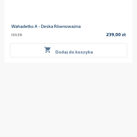
Wahadełko A - Deska Równoważna
239,00 zł
IS539
Cena

Dodaj do koszyka