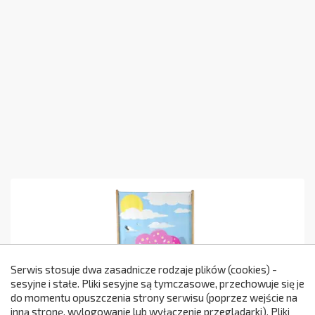
Serwis stosuje dwa zasadnicze rodzaje plików (cookies) -
sesyjne i stałe. Pliki sesyjne są tymczasowe, przechowuje się je
do momentu opuszczenia strony serwisu (poprzez wejście na
299
inną stronę, wylogowanie lub wyłączenie przeglądarki). Pliki