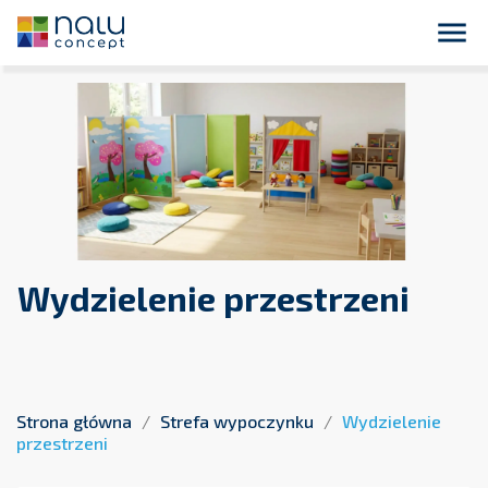
close
Płatność przelewem bankowym 14 dni dla podmiotów
publicznych !

Wydzielenie przestrzeni
Strona główna
Strefa wypoczynku
Wydzielenie
przestrzeni