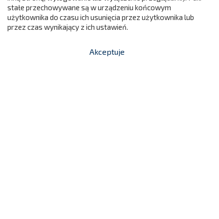
stałe przechowywane są w urządzeniu końcowym
użytkownika do czasu ich usunięcia przez użytkownika lub
przez czas wynikający z ich ustawień.
Parawan WIOSNA-LATO
439,00 zł
NC595
Akceptuje


shopping_cart
-
zł
Cena

Dodaj do koszyka