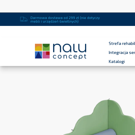
Darmowa dostawa od 299 zł (nie dotyczy
mebli i urządzeń świetlnych)
Strefa rehabil
Integracja s
Katalogi