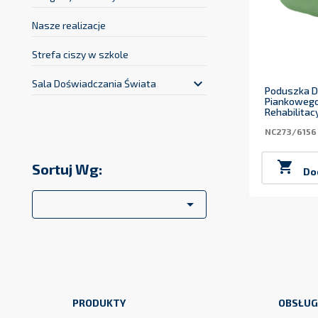
Nasze realizacje
Strefa ciszy w szkole
keyboard_arrow_down
Sala Doświadczania Świata
Poduszka D
Piankowego
Rehabilitac
NC273/6156

Sortuj Wg:
Do

PRODUKTY
OBSŁUG