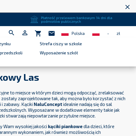
close
Płatność przelewem bankowym 14 dni dla
podmiotów publicznych


shopping_cart
mail
Polska
-
zł
zynku
Strefa ciszy w szkole
przedszkoli
Wyposażenie szkół
nkowy Las
cyjne to miejsce w którym dzieci mogą odpocząć, zrelaksować
ki zostały zaprojektowane tak, aby można było korzystać z nich
 i zabawy. Kąciki
NaluConcept
idealnie nadają się do sal
zedszkolnych. Wyposażane w dodatkowe elementy takie jak
ki stwarzają niepowtarzanie przytulne miejsce.
my Wam wysokiej jakości
kąciki piankowe
dla dzieci, które
rannym wykonaniem, jak również możliwością ich