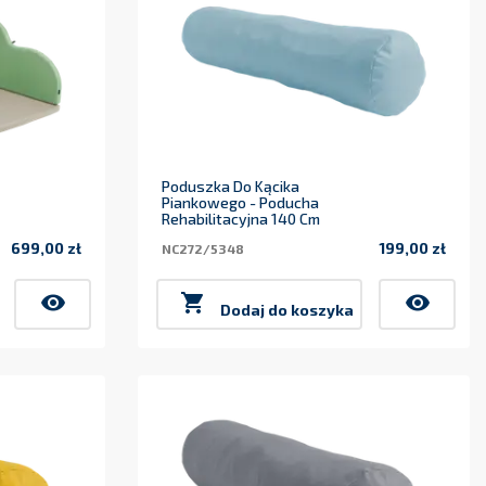
Poduszka Do Kącika
Piankowego - Poducha
Rehabilitacyjna 140 Cm
699,00 zł
199,00 zł
NC272/5348
Cena
Cena
visibility

visibility
Dodaj do koszyka