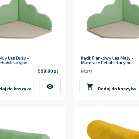
owy Las Duży -
Kącik Piankowy Las Mały -
habilitacyjne
Materace Rehabilitacyjne
999,00 zł
NC271
Cena
visibility

daj do koszyka
Dodaj do koszyka