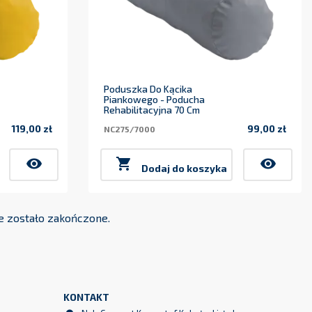
Poduszka Do Kącika
Piankowego - Poducha
Rehabilitacyjna 70 Cm
119,00 zł
99,00 zł
NC275/7000
Cena
Cena
visibility

visibility
Dodaj do koszyka
 zostało zakończone.
KONTAKT