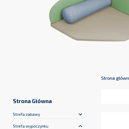
Strona głów
Strona Główna
keyboard_arrow_down
Strefa zabawy
keyboard_arrow_up
Strefa wypoczynku