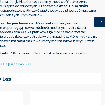
ania. Dzięki NaluConcept dajemy możliwość stworzenia
 miejsca do odpoczynku i zabawy dla dzieci.
Do kącików
pić poduszki, wałki czy światłowody aby stworzyć magiczne
 najmłodszych użytkowników.
menu_open
o
kącika
piankowego LAS
są maty edukacyjne czy
óre wspomagają rozwój zdolności motorycznych u dzieci.
 wyposażenia
kącika
piankowego
można wykorzystać
 przedszkola czy sali zabaw dla maluchów, które nigdy się nie
abawie kształtki piankowe i maty można łatwo złożyć, przez
jsca.
ianki
LAS
naszej produkcji został wykonany z niezwykłą
ą o szczegóły oraz z najwyższej jakości materiałów, co
korzystanie przez naszych małych klientów. Materacyki
Kącik piankowy Las
as wykonane zostały z miękkiej i nietoksycznej pianki, a
 z powłoką PCV przeznaczonego dla wyrobów medycznych,
twy w czyszczeniu oraz dezynfekcji. Kącik posiada uchwyty do
y Las
którym jest
bezpieczny podczas użytkowania
go przez