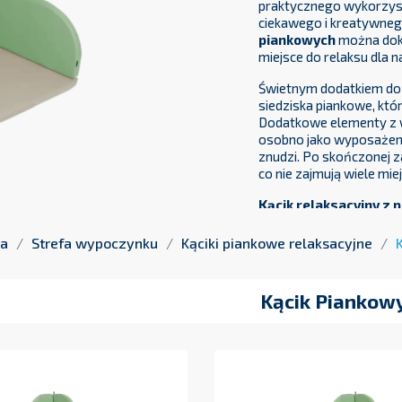
praktycznego wykorzyst
ciekawego i kreatywnego
piankowych
można doku
miejsce do relaksu dla
Świetnym dodatkiem d
siedziska piankowe, kt
Dodatkowe elementy z
osobno jako wyposażenie
znudzi. Po skończonej z
co nie zajmują wiele mie
Kącik relaksacyjny z p
starannością i dbałości
gwarantuje bezpieczne 
na
Strefa wypoczynku
Kąciki piankowe relaksacyjne
pianowe tworzące kącik l
pokrowiec z materiału
przez co jest bardzo ła
Kącik Piankow
przymocowania, dzięki 
najmłodszych.