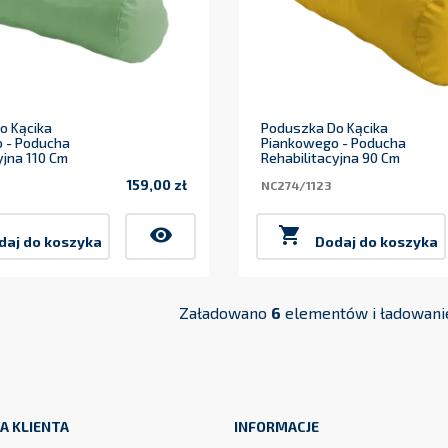
o Kącika
Poduszka Do Kącika
 - Poducha
Piankowego - Poducha
yjna 110 Cm
Rehabilitacyjna 90 Cm
159,00 zł
NC274/1123
Cena
visibility

daj do koszyka
Dodaj do koszyka
Załadowano
6
elementów i ładowanie
A KLIENTA
INFORMACJE