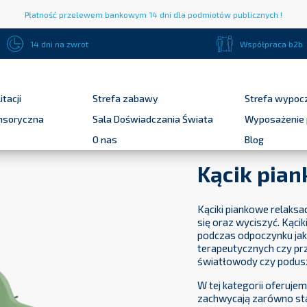
Płatność przelewem bankowym 14 dni dla podmiotów publicznych !
14 dni na zwrot
Współpraca b2b
itacji
Strefa zabawy
Strefa wypoc
ensoryczna
Sala Doświadczania Świata
Wyposażenie 
O nas
Blog
Kącik pia
Kąciki piankowe relaksa
się oraz wyciszyć. Kąci
podczas odpoczynku jaki
terapeutycznych czy pr
światłowody czy podusz
W tej kategorii oferuje
zachwycają zarówno sta