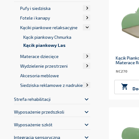

Pufy i siedziska

Fotele i kanapy

Kąciki piankowe relaksacyjne
Kącik piankowy Chmurka
Kącik piankowy Las

Materace dziecięce
Kącik Piank
Materace Re

Wydzielenie przestrzeni
NC270
Akcesoria meblowe

Siedziska reklamowe z nadrukiem

Do
keyboard_arrow_down
Strefa rehabilitacji
keyboard_arrow_down
Wyposażenie przedszkoli
keyboard_arrow_down
Wyposażenie szkół
keyboard_arrow_down
Integracja sensoryczna