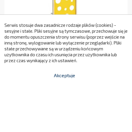
Serwis stosuje dwa zasadnicze rodzaje plików (cookies) -
sesyjne i stałe. Pliki sesyjne są tymczasowe, przechowuje się je
do momentu opuszczenia strony serwisu (poprzez wejście na
299
Ściana Ser Deluxe
inną stronę, wylogowanie lub wyłączenie przeglądarki). Pliki
2 150,00 zł
IS815
stałe przechowywane są w urządzeniu końcowym
Cena
użytkownika do czasu ich usunięcia przez użytkownika lub
przez czas wynikający z ich ustawień.

Dodaj do koszyka
Akceptuje


shopping_cart
-
zł