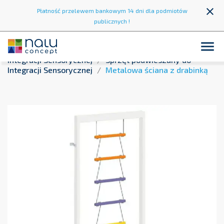
close
Płatność przelewem bankowym 14 dni dla podmiotów
publicznych !

Strona główna
Integracja sensoryczna
Sprzęt do
Integracji Sensorycznej
Sprzęt podwieszany do
Integracji Sensorycznej
Metalowa ściana z drabinką