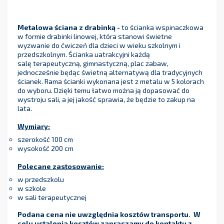
Metalowa ściana z drabinką -
to ścianka wspinaczkowa
w formie drabinki linowej, która stanowi świetne
wyzwanie do ćwiczeń dla dzieci w wieku szkolnym i
przedszkolnym. Ścianka uatrakcyjni każdą
salę terapeutyczną, gimnastyczną, plac zabaw,
jednocześnie będąc świetną alternatywą dla tradycyjnych
ścianek. Rama ścianki wykonana jest z metalu w 5 kolorach
do wyboru. Dzięki temu łatwo można ją dopasować do
wystroju sali, a jej jakość sprawia, że będzie to zakup na
lata.
Wymiary:
szerokość 100 cm
wysokość 200 cm
Polecane zastosowanie:
w przedszkolu
w szkole
w sali terapeutycznej
Podana cena nie uwzględnia kosztów transportu. W
celu ustalenia kosztów zapraszamy do kontaktu z