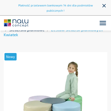
close
Płatność przelewem bankowym 14 dni dla podmiotów
publicznych !

Strona główna
Strefa wypoczynku
Pufy i siedziska
Siedziska piankowe
Zestaw siedzisk piankowych -
Kwiatek
Nowy