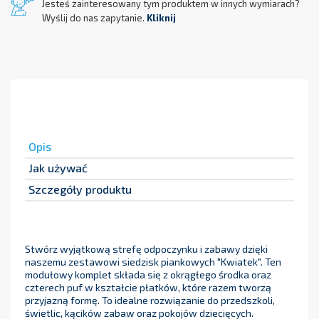
Jesteś zainteresowany tym produktem w innych wymiarach?
Wyślij do nas zapytanie.
Kliknij
Opis
Jak używać
Szczegóły produktu
Stwórz wyjątkową strefę odpoczynku i zabawy dzięki
naszemu zestawowi siedzisk piankowych "Kwiatek". Ten
modułowy komplet składa się z okrągłego środka oraz
czterech puf w kształcie płatków, które razem tworzą
przyjazną formę. To idealne rozwiązanie do przedszkoli,
świetlic, kącików zabaw oraz pokojów dziecięcych.