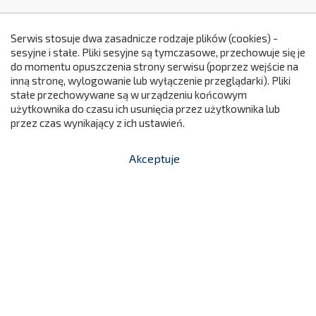
Serwis stosuje dwa zasadnicze rodzaje plików (cookies) -
sesyjne i stałe. Pliki sesyjne są tymczasowe, przechowuje się je
do momentu opuszczenia strony serwisu (poprzez wejście na
299
inną stronę, wylogowanie lub wyłączenie przeglądarki). Pliki
stałe przechowywane są w urządzeniu końcowym
użytkownika do czasu ich usunięcia przez użytkownika lub
przez czas wynikający z ich ustawień.
Akceptuje


shopping_cart
-
zł
Pufa Piankowa - Pięciokąt