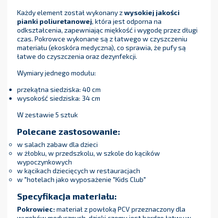
Każdy element został wykonany z
wysokiej jakości
pianki poliuretanowej
, która jest odporna na
odkształcenia, zapewniając miękkość i wygodę przez długi
czas. Pokrowce wykonane są z łatwego w czyszczeniu
materiału (ekoskóra medyczna), co sprawia, że pufy są
łatwe do czyszczenia oraz dezynfekcji.
Wymiary jednego modułu:
przekątna siedziska: 40 cm
wysokość siedziska: 34 cm
W zestawie 5 sztuk
Polecane zastosowanie:
w salach zabaw dla dzieci
w żłobku, w przedszkolu, w szkole do kącików
wypoczynkowych
w kącikach dziecięcych w restauracjach
w "hotelach jako wyposażenie "Kids Club"
Specyfikacja materiału:
Pokrowiec:
materiał z powłoką PCV przeznaczony dla
wyrobów medycznych, dzięki czemu jest bardzo łatwy w