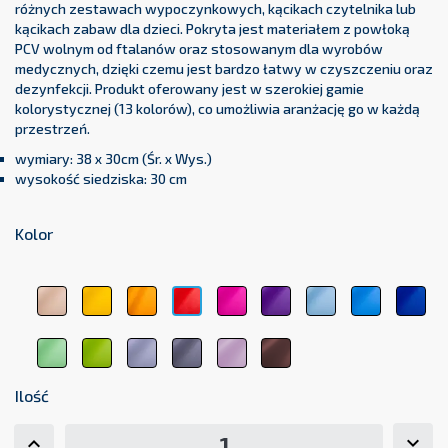
różnych zestawach wypoczynkowych, kącikach czytelnika lub
kącikach zabaw dla dzieci. Pokryta jest materiałem z powłoką
PCV wolnym od ftalanów oraz stosowanym dla wyrobów
medycznych, dzięki czemu jest bardzo łatwy w czyszczeniu oraz
dezynfekcji. Produkt oferowany jest w szerokiej gamie
kolorystycznej (13 kolorów), co umożliwia aranżację go w każdą
przestrzeń.
wymiary: 38 x 30cm (Śr. x Wys.)
wysokość siedziska: 30 cm
Kolor
beżowy
żółty
pomarańczowy
różowy
fioletowy
błękitny
jasnoniebi
cie
czerwony
1044
1123
1017
3333
5161
5348
5154
511
3104
jasnozielony
zielony
jasnoszary
ciemnoszary
pastelowy
brązowy
6156
6248
7000
7107
róż
8017
2077
Ilość