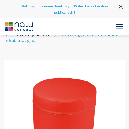
close
Płatność przelewem bankowym 14 dni dla podmiotów
publicznych !

Strona główna
Strefa wypoczynku
Pufy i siedziska
Siedziska piankowe
Pufa okrąg duża - kształtka
rehabilitacyjna