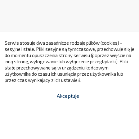
Serwis stosuje dwa zasadnicze rodzaje plików (cookies) -
sesyjne i stałe. Pliki sesyjne są tymczasowe, przechowuje się je
do momentu opuszczenia strony serwisu (poprzez wejście na
299
inną stronę, wylogowanie lub wyłączenie przeglądarki). Pliki
stałe przechowywane są w urządzeniu końcowym
użytkownika do czasu ich usunięcia przez użytkownika lub
przez czas wynikający z ich ustawień.
Akceptuje


shopping_cart
-
zł