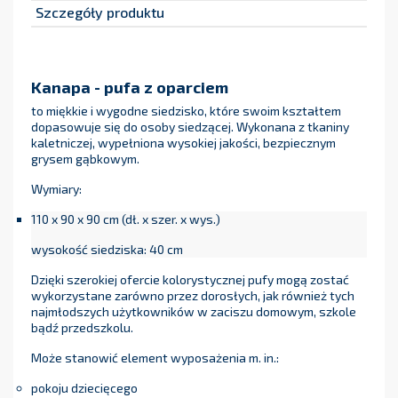
Szczegóły produktu
Kanapa - pufa z oparciem
to miękkie i wygodne siedzisko, które swoim kształtem
dopasowuje się do osoby siedzącej. Wykonana z tkaniny
kaletniczej, wypełniona wysokiej jakości, bezpiecznym
grysem gąbkowym.
Wymiary:
110 x 90 x 90 cm (dł. x szer. x wys.)
wysokość siedziska: 40 cm
Dzięki szerokiej ofercie kolorystycznej pufy mogą zostać
wykorzystane zarówno przez dorosłych, jak również tych
najmłodszych użytkowników w zaciszu domowym, szkole
bądź przedszkolu.
Może stanowić element wyposażenia m. in.:
pokoju dziecięcego