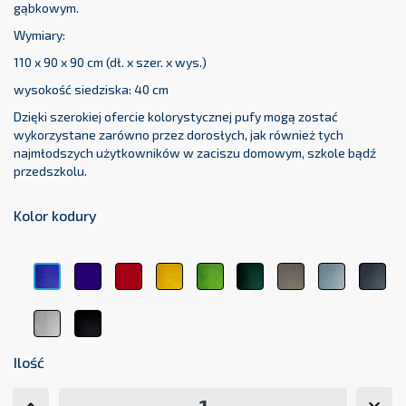
gąbkowym.
Wymiary:
110 x 90 x 90 cm (dł. x szer. x wys.)
wysokość siedziska: 40 cm
Dzięki szerokiej ofercie kolorystycznej pufy mogą zostać
wykorzystane zarówno przez dorosłych, jak również tych
najmłodszych użytkowników w zaciszu domowym, szkole bądź
przedszkolu.
Kolor kodury
Granatowy
Czerwony
Żółty
Limonka
Butelkowa
Beżowy
Jasnoszar
Cie
Niebieski
18
04
23
48
Zieleń
44
70
17
82
63
Biały
Czarny
01
11
Ilość