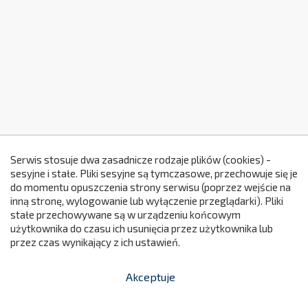
Serwis stosuje dwa zasadnicze rodzaje plików (cookies) -
sesyjne i stałe. Pliki sesyjne są tymczasowe, przechowuje się je
do momentu opuszczenia strony serwisu (poprzez wejście na
299
inną stronę, wylogowanie lub wyłączenie przeglądarki). Pliki
stałe przechowywane są w urządzeniu końcowym
użytkownika do czasu ich usunięcia przez użytkownika lub
przez czas wynikający z ich ustawień.
Akceptuje


shopping_cart
-
zł