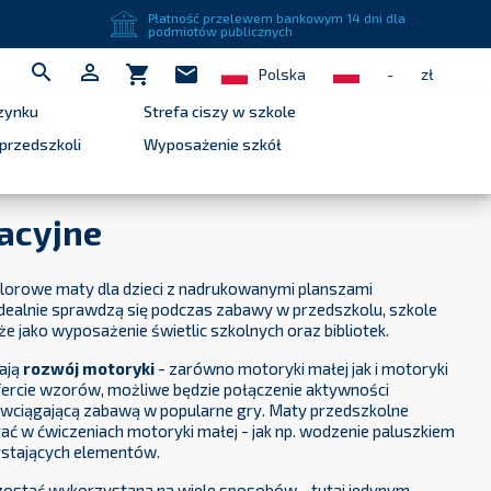
close
Płatność przelewem bankowym 14 dni dla
podmiotów publicznych


shopping_cart
mail
Polska
-
zł
zynku
Strefa ciszy w szkole
przedszkoli
Wyposażenie szkół
acyjne
lorowe maty dla dzieci z nadrukowanymi planszami
idealnie sprawdzą się podczas zabawy w przedszkolu, szkole
że jako wyposażenie świetlic szkolnych oraz bibliotek.
ają
rozwój motoryki
- zarówno motoryki małej jak i motoryki
 ofercie wzorów, możliwe będzie połączenie aktywności
i wciągającą zabawą w popularne gry. Maty przedszkolne
ć w ćwiczeniach motoryki małej - jak np. wodzenie paluszkiem
wystających elementów.