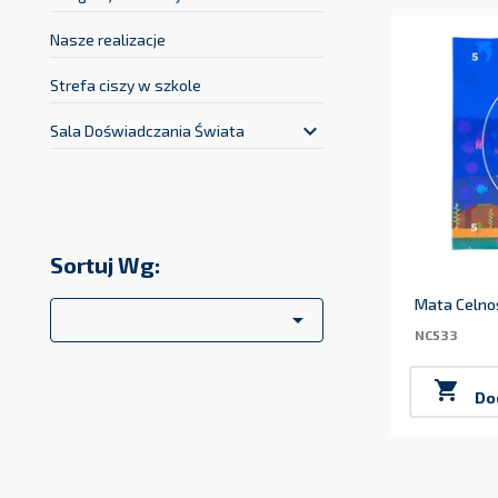
keyboard_arrow_down
Integracja sensoryczna
Nasze realizacje
Strefa ciszy w szkole
keyboard_arrow_down
Sala Doświadczania Świata
Sortuj Wg:
Mata Celno

NC533

Do