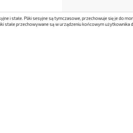
syjne i stałe. Pliki sesyjne są tymczasowe, przechowuje się je do 
Pliki stałe przechowywane są w urządzeniu końcowym użytkownika do
469,00 zł
Cena
visibility
daj do koszyka
Załadowano
10
elementów i ładowani