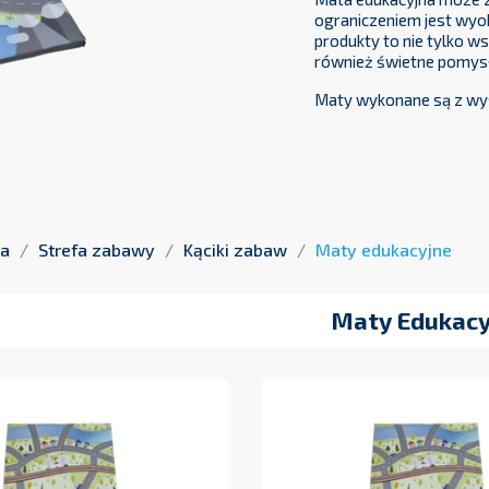
Mata edukacyjna może z
ograniczeniem jest wyob
produkty to nie tylko w
również świetne pomysły
Maty wykonane są z wyso
na
Strefa zabawy
Kąciki zabaw
Maty edukacyjne
Maty Edukacy