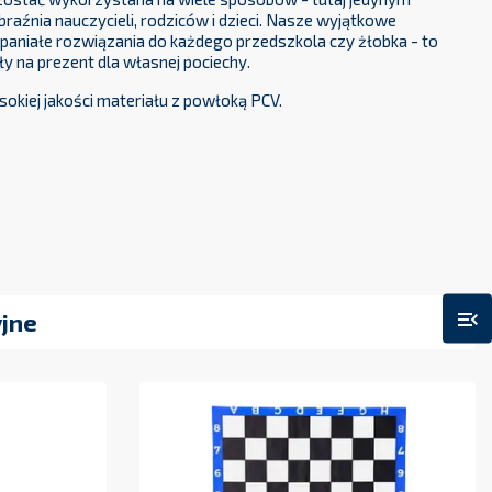
ostać wykorzystana na wiele sposobów - tutaj jedynym
raźnia nauczycieli, rodziców i dzieci. Nasze wyjątkowe
spaniałe rozwiązania do każdego przedszkola czy żłobka - to
 na prezent dla własnej pociechy.
kiej jakości materiału z powłoką PCV.
menu_open
jne