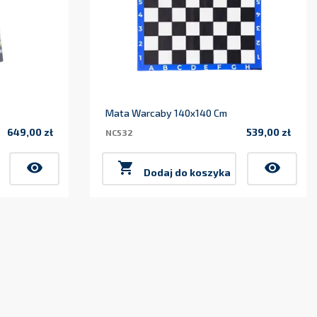
Mata Warcaby 140x140 Cm
649,00 zł
539,00 zł
NC532
Cena
Cena
visibility

visibility
Dodaj do koszyka