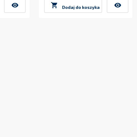
Cena
Cena
visibility

visibility
Dodaj do koszyka
299