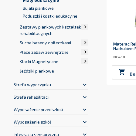
Siedziska do kącików zabaw
Maty edukacyjne
Bujaki piankowe
Poduszki i kostki edukacyjne

Zestawy piankowych kształtek
rehabilitacyjnych

Suche baseny z piłeczkami
Materac Reh
Nadrukiem 

Place zabaw zewnętrzne
NC458

Klocki Magnetyczne
Jeździki piankowe

Do
keyboard_arrow_down
Strefa wypoczynku
keyboard_arrow_down
Strefa rehabilitacji
keyboard_arrow_down
Wyposażenie przedszkoli
keyboard_arrow_down
Wyposażenie szkół