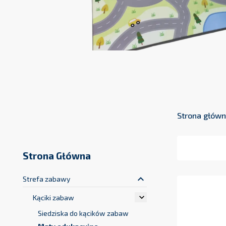
Strona głów
Strona Główna
keyboard_arrow_up
Strefa zabawy

Kąciki zabaw