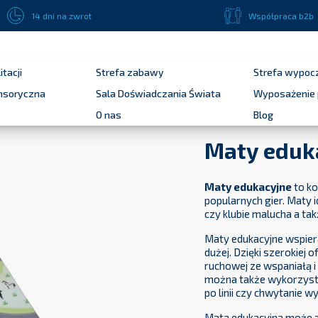
Płatność przelewem bankowym 14 dni dla podmiotów publicznych !
14 dni na zwrot
Współpraca b2b
itacji
Strefa zabawy
Strefa wypoc
ensoryczna
Sala Doświadczania Świata
Wyposażenie 
O nas
Blog
Maty eduk
Maty edukacyjne
to ko
popularnych gier. Maty 
czy klubie malucha a tak
Maty edukacyjne wspier
dużej. Dzięki szerokiej
ruchowej ze wspaniałą 
można także wykorzysta
po linii czy chwytanie 