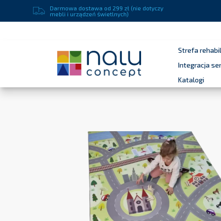
Darmowa dostawa od 299 zł (nie dotyczy
mebli i urządzeń świetlnych)
Strefa rehabil
Integracja s
Katalogi