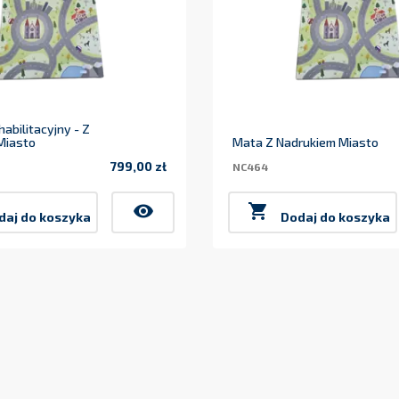
abilitacyjny - Z
Miasto
Mata Z Nadrukiem Miasto
799,00 zł
NC464
Cena
visibility

daj do koszyka
Dodaj do koszyka