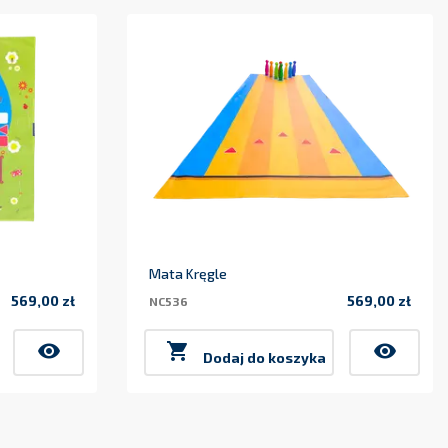
Mata Kręgle
569,00 zł
569,00 zł
NC536
Cena
Cena
visibility

visibility
Dodaj do koszyka