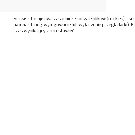
Serwis stosuje dwa zasadnicze rodzaje plików (cookies) - se
Mata Klasy
na inną stronę, wylogowanie lub wyłączenie przeglądarki). 
czas wynikający z ich ustawień.
NC538

Do