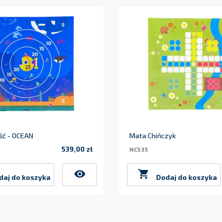
ść - OCEAN
Mata Chińczyk
539,00 zł
NC535
Cena
visibility

daj do koszyka
Dodaj do koszyka