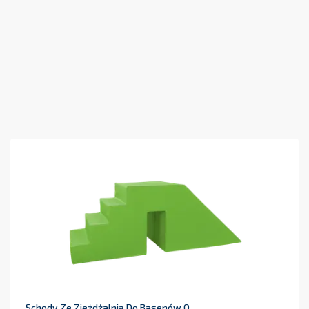
Schody Ze Zjeżdżalnią Do Basenów O