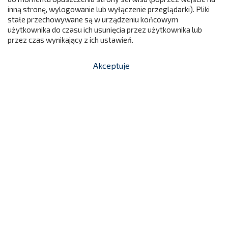
299
inną stronę, wylogowanie lub wyłączenie przeglądarki). Pliki
stałe przechowywane są w urządzeniu końcowym
użytkownika do czasu ich usunięcia przez użytkownika lub
przez czas wynikający z ich ustawień.
Rampa Duża Do Basenów O Wys. 60 Cm -
Akceptuje


shopping_cart
-
zł
Kształtka Rehabilitacyjna
499,00 zł
NC348/E-CIEMNONIEBIESKI
Cena

Dodaj do koszyka