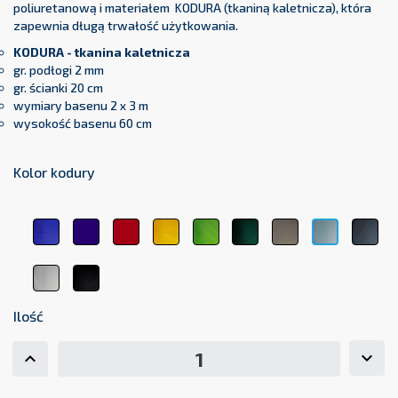
poliuretanową i materiałem KODURA (tkaniną kaletnicza), która
zapewnia długą trwałość użytkowania.
KODURA - tkanina kaletnicza
gr. podłogi 2 mm
gr. ścianki 20 cm
wymiary basenu 2 x 3 m
wysokość basenu 60 cm
Kolor kodury
Niebieski
Granatowy
Czerwony
Żółty
Limonka
Butelkowa
Beżowy
Cie
Jasnoszar
82
18
04
23
48
Zieleń
44
17
70
63
Biały
Czarny
01
11
Ilość