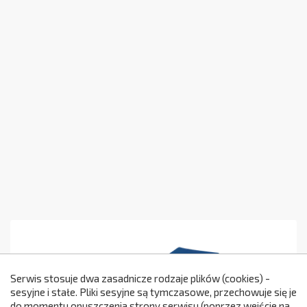
Serwis stosuje dwa zasadnicze rodzaje plików (cookies) -
sesyjne i stałe. Pliki sesyjne są tymczasowe, przechowuje się je
do momentu opuszczenia strony serwisu (poprzez wejście na