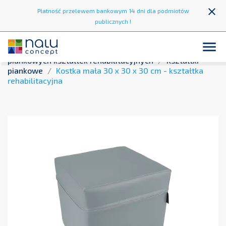
close
Płatność przelewem bankowym 14 dni dla podmiotów
publicznych !

Strona główna
Strefa zabawy
Zestawy
piankowych kształtek rehabilitacyjnych
Kształtki
piankowe
Kostka mała 30 x 30 x 30 cm - kształtka
rehabilitacyjna