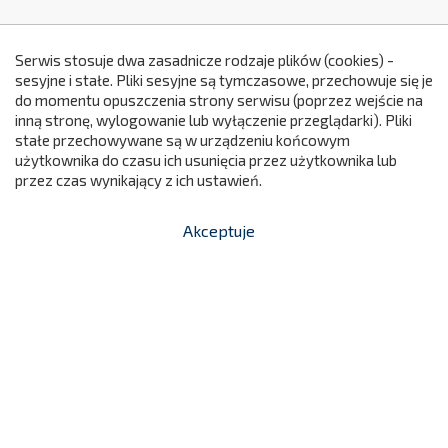
Serwis stosuje dwa zasadnicze rodzaje plików (cookies) -
sesyjne i stałe. Pliki sesyjne są tymczasowe, przechowuje się je
do momentu opuszczenia strony serwisu (poprzez wejście na
299
inną stronę, wylogowanie lub wyłączenie przeglądarki). Pliki
stałe przechowywane są w urządzeniu końcowym
użytkownika do czasu ich usunięcia przez użytkownika lub
przez czas wynikający z ich ustawień.
Akceptuje


shopping_cart
-
zł