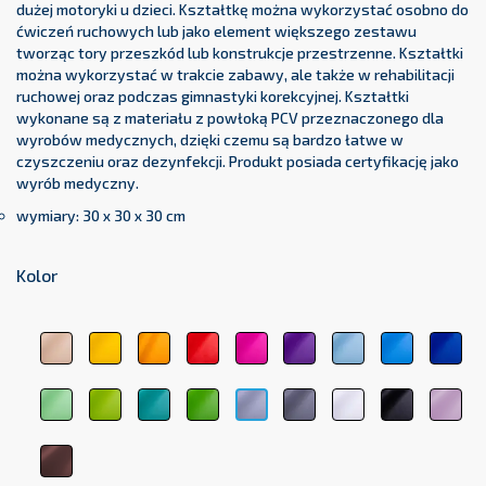
dużej motoryki u dzieci. Kształtkę można wykorzystać osobno do
ćwiczeń ruchowych lub jako element większego zestawu
tworząc tory przeszkód lub konstrukcje przestrzenne. Kształtki
można wykorzystać w trakcie zabawy, ale także w rehabilitacji
ruchowej oraz podczas gimnastyki korekcyjnej. Kształtki
wykonane są z materiału z powłoką PCV przeznaczonego dla
wyrobów medycznych, dzięki czemu są bardzo łatwe w
czyszczeniu oraz dezynfekcji. Produkt posiada certyfikację jako
wyrób medyczny.
wymiary: 30 x 30 x 30 cm
Kolor
beżowy
żółty
pomarańczowy
czerwony
różowy
fioletowy
błękitny
jasnoniebi
cie
1044
1123
1017
3104
3333
5161
5348
5154
511
jasnozielony
zielony
zielony
ciemnozielony
ciemnoszary
biały
czarny
pas
jasnoszary
6156
6248
medyczny
6263
7107
9001
9011
róż
7000
6021
207
brązowy
8017