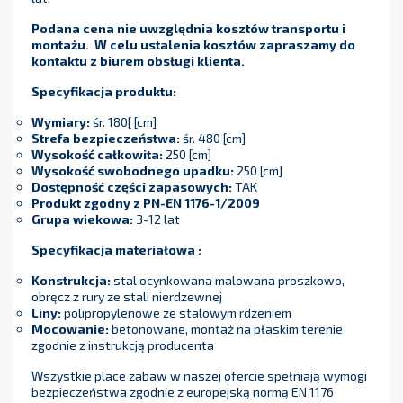
Podana cena nie uwzględnia kosztów transportu i
montażu. W celu ustalenia kosztów zapraszamy do
kontaktu z biurem obsługi klienta.
Specyfikacja produktu:
Wymiary:
śr. 180[ [cm]
Strefa bezpieczeństwa:
śr. 480
[cm]
Wysokość całkowita:
250 [cm]
Wysokość swobodnego upadku:
250 [cm]
Dostępność części zapasowych:
TAK
Produkt zgodny z PN-EN 1176-1/2009
Grupa wiekowa:
3-12 lat
Specyfikacja materiałowa :
Konstrukcja:
stal ocynkowana malowana proszkowo,
obręcz z rury ze stali nierdzewnej
Liny:
polipropylenowe ze stalowym rdzeniem
Mocowanie:
betonowane, montaż na płaskim terenie
zgodnie z instrukcją producenta
Wszystkie place zabaw w naszej ofercie spełniają wymogi
bezpieczeństwa zgodnie z europejską normą EN 1176