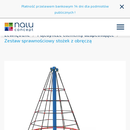
close
Płatność przelewem bankowym 14 dni dla podmiotów
publicznych !

Strona główna
Strefa zabawy
Place zabaw
zewnętrzne
Pojedyncze elementy uzupełniające
Zestaw sprawnościowy stożek z obręczą