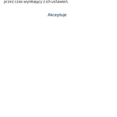
przez czas wynikający z ich ustawień.
Akceptuje


shopping_cart
-
zł
Zestaw Mini Ogród MAX
52 890,00 zł
PZ131
Cena