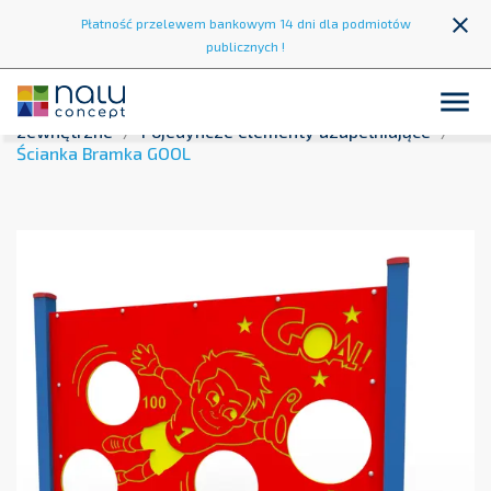
close
Płatność przelewem bankowym 14 dni dla podmiotów
publicznych !

Strona główna
Strefa zabawy
Place zabaw
zewnętrzne
Pojedyncze elementy uzupełniające
Ścianka Bramka GOOL