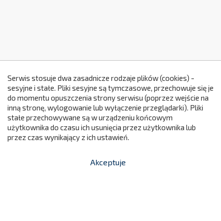
Serwis stosuje dwa zasadnicze rodzaje plików (cookies) -
sesyjne i stałe. Pliki sesyjne są tymczasowe, przechowuje się je
do momentu opuszczenia strony serwisu (poprzez wejście na
299
inną stronę, wylogowanie lub wyłączenie przeglądarki). Pliki
stałe przechowywane są w urządzeniu końcowym
użytkownika do czasu ich usunięcia przez użytkownika lub
przez czas wynikający z ich ustawień.
Akceptuje


shopping_cart
-
zł