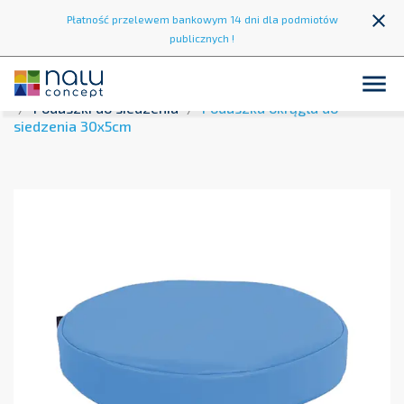
close
Płatność przelewem bankowym 14 dni dla podmiotów
publicznych !

Strona główna
Strefa wypoczynku
Pufy i siedziska
Poduszki do siedzenia
Poduszka okrągła do
siedzenia 30x5cm