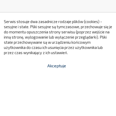
Serwis stosuje dwa zasadnicze rodzaje plików (cookies) -
sesyjne i stałe. Pliki sesyjne są tymczasowe, przechowuje się je
do momentu opuszczenia strony serwisu (poprzez wejście na
299
inną stronę, wylogowanie lub wyłączenie przeglądarki). Pliki
stałe przechowywane są w urządzeniu końcowym
użytkownika do czasu ich usunięcia przez użytkownika lub
przez czas wynikający z ich ustawień.
Akceptuje


shopping_cart
-
zł