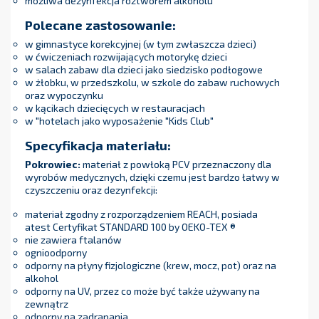
możliwa dezynfekcja roztworem alkoholu
Polecane zastosowanie:
w gimnastyce korekcyjnej (w tym zwłaszcza dzieci)
w ćwiczeniach rozwijających motorykę dzieci
w salach zabaw dla dzieci jako siedzisko podłogowe
w żłobku, w przedszkolu, w szkole do zabaw ruchowych
oraz wypoczynku
w kącikach dziecięcych w restauracjach
w "hotelach jako wyposażenie "Kids Club"
Specyfikacja materiału:
Pokrowiec:
materiał z powłoką PCV przeznaczony dla
wyrobów medycznych, dzięki czemu jest bardzo łatwy w
czyszczeniu oraz dezynfekcji:
materiał zgodny z rozporządzeniem REACH, posiada
atest Certyfikat STANDARD 100 by OEKO-TEX ®
nie zawiera ftalanów
ognioodporny
odporny na płyny fizjologiczne (krew, mocz, pot) oraz na
alkohol
odporny na UV, przez co może być także używany na
zewnątrz
odporny na zadrapania