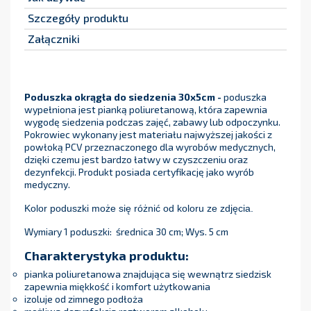
Szczegóły produktu
Załączniki
Poduszka okrągła do siedzenia 30x5cm -
poduszka
wypełniona jest pianką poliuretanową, która zapewnia
wygodę siedzenia podczas zajęć, zabawy lub odpoczynku.
Pokrowiec wykonany jest materiału najwyższej jakości z
powłoką PCV przeznaczonego dla wyrobów medycznych,
dzięki czemu jest bardzo łatwy w czyszczeniu oraz
dezynfekcji. Produkt posiada certyfikację jako wyrób
medyczny.
Kolor podusz
ki
mo
że
się różnić od kolor
u
ze zdjęcia.
Wymiary 1 poduszki: średnica 30 cm; Wys. 5 cm
Charakterystyka produktu:
pianka poliuretanowa znajdująca się wewnątrz siedzisk
zapewnia miękkość i komfort użytkowania
izoluje od zimnego podłoża