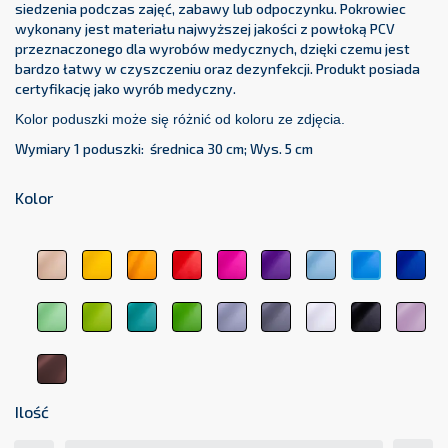
siedzenia podczas zajęć, zabawy lub odpoczynku. Pokrowiec
wykonany jest materiału najwyższej jakości z powłoką PCV
przeznaczonego dla wyrobów medycznych, dzięki czemu jest
bardzo łatwy w czyszczeniu oraz dezynfekcji. Produkt posiada
certyfikację jako wyrób medyczny.
Kolor podusz
ki
mo
że
się różnić od kolor
u
ze zdjęcia.
Wymiary 1 poduszki: średnica 30 cm; Wys. 5 cm
Kolor
beżowy
żółty
pomarańczowy
czerwony
różowy
fioletowy
błękitny
cie
jasnoniebi
1044
1123
1017
3104
3333
5161
5348
511
5154
jasnozielony
zielony
zielony
ciemnozielony
jasnoszary
ciemnoszary
biały
czarny
pas
6156
6248
medyczny
6263
7000
7107
9001
9011
róż
6021
207
brązowy
8017
Ilość