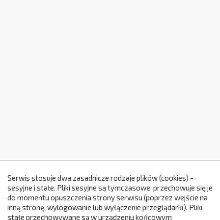
Serwis stosuje dwa zasadnicze rodzaje plików (cookies) -
sesyjne i stałe. Pliki sesyjne są tymczasowe, przechowuje się je
do momentu opuszczenia strony serwisu (poprzez wejście na
299
inną stronę, wylogowanie lub wyłączenie przeglądarki). Pliki
stałe przechowywane są w urządzeniu końcowym