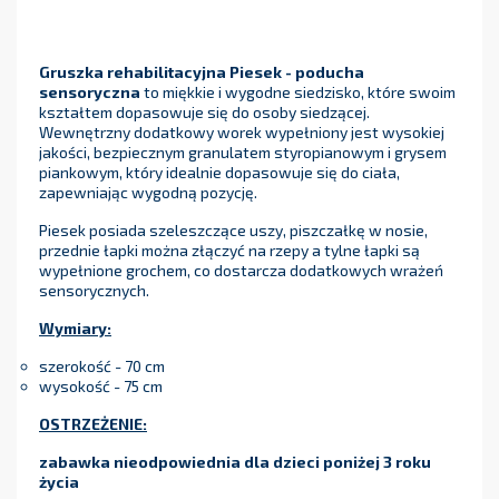
Gruszka rehabilitacyjna Piesek - poducha
sensoryczna
to miękkie i wygodne siedzisko, które swoim
kształtem dopasowuje się do osoby siedzącej.
Wewnętrzny dodatkowy worek wypełniony jest wysokiej
jakości, bezpiecznym granulatem styropianowym i grysem
piankowym, który idealnie dopasowuje się do ciała,
zapewniając wygodną pozycję.
Piesek posiada szeleszczące uszy, piszczałkę w nosie,
przednie łapki można złączyć na rzepy a tylne łapki są
wypełnione grochem, co dostarcza dodatkowych wrażeń
sensorycznych.
Wymiary:
szerokość - 70 cm
wysokość - 75 cm
OSTRZEŻENIE:
zabawka nieodpowiednia dla dzieci poniżej 3 roku
życia