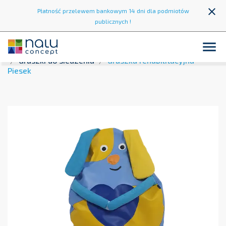
close
Płatność przelewem bankowym 14 dni dla podmiotów
publicznych !

Strona główna
Strefa wypoczynku
Pufy i siedziska
Gruszki do siedzenia
Gruszka rehabilitacyjna -
Piesek