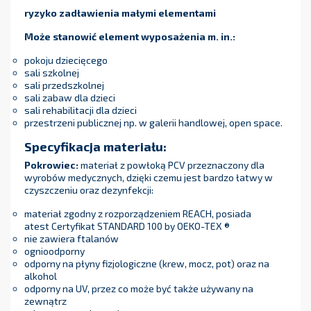
ryzyko zadławienia małymi elementami
Może stanowić element wyposażenia m. in.:
pokoju dziecięcego
sali szkolnej
sali przedszkolnej
sali zabaw dla dzieci
sali rehabilitacji dla dzieci
przestrzeni publicznej np. w galerii handlowej, open space.
Specyfikacja materiału:
Pokrowiec:
materiał z powłoką PCV przeznaczony dla
wyrobów medycznych, dzięki czemu jest bardzo łatwy w
czyszczeniu oraz dezynfekcji:
materiał zgodny z rozporządzeniem REACH, posiada
atest Certyfikat STANDARD 100 by OEKO-TEX ®
nie zawiera ftalanów
ognioodporny
odporny na płyny fizjologiczne (krew, mocz, pot) oraz na
alkohol
odporny na UV, przez co może być także używany na
zewnątrz