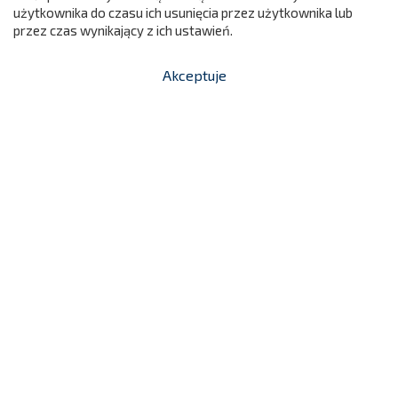
użytkownika do czasu ich usunięcia przez użytkownika lub
przez czas wynikający z ich ustawień.
Akceptuje


shopping_cart
-
zł
Gruszka Rehabilitacyjna - Miś