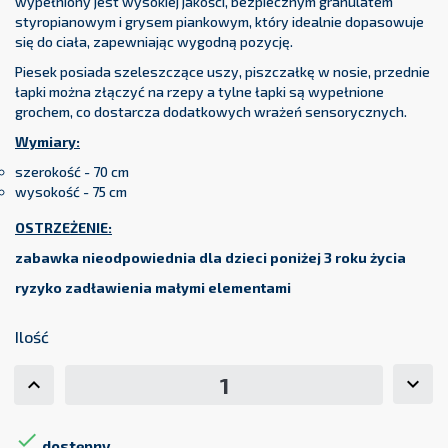
wypełniony jest wysokiej jakości, bezpiecznym granulatem
styropianowym i grysem piankowym, który idealnie dopasowuje
się do ciała, zapewniając wygodną pozycję.
Piesek posiada szeleszczące uszy, piszczałkę w nosie, przednie
łapki można złączyć na rzepy a tylne łapki są wypełnione
grochem, co dostarcza dodatkowych wrażeń sensorycznych.
Wymiary:
szerokość - 70 cm
wysokość - 75 cm
OSTRZEŻENIE:
zabawka nieodpowiednia dla dzieci poniżej 3 roku życia
ryzyko zadławienia małymi elementami
Ilość

dostępny