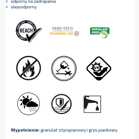
odporny na zadrapania
olejoodporny
Wypełnienie:
granulat styropianowy i grys piankowy