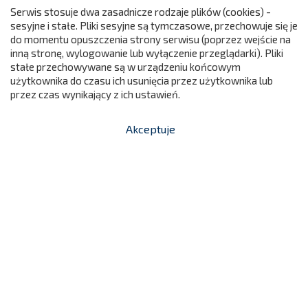
Serwis stosuje dwa zasadnicze rodzaje plików (cookies) -
Zestaw Piankowy Tor Przeszkód -
Kształtki Rehabilitacyjne
sesyjne i stałe. Pliki sesyjne są tymczasowe, przechowuje się je
do momentu opuszczenia strony serwisu (poprzez wejście na
299
3 949,00 zł
NC550
inną stronę, wylogowanie lub wyłączenie przeglądarki). Pliki
Cena
stałe przechowywane są w urządzeniu końcowym

użytkownika do czasu ich usunięcia przez użytkownika lub
Dodaj do koszyka
przez czas wynikający z ich ustawień.
Akceptuje


shopping_cart
-
zł