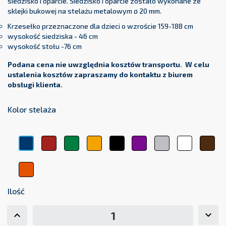
siedzisko i oparcie. Siedzisko i oparcie zostało wykonane ze
sklejki bukowej na stelażu metalowym ø 20 mm.
Krzesełko przeznaczone dla dzieci o wzroście 159-188 cm
wysokość siedziska - 46 cm
wysokość stołu -76 cm
Podana cena nie uwzględnia kosztów transportu. W celu
ustalenia kosztów zapraszamy do kontaktu z biurem
obsługi klienta.
Kolor stelaża
Czerwony
Zielony
Żółty
Czarny
Fioletowy
Srebrny
Biały
Brą
Niebieski
Pomarańczowy
Ilość