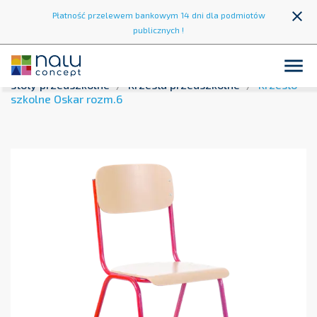
close
Płatność przelewem bankowym 14 dni dla podmiotów
publicznych !

Strona główna
Wyposażenie przedszkoli
Krzesła i
stoły przedszkolne
Krzesła przedszkolne
Krzesło
szkolne Oskar rozm.6