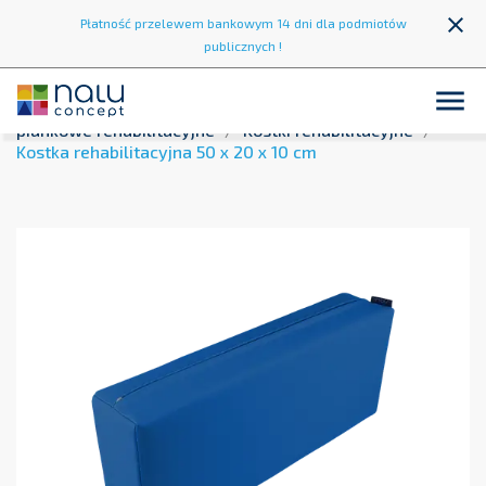
close
Płatność przelewem bankowym 14 dni dla podmiotów
publicznych !

Strona główna
Strefa rehabilitacji
Kształtki
piankowe rehabilitacyjne
Kostki rehabilitacyjne
Kostka rehabilitacyjna 50 x 20 x 10 cm