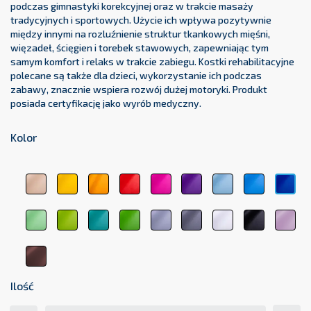
podczas gimnastyki korekcyjnej oraz w trakcie masaży
tradycyjnych i sportowych. Użycie ich wpływa pozytywnie
między innymi na rozluźnienie struktur tkankowych mięśni,
więzadeł, ścięgien i torebek stawowych, zapewniając tym
samym komfort i relaks w trakcie zabiegu. Kostki rehabilitacyjne
polecane są także dla dzieci, wykorzystanie ich podczas
zabawy, znacznie wspiera rozwój dużej motoryki. Produkt
posiada certyfikację jako wyrób medyczny.
Kolor
beżowy
żółty
pomarańczowy
czerwony
różowy
fioletowy
błękitny
jasnoniebi
cie
1044
1123
1017
3104
3333
5161
5348
5154
511
jasnozielony
zielony
zielony
ciemnozielony
jasnoszary
ciemnoszary
biały
czarny
pas
6156
6248
medyczny
6263
7000
7107
9001
9011
róż
6021
207
brązowy
8017
Ilość