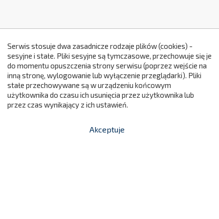
Serwis stosuje dwa zasadnicze rodzaje plików (cookies) -
sesyjne i stałe. Pliki sesyjne są tymczasowe, przechowuje się je
do momentu opuszczenia strony serwisu (poprzez wejście na
299
inną stronę, wylogowanie lub wyłączenie przeglądarki). Pliki
stałe przechowywane są w urządzeniu końcowym
użytkownika do czasu ich usunięcia przez użytkownika lub
przez czas wynikający z ich ustawień.
Akceptuje


shopping_cart
-
zł