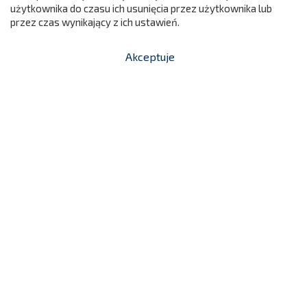
użytkownika do czasu ich usunięcia przez użytkownika lub
przez czas wynikający z ich ustawień.
Poduszka Ogrodowa - Duża 60 X 60 Cm
Akceptuje


shopping_cart
-
zł
99,00 zł
NC310/KOLOROWE
Cena

Dodaj do koszyka