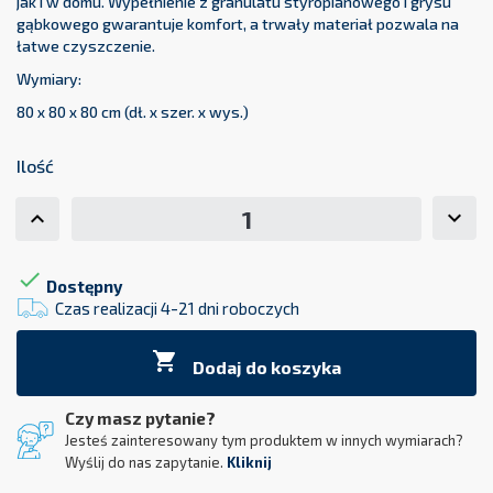
jak i w domu. Wypełnienie z granulatu styropianowego i grysu
gąbkowego gwarantuje komfort, a trwały materiał pozwala na
łatwe czyszczenie.
Wymiary:
80 x 80 x 80 cm (dł. x szer. x wys.)
Ilość

Dostępny
Czas realizacji 4-21 dni roboczych

Dodaj do koszyka
Czy masz pytanie?
Jesteś zainteresowany tym produktem w innych wymiarach?
Wyślij do nas zapytanie.
Kliknij