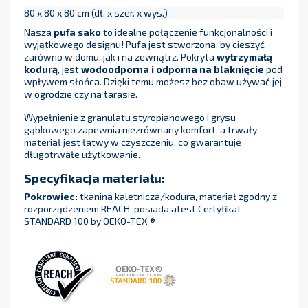
80 x 80 x 80 cm (dł. x szer. x wys.)
Nasza
pufa sako
to idealne połączenie funkcjonalności i
wyjątkowego designu! Pufa jest stworzona, by cieszyć
zarówno w domu, jak i na zewnątrz. Pokryta
wytrzymałą
kodurą
, jest
wodoodporna i odporna na blaknięcie
pod
wpływem słońca. Dzięki temu możesz bez obaw używać jej
w ogrodzie czy na tarasie.
Wypełnienie z granulatu styropianowego i grysu
gąbkowego zapewnia niezrównany komfort, a trwały
materiał jest łatwy w czyszczeniu, co gwarantuje
długotrwałe użytkowanie.
Specyfikacja materiału:
Pokrowiec:
tkanina kaletnicza/kodura, materiał zgodny z
rozporządzeniem REACH, posiada atest Certyfikat
STANDARD 100 by OEKO-TEX ®