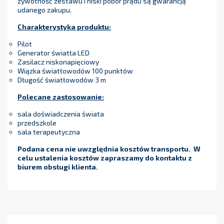
żywotność zestawu i niski pobór prądu są gwarancją
udanego zakupu.
Charakterystyka produktu:
Pilot
Generator światła LED
Zasilacz niskonapięciowy
Wiązka światłowodów 100 punktów
Długość światłowodów 3 m
Polecane zastosowanie:
sala doświadczenia świata
przedszkole
sala terapeutyczna
Podana cena nie uwzględnia kosztów transportu. W
celu ustalenia kosztów zapraszamy do kontaktu z
biurem obsługi klienta.