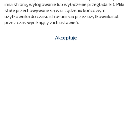
inną stronę, wylogowanie lub wyłączenie przeglądarki). Pliki

Dodaj do koszyka
stałe przechowywane są w urządzeniu końcowym
użytkownika do czasu ich usunięcia przez użytkownika lub
przez czas wynikający z ich ustawień.
Akceptuje


shopping_cart
-
zł