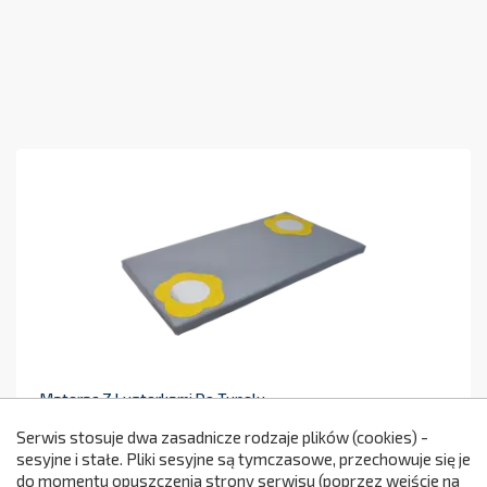
Materac Z Lusterkami Do Tunelu
Piankowego DOMEK - Materac
Rehabilitacyjny
Serwis stosuje dwa zasadnicze rodzaje plików (cookies) -
sesyjne i stałe. Pliki sesyjne są tymczasowe, przechowuje się je
349,00 zł
NC576
Cena
do momentu opuszczenia strony serwisu (poprzez wejście na
299