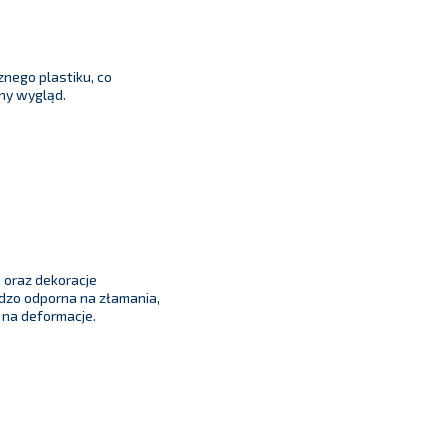
nego plastiku, co
ny wygląd.
a oraz dekoracje
rdzo odporna na złamania,
 na deformacje.