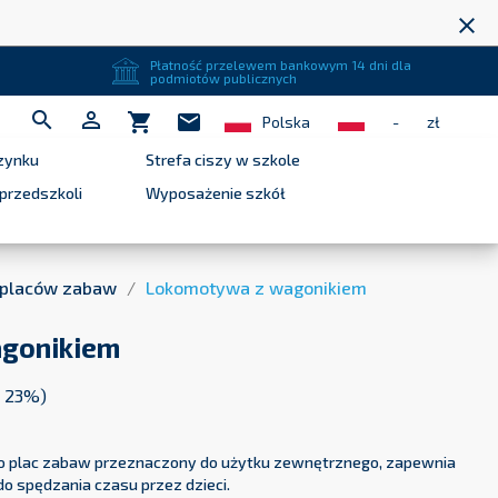
close
Płatność przelewem bankowym 14 dni dla
podmiotów publicznych


shopping_cart
mail
Polska
-
zł
zynku
Strefa ciszy w szkole
przedszkoli
Wyposażenie szkół
 placów zabaw
Lokomotywa z wagonikiem
gonikiem
T 23%)
to plac zabaw przeznaczony do użytku zewnętrznego, zapewnia
 do spędzania czasu przez dzieci.