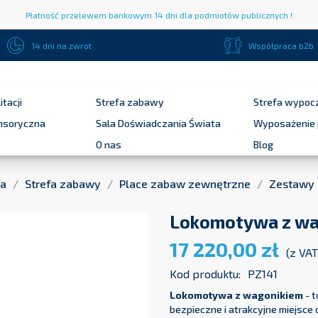
Płatność przelewem bankowym 14 dni dla podmiotów publicznych !
14 dni na zwrot
Współpraca b2b
itacji
Strefa zabawy
Strefa wypoc
ensoryczna
Sala Doświadczania Świata
Wyposażenie 
O nas
Blog
na
Strefa zabawy
Place zabaw zewnętrzne
Zestawy
Lokomotywa z wa
17 220,00 zł
(z VA
Kod produktu:
PZ141
Lokomotywa z wagonikiem
- 
bezpieczne i atrakcyjne miejsce