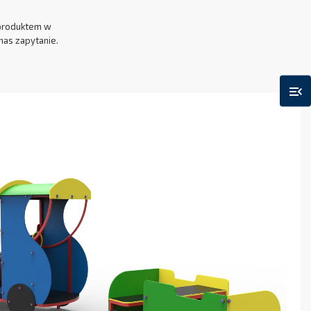
produktem w
nas zapytanie.
menu_open