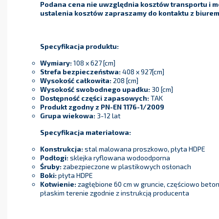
Podana cena nie uwzględnia kosztów transportu i m
ustalenia kosztów zapraszamy do kontaktu z biurem 
Specyfikacja produktu:
Wymiary:
108 x 627 [cm]
Strefa bezpieczeństwa:
408 x 927[cm]
Wysokość całkowita:
208 [cm]
Wysokość swobodnego upadku:
30 [cm]
Dostępność części zapasowych:
TAK
Produkt zgodny z PN-EN 1176-1/2009
Grupa wiekowa:
3-12 lat
Specyfikacja materiałowa:
Konstrukcja:
stal malowana proszkowo, płyta HDPE
Podłogi:
sklejka ryflowana wodoodporna
Śruby:
zabezpieczone w plastikowych osłonach
Boki:
płyta HDPE
Kotwienie:
zagłębione 60 cm w gruncie, częściowo bet
płaskim terenie zgodnie z instrukcją producenta