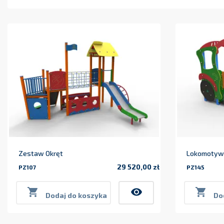
Zestaw Okręt
Lokomotywa
29 520,00 zł
PZ107
PZ145
Cena

visibility

Dodaj do koszyka
Do