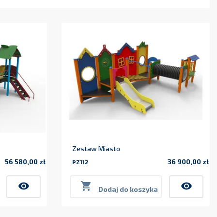
Zestaw Miasto
56 580,00 zł
36 900,00 zł
PZ112
Cena
Cena
visibility

visibility
Dodaj do koszyka