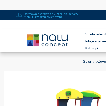
Darmowa dostawa od 299 zł (nie dotyczy
mebli i urządzeń świetlnych)
Strefa rehabil
Integracja s
Katalogi
Strona głów