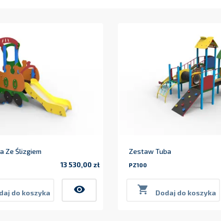
 Ze Ślizgiem
Zestaw Tuba
13 530,00 zł
PZ100
Cena
visibility

daj do koszyka
Dodaj do koszyka