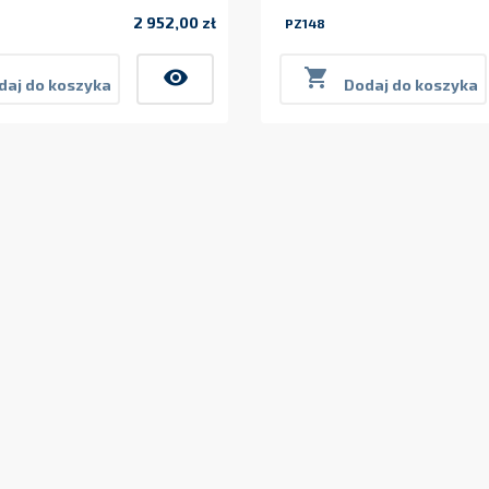
2 952,00 zł
PZ148
Cena
visibility

daj do koszyka
Dodaj do koszyka