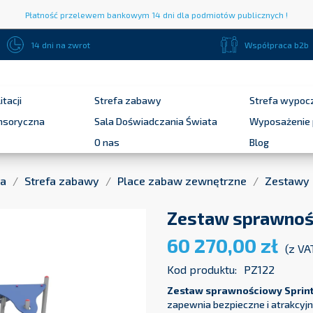
Płatność przelewem bankowym 14 dni dla podmiotów publicznych !
14 dni na zwrot
Współpraca b2b
itacji
Strefa zabawy
Strefa wypoc
ensoryczna
Sala Doświadczania Świata
Wyposażenie 
O nas
Blog
na
Strefa zabawy
Place zabaw zewnętrzne
Zestawy
Zestaw sprawnoś
60 270,00 zł
(z VA
Kod produktu:
PZ122
Zestaw sprawnościowy Sprin
zapewnia bezpieczne i atrakcyjn