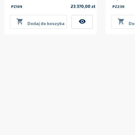
23 370,00 zł
PZ109
PZ230
Cena

visibility

Dodaj do koszyka
Do