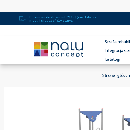
Darmowa dostawa od 299 zł (nie dotyczy
mebli i urządzeń świetlnych)
Strefa rehabil
Integracja s
Katalogi
Strona głów