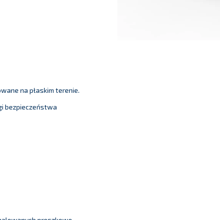
owane na płaskim terenie.
gi bezpieczeństwa
i malowanych proszkowo.