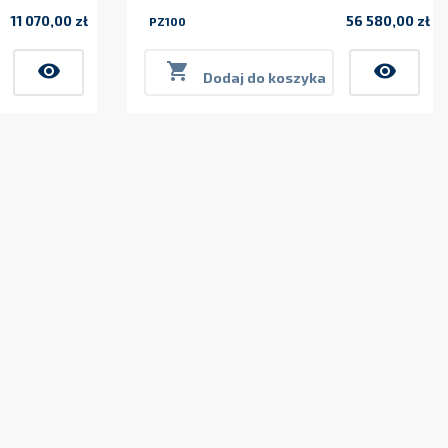
11 070,00 zł
56 580,00 zł
PZ100
Cena
Cena
visibility

visibility
Dodaj do koszyka