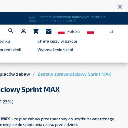
close
Płatność przelewem bankowym 14 dni dla
podmiotów publicznych


shopping_cart
mail
Polska
-
zł
zynku
Strefa ciszy w szkole
przedszkoli
Wyposażenie szkół
 placów zabaw
Zestaw sprawnościowy Sprint MAX
ciowy Sprint MAX
T 23%)
t MAX
- to plac zabaw przeznaczony do użytku zewnętrznego,
e miejsce do spędzania czasu przez dzieci.