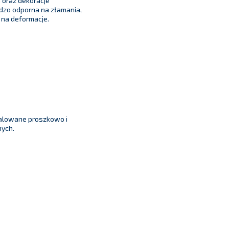
a oraz dekoracje
rdzo odporna na złamania,
 na deformacje.
alowane proszkowo i
ych.