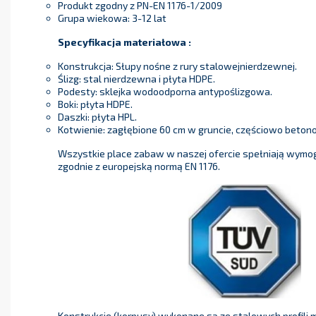
Produkt zgodny z PN-EN 1176-1/2009
Grupa wiekowa: 3-12 lat
Specyfikacja materiałowa :
Konstrukcja: Słupy nośne z rury stalowejnierdzewnej.
Ślizg: stal nierdzewna i płyta HDPE.
Podesty: sklejka wodoodporna antypoślizgowa.
Boki: płyta HDPE.
Daszki: płyta HPL.
Kotwienie: zagłębione 60 cm w gruncie, częściowo beton
Wszystkie place zabaw w naszej ofercie spełniają wymo
zgodnie z europejską normą EN 1176.
Konstrukcje (korpusy) wykonane są ze stalowych profil