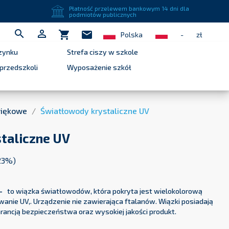
close
Płatność przelewem bankowym 14 dni dla
podmiotów publicznych


shopping_cart
mail
Polska
-
zł
zynku
Strefa ciszy w szkole
przedszkoli
Wyposażenie szkół
więkowe
Światłowody krystaliczne UV
taliczne UV
23%)
-
to wiązka światłowodów, która pokryta jest wielokolorową
anie UV,. Urządzenie nie zawierająca ftalanów. Wiązki posiadają
arancją bezpieczeństwa oraz wysokiej jakości produkt.