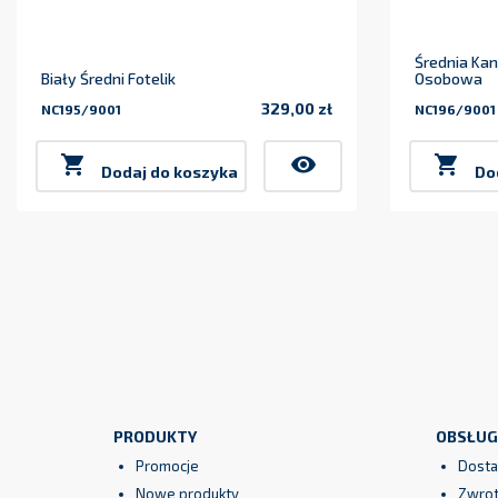
Średnia Ka
Biały Średni Fotelik
Osobowa
329,00 zł
NC195/9001
NC196/9001
Cena

visibility

Dodaj do koszyka
Do
PRODUKTY
OBSŁUG
Promocje
Dosta