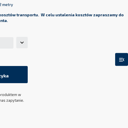
2 metry
kosztów transportu. W celu ustalenia kosztów zapraszamy do
enta.
menu_open
zyka
produktem w
nas zapytanie.