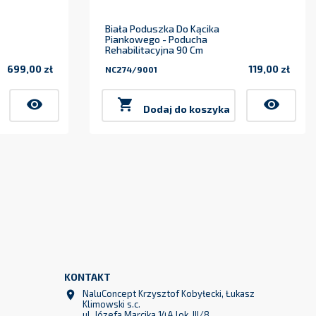
Biała Poduszka Do Kącika
Piankowego - Poducha
Rehabilitacyjna 90 Cm
699,00 zł
119,00 zł
NC274/9001
Cena
Cena
visibility

visibility
Dodaj do koszyka
KONTAKT
NaluConcept Krzysztof Kobyłecki, Łukasz
