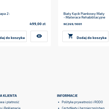
napa 2-
Biały Kącik Piankowy Mały
- Materace Rehabilitacyjne
499,00 zł
NC269/9001
Cena
visibility

daj do koszyka
Dodaj do koszyka
A KLIENTA
INFORMACJE
wa i płatność
Polityka prywatności i RODO