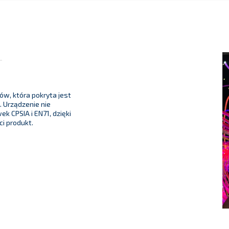
w, która pokryta jest
 Urządzenie nie
k CPSIA i EN71, dzięki
i produkt.