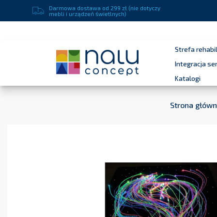
Darmowa dostawa od 299 zł (nie dotyczy
mebli i urządzeń świetlnych)
Strefa rehabil
Integracja s
Katalogi
Strona głów