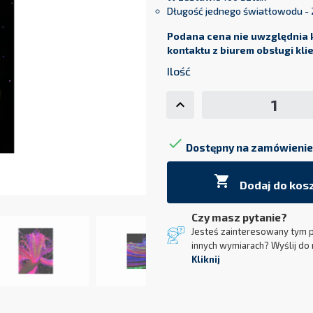
W zestawie 100 sztuk
Długość jednego światłowodu - 
Podana cena nie uwzględnia 
kontaktu z biurem obsługi kli
Ilość

Dostępny na zamówienie

Dodaj do kos
Czy masz pytanie?
Jesteś zainteresowany tym 
innych wymiarach? Wyślij do 
Kliknij