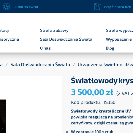
Płatność przelewem bankowym 14 dni dla podmiotów publicznych !
14 dni na zwrot
Współpraca b2b
itacji
Strefa zabawy
Strefa wypoc
ensoryczna
Sala Doświadczania Świata
Wyposażenie 
O nas
Blog
na
Sala Doświadczania Świata
Urządzenia świetlno-dź
Światłowody krys
3 500,00 zł
(z VAT 
Kod produktu:
IS350
Światłowody krystaliczne UV
powłoką reagującą na promieniow
certyfikaty, dzięki czemu są gw