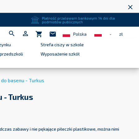
close
Płatność przelewem bankowym 14 dni dla
podmiotów publicznych


shopping_cart
mail
Polska
-
zł
zynku
Strefa ciszy w szkole
przedszkoli
Wyposażenie szkół
i do basenu - Turkus
u - Turkus
dczas zabawy i nie pękające piłeczki plastikowe, można nimi