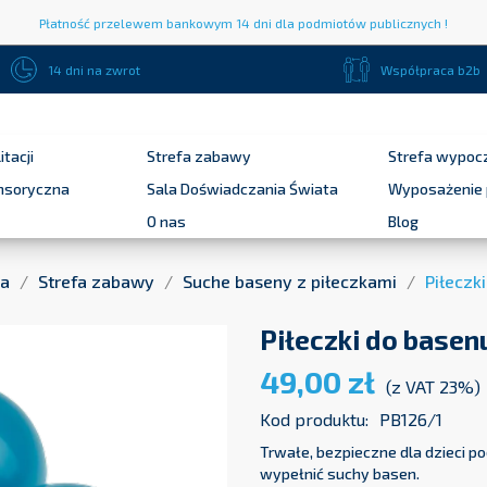
Płatność przelewem bankowym 14 dni dla podmiotów publicznych !
14 dni na zwrot
Współpraca b2b
itacji
Strefa zabawy
Strefa wypoc
ensoryczna
Sala Doświadczania Świata
Wyposażenie 
O nas
Blog
na
Strefa zabawy
Suche baseny z piłeczkami
Piłeczk
Piłeczki do basen
49,00 zł
(z VAT 23%)
Kod produktu:
PB126/1
Trwałe, bezpieczne dla dzieci po
wypełnić suchy basen.