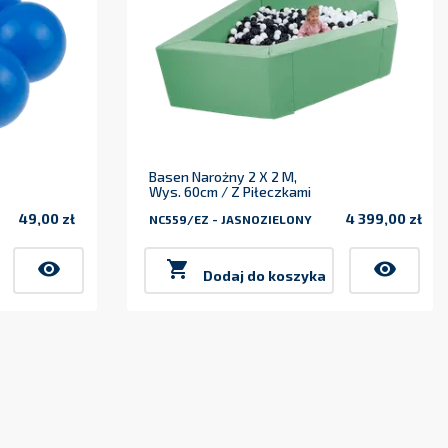
Basen Narożny 2 X 2 M,
Wys. 60cm / Z Piłeczkami
49,00 zł
4 399,00 zł
NC559/EZ - JASNOZIELONY
Cena
Cena
visibility

visibility
Dodaj do koszyka