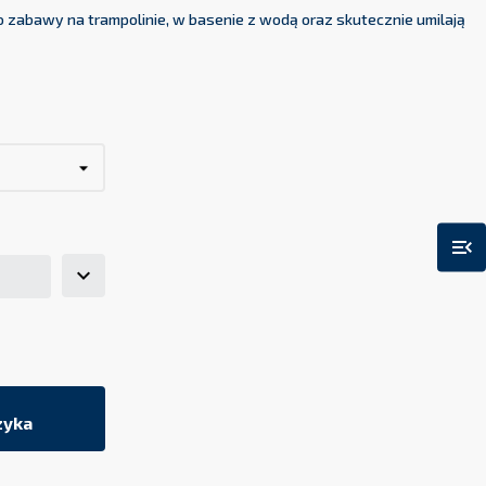
o zabawy na trampolinie, w basenie z wodą oraz skutecznie umilają
menu_open
zyka