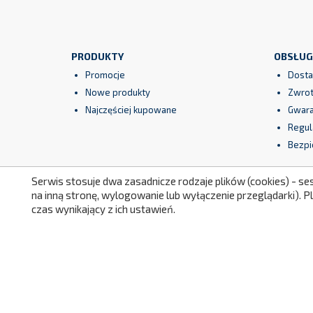
PRODUKTY
OBSŁUG
Promocje
Dosta
Nowe produkty
Zwrot
Najczęściej kupowane
Gwara
Regul
Bezpi
Serwis stosuje dwa zasadnicze rodzaje plików (cookies) - se
na inną stronę, wylogowanie lub wyłączenie przeglądarki). 
czas wynikający z ich ustawień.
Facebook
YouTube
Instagram