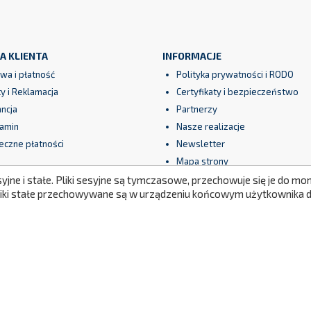
A KLIENTA
INFORMACJE
wa i płatność
Polityka prywatności i RODO
y i Reklamacja
Certyfikaty i bezpieczeństwo
ncja
Partnerzy
amin
Nasze realizacje
eczne płatności
Newsletter
Mapa strony
syjne i stałe. Pliki sesyjne są tymczasowe, przechowuje się je do 
Pliki stałe przechowywane są w urządzeniu końcowym użytkownika do
© 2026 - Oprogramowanie e-sklepu od Maal™