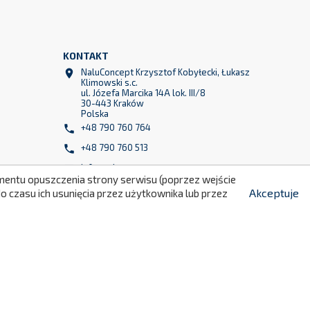
KONTAKT
NaluConcept Krzysztof Kobyłecki, Łukasz

Klimowski s.c.
ul. Józefa Marcika 14A lok. III/8
30-443 Kraków
Polska
299
+48 790 760 764

+48 790 760 513

info@naluconcept.com

momentu opuszczenia strony serwisu (poprzez wejście
Akceptuje
 czasu ich usunięcia przez użytkownika lub przez