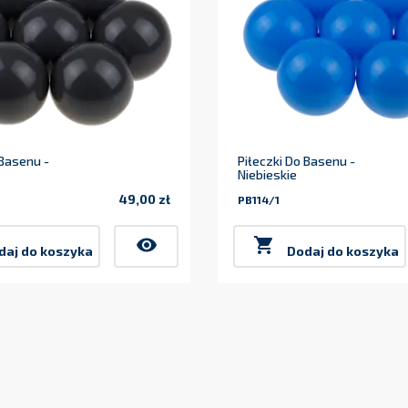
 Basenu -
Piłeczki Do Basenu -
Niebieskie
49,00 zł
PB114/1
Cena
visibility

daj do koszyka
Dodaj do koszyka