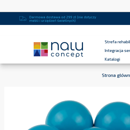
Darmowa dostawa od 299 zł (nie dotyczy
mebli i urządzeń świetlnych)
Strefa rehabil
Integracja s
Katalogi
Strona głów