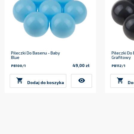
Piłeczki Do Basenu - Baby
Piłeczki Do
Blue
Grafitowy
49,00 zł
PB100/1
PB112/1
Cena

visibility

Dodaj do koszyka
Do