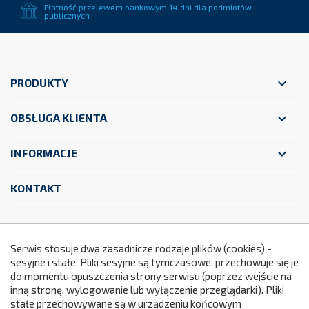
Płatność przelewem bankowym 14 dni dla podmiotów
publicznych

PRODUKTY

OBSŁUGA KLIENTA

INFORMACJE
KONTAKT
Facebook
YouTube
Instagram
Serwis stosuje dwa zasadnicze rodzaje plików (cookies) -
sesyjne i stałe. Pliki sesyjne są tymczasowe, przechowuje się je
do momentu opuszczenia strony serwisu (poprzez wejście na
299
inną stronę, wylogowanie lub wyłączenie przeglądarki). Pliki
stałe przechowywane są w urządzeniu końcowym