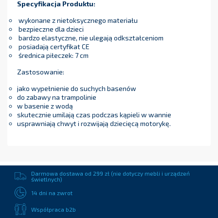
Specyfikacja Produktu:
wykonane z nietoksycznego materiału
bezpieczne dla dzieci
bardzo elastyczne, nie ulegają odkształceniom
posiadają certyfikat CE
średnica piłeczek: 7 cm
Zastosowanie:
jako wypełnienie do suchych basenów
do zabawy na trampolinie
w basenie z wodą
skutecznie umilają czas podczas kąpieli w wannie
usprawniają chwyt i rozwijają dziecięcą motorykę.
Darmowa dostawa od 299 zł (nie dotyczy mebli i urządzeń
świetlnych)
14 dni na zwrot
Współpraca b2b