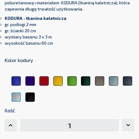
poliuretanową i materiałem KODURA (tkaniną kaletnicza), która
zapewnia długą trwałość użytkowania.
KODURA - tkanina kaletnicza
gr. podłogi 2 mm
gr. ścianki 20 cm
wymiary basenu 3 x 3 m
wysokość basenu 60 cm
Kolor kodury
Niebieski
Granatowy
Czerwony
Żółty
Limonka
Butelkowa
Beżowy
Jasnoszar
Cie
82
18
04
23
48
Zieleń
44
70
17
63
Czarny
Biały
11
01
Ilość