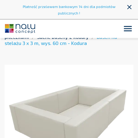
close
Płatność przelewem bankowym 14 dni dla podmiotów
publicznych !

Strona główna
Strefa zabawy
Suche baseny z
piłeczkami
Suche baseny z kodury
Basen na
stelażu 3 x 3 m, wys. 60 cm - Kodura