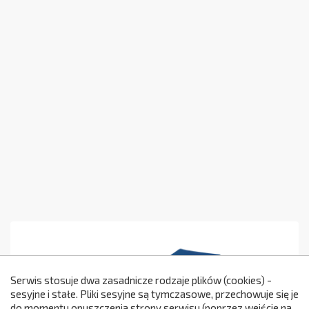
Serwis stosuje dwa zasadnicze rodzaje plików (cookies) -
sesyjne i stałe. Pliki sesyjne są tymczasowe, przechowuje się je
do momentu opuszczenia strony serwisu (poprzez wejście na