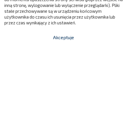
299
inną stronę, wylogowanie lub wyłączenie przeglądarki). Pliki
stałe przechowywane są w urządzeniu końcowym
użytkownika do czasu ich usunięcia przez użytkownika lub
przez czas wynikający z ich ustawień.
Rampa Duża Do Basenów O Wys. 60 Cm -
Akceptuje


shopping_cart
-
zł
Kształtka Rehabilitacyjna
499,00 zł
NC348/E-CIEMNONIEBIESKI
Cena

Dodaj do koszyka