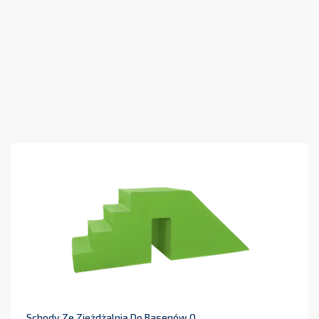
Schody Ze Zjeżdżalnią Do Basenów O