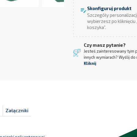
Skonfiguruj produkt
edit_note
Szczegóły personalizacj
wybierzesz po kliknięciu
koszyka”.
Czy masz pytanie?
Jesteś zainteresowany tym 
innych wymiarach? Wyślij do 
Kliknij
Załączniki
z pianki poliuretanowej