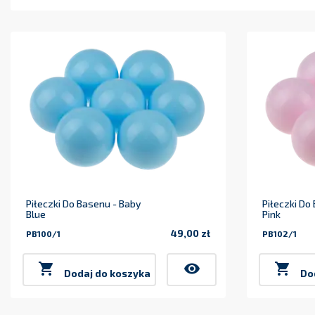
Piłeczki Do Basenu - Baby
Piłeczki Do
Blue
Pink
49,00 zł
PB100/1
PB102/1
Cena

visibility

Dodaj do koszyka
Do