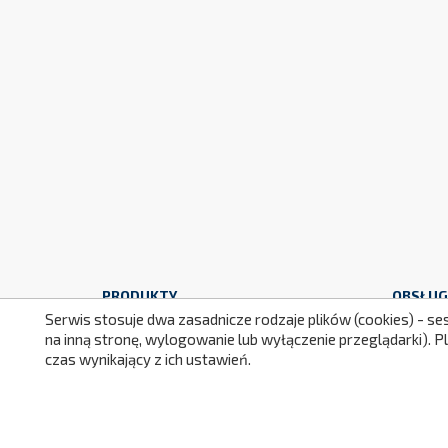
PRODUKTY
OBSŁUG
Serwis stosuje dwa zasadnicze rodzaje plików (cookies) - se
Promocje
Dosta
na inną stronę, wylogowanie lub wyłączenie przeglądarki). 
Nowe produkty
Zwrot
czas wynikający z ich ustawień.
Najczęściej kupowane
Gwara
Regul
Bezpi