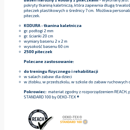
pokryty tkaniną kaletniczą, która zapewnia długą trwało
piłeczek plastikowych o średnicy 7 cm. Możliwa personal
piłeczek.
KODURA - tkanina kaletnicza
gr. podłogi 2 mm
gr. ścianki 20 cm
wymiary basenu 2 x 2 m
wysokość basenu 60 cm
2500 piłeczek
Polecane zastosowanie:
do treningu fizycznego i rehabilitacji
w salach zabaw dla dzieci
w żłobku, w przedszkolu, w szkole do zabaw ruchowych
Pokrowiec:
materiał zgodny z rozporządzeniem REACH, p
STANDARD 100 by OEKO-TEX ®