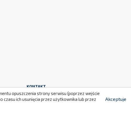
299
KONTAKT
momentu opuszczenia strony serwisu (poprzez wejście
NaluConcept Krzysztof Kobyłecki, Łukasz

Klimowski s.c.
Akceptuje
 czasu ich usunięcia przez użytkownika lub przez
ul. Józefa Marcika 14A lok. III/8
30-443 Kraków
Polska
+48 790 760 764

+48 790 760 513
