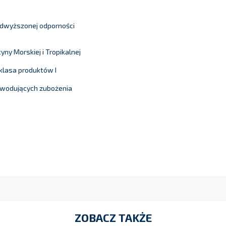
odwyższonej odporności
y Morskiej i Tropikalnej
klasa produktów I
owodujących zubożenia
ZOBACZ TAKŻE