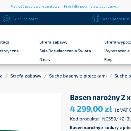
Płatność przelewem bankowym 14 dni dla podmiotów publicznych !
14 dni na zwrot
Współpraca b2b
itacji
Strefa zabawy
Strefa wypoc
ensoryczna
Sala Doświadczania Świata
Wyposażenie 
O nas
Blog
na
Strefa zabawy
Suche baseny z piłeczkami
Suche b
Basen narożny 2 x
4 299,00 zł
(z VAT
Kod produktu:
NC559/KZ-B
Basen narożny z kodury z pił