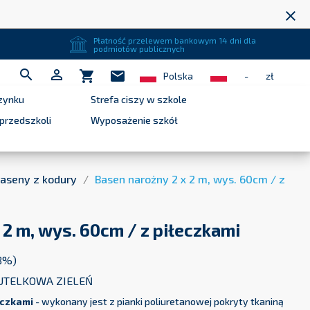
close
Płatność przelewem bankowym 14 dni dla
podmiotów publicznych


shopping_cart
mail
Polska
-
zł
zynku
Strefa ciszy w szkole
przedszkoli
Wyposażenie szkół
aseny z kodury
Basen narożny 2 x 2 m, wys. 60cm / z
 2 m, wys. 60cm / z piłeczkami
 8%)
UTELKOWA ZIELEŃ
eczkami
- wykonany jest z pianki poliuretanowej pokryty tkaniną