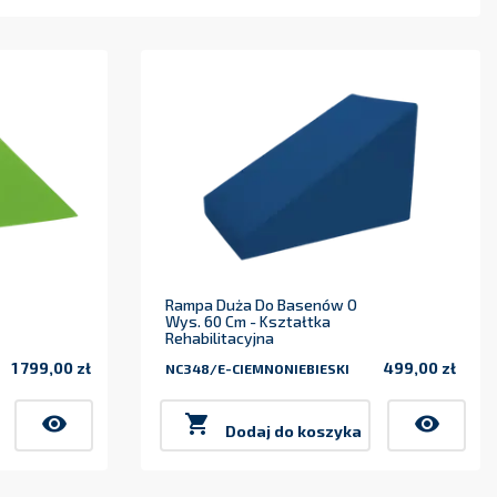
Rampa Duża Do Basenów O
Wys. 60 Cm - Kształtka
Rehabilitacyjna
1 799,00 zł
499,00 zł
NC348/E-CIEMNONIEBIESKI
Cena
Cena
visibility

visibility
Dodaj do koszyka