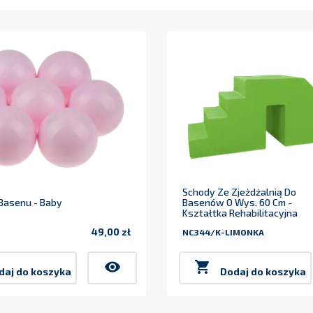
Schody Ze Zjeżdżalnią Do
 Basenu - Baby
Basenów O Wys. 60 Cm -
Kształtka Rehabilitacyjna
49,00 zł
NC344/K-LIMONKA
Cena
visibility

daj do koszyka
Dodaj do koszyka