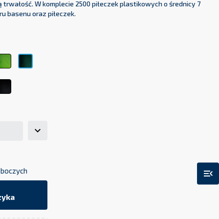
ą trwałość. W komplecie 2500 piłeczek plastikowych o średnicy 7
ru basenu oraz piłeczek.
ty
Limonka
Butelkowa
48
Zieleń
63
ry
ły
Czarny
11
roboczych
menu_open
zyka