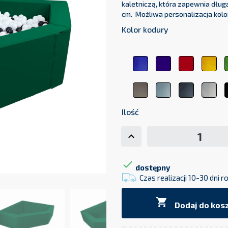
kaletniczą, która zapewnia dług
cm. Możliwa personalizacja kolo
Kolor kodury
Niebieski
Granatowy
Czerwony
Żół
82
18
04
23
Beżowy
Jasnoszary
Ciemnosza
Bia
44
70
17
01
Ilość

dostępny
Czas realizacji 10-30 dni 

Dodaj do kos