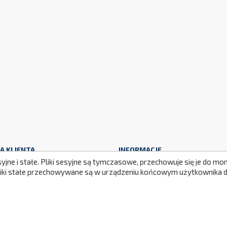
A KLIENTA
INFORMACJE
syjne i stałe. Pliki sesyjne są tymczasowe, przechowuje się je do 
wa i płatność
Polityka prywatności i RODO
Pliki stałe przechowywane są w urządzeniu końcowym użytkownika do
y i Reklamacja
Certyfikaty i bezpieczeństwo
ncja
Partnerzy
amin
Nasze realizacje
eczne płatności
Newsletter
Mapa strony