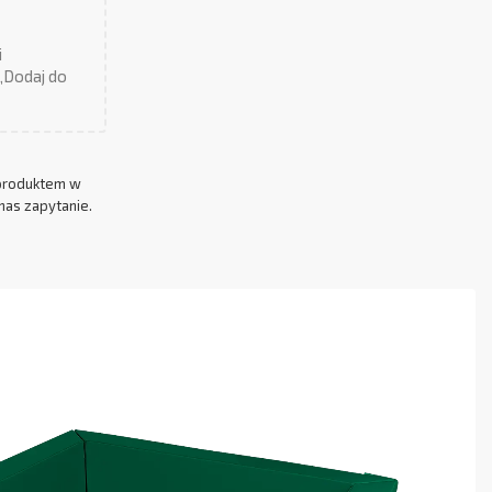
i
 „Dodaj do
produktem w
nas zapytanie.