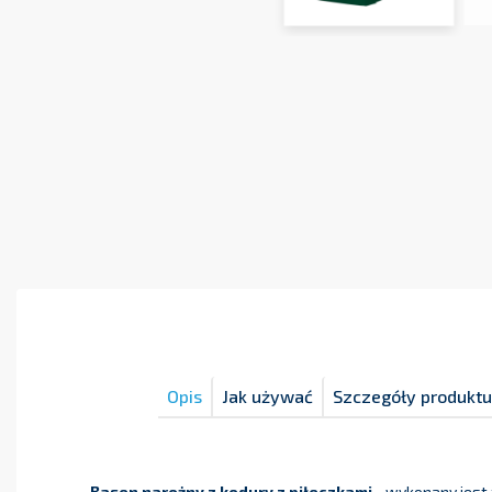
Opis
Jak używać
Szczegóły produktu
Basen narożny z kodury z piłeczkami
- wykonany jest 