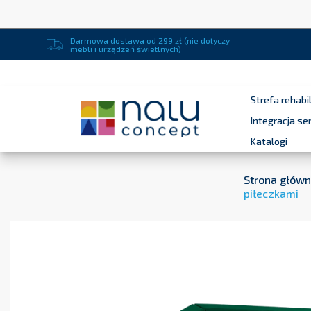
Darmowa dostawa od 299 zł (nie dotyczy
mebli i urządzeń świetlnych)
Strefa rehabil
Integracja s
Katalogi
Strona głów
piłeczkami