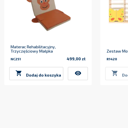
Materac Rehabilitacyjny,
Trzyczęściowy Małpka
Zestaw Mot
499,00 zł
NC251
R1420
Cena

visibility

Dodaj do koszyka
Do