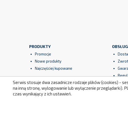
PRODUKTY
OBSŁUG
Promocje
Dosta
Nowe produkty
Zwrot
Najczęściej kupowane
Gwara
Regul
Serwis stosuje dwa zasadnicze rodzaje plików (cookies) - se
Bezpi
na inną stronę, wylogowanie lub wyłączenie przeglądarki). 
czas wynikający z ich ustawień.
Facebook
YouTube
Instagram