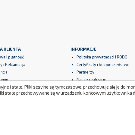
A KLIENTA
INFORMACJE
wa i płatność
Polityka prywatności i RODO
y i Reklamacja
Certyfikaty i bezpieczeństwo
ncja
Partnerzy
amin
Nasze realizacje
syjne i stałe. Pliki sesyjne są tymczasowe, przechowuje się je do 
eczne płatności
Newsletter
Pliki stałe przechowywane są w urządzeniu końcowym użytkownika do
Mapa strony