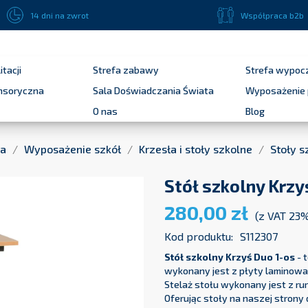
Płatność przelewem bankowym 14 dni dla podmiotów publicznych !
14 dni na zwrot
Współpraca b2b
itacji
Strefa zabawy
Strefa wypoc
ensoryczna
Sala Doświadczania Świata
Wyposażenie 
O nas
Blog
na
Wyposażenie szkół
Krzesła i stoły szkolne
Stoły s
Stół szkolny Krzy
280,00 zł
(z VAT 23
Kod produktu:
S112307
Stół szkolny Krzyś Duo 1-os
- 
wykonany jest z płyty laminowa
Stelaż stołu wykonany jest z ru