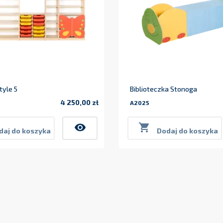
yle 5
Biblioteczka Stonoga
4 250,00 zł
A2025
Cena
visibility

daj do koszyka
Dodaj do koszyka