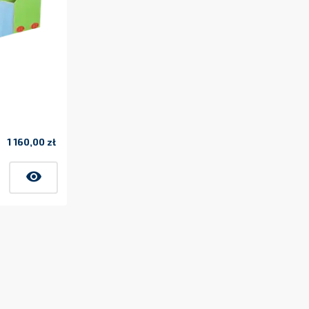
1 160,00 zł
Cena
visibility