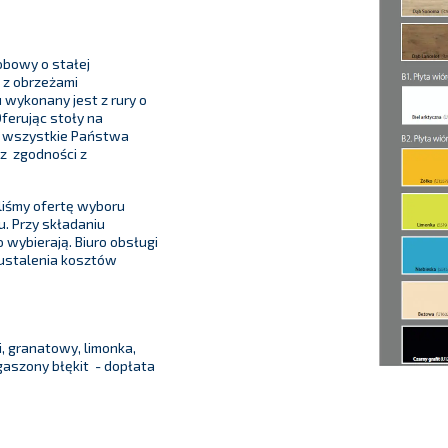
obowy o stałej
 z obrzeżami
 wykonany jest z rury o
ferując stoły na
y wszystkie Państwa
az zgodności z
iśmy ofertę wyboru
. Przy składaniu
 wybierają. Biuro obsługi
 ustalenia kosztów
, granatowy, limonka,
 zgaszony błękit - dopłata