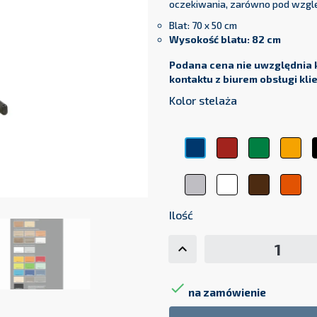
Oferując stoły na naszej stron
oczekiwania, zarówno pod wzglę
Blat: 70 x 50 cm
Wysokość blatu: 82 cm
Podana cena nie uwzględnia 
kontaktu z biurem obsługi kli
Kolor stelaża
Czerwony
Zielony
Żół
Niebieski
Srebrny
Biały
Brązowy
Pom
Ilość

na zamówienie