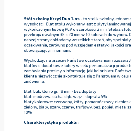
Stół szkolny Krzyś Duo 1-os
- to stolik szkolny jednoos
wysokości. Blat stołu wykonany jest z płyty laminowanej
wykończonymi listwą PCV o szerokości 2 mm. Stelaż stołu
przekroju owalnym 38 x 20 mm w 10 kolorach do wyboru. O
naszej strony dokładamy wszelkich starań, aby spełniał
oczekiwania, zarówno pod względem estetyki, jakości or
obowiązującymi normami.
Wychodząc na przeciw Państwa oczekiwaniom rozszerzyl
blatów o dodatkowe kolory w celu personalizacji produktu
zamówienia prosimy o informację, jaki kolor blatu Państwo
klienta niezwłocznie skontaktuje się z Państwem w celu
zmówienia.
blat: buk, klon o gr. 18 mm - bez dopłaty
blat: modrzew, olcha, dąb, wiąz - dopłata 5%
blaty kolorowe: czerwony, żółty, pomarańczowy, niebieski
zielony, biały, szary, czarny, truflowy, beż, popiel, mięta,
10%
Charakterystyka produktu: