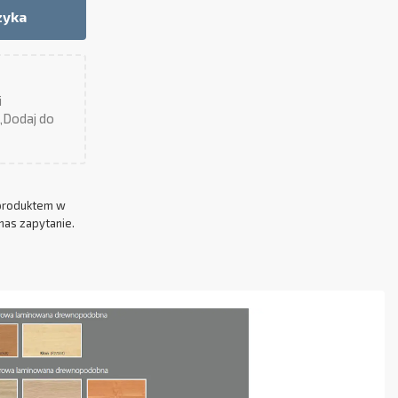
zyka
i
 „Dodaj do
produktem w
nas zapytanie.