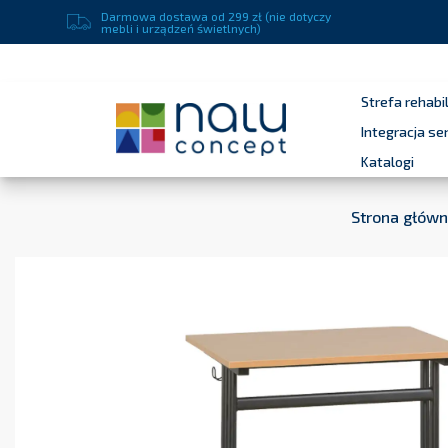
Darmowa dostawa od 299 zł (nie dotyczy
mebli i urządzeń świetlnych)
Strefa rehabil
Integracja s
Katalogi
Strona głów