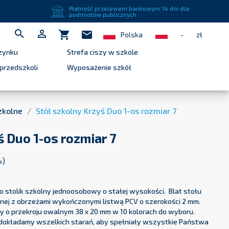
close
Płatność przelewem bankowym 14 dni dla
podmiotów publicznych


shopping_cart
mail
Polska
-
zł
zynku
Strefa ciszy w szkole
przedszkoli
Wyposażenie szkół
zkolne
Stół szkolny Krzyś Duo 1-os rozmiar 7
ś Duo 1-os rozmiar 7
%)
to stolik szkolny jednoosobowy o stałej wysokości. Blat stołu
nej z obrzeżami wykończonymi listwą PCV o szerokości 2 mm.
ry o przekroju owalnym 38 x 20 mm w 10 kolorach do wyboru.