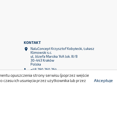
KONTAKT
299
NaluConcept Krzysztof Kobyłecki, Łukasz

Klimowski s.c.
ul. Józefa Marcika 14A lok. III/8
30-443 Kraków
Polska
+48 790 760 764

momentu opuszczenia strony serwisu (poprzez wejście
Akceptuje
 czasu ich usunięcia przez użytkownika lub przez
+48 790 760 513

info@naluconcept.com
