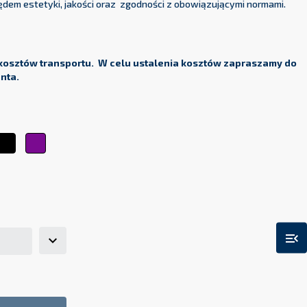
y dokładamy wszelkich starań, aby spełniały wszystkie Państwa
dem estetyki, jakości oraz zgodności z obowiązującymi normami.
kosztów transportu. W celu ustalenia kosztów zapraszamy do
enta.
ty
Czarny
Fioletowy
arańczowy
menu_open