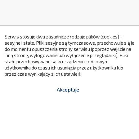
Serwis stosuje dwa zasadnicze rodzaje plików (cookies) -
sesyjne i stałe. Pliki sesyjne są tymczasowe, przechowuje się je
do momentu opuszczenia strony serwisu (poprzez wejście na
299
inną stronę, wylogowanie lub wyłączenie przeglądarki). Pliki
stałe przechowywane są w urządzeniu końcowym
użytkownika do czasu ich usunięcia przez użytkownika lub
przez czas wynikający z ich ustawień.
Akceptuje


shopping_cart
-
zł
Biblioteczka Sowa
720,01 zł
A2020
Cena

Dodaj do koszyka