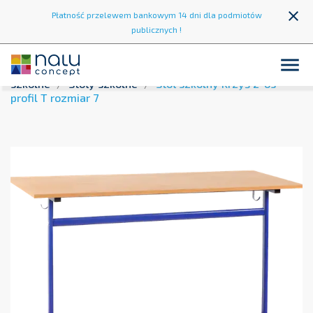
close
Płatność przelewem bankowym 14 dni dla podmiotów
publicznych !

Strona główna
Wyposażenie szkół
Krzesła i stoły
szkolne
Stoły szkolne
Stół szkolny Krzyś 2-os
profil T rozmiar 7