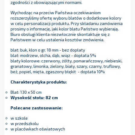
zgodności z obowiązującymi normami.
Wychodząc na przeciw Państwa oczekiwaniom
rozszerzyliśmy ofertę wyboru blatów o dodatkowe kolory
w celu personalizacji produktu. Przy składaniu zamówienia
prosimy o informację, jaki kolor blatu Państwo wybierają.
Biuro obsługi klienta niezwłocznie skontaktuje się z
Państwem w celu ustalenia kosztów zmówienia.
blat: buk, klon o gr. 18 mm - bez dopłaty
blat: modrzew, olcha, dąb, wiąz - dopłata 5%
blaty kolorowe: czerwony, żółty, pomarańczowy, niebieski,
granatowy, limonka, zielony, biały, szary, czarny, truflowy,
beż, popiel, mięta, zgaszony błękit - dopłata 10%
Charakterystyka produktu:
Blat: 130 x 50 cm
Wysokość stołu: 82
cm
Polecane zastosowanie:
w szkole
w przedszkolu
w placówkach oświatowych