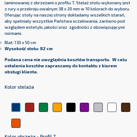
laminowanej z obrzeżami o profilu T. Stelaż stołu wykonany jest
z rury o przekroju owalnym 38 x 20 mm w 10 kolorach do wyboru.
Oferując stoły na naszej strony dokładamy wszelkich starań,
aby spełniały wszystkie Państwa oczekiwania, zarówno pod
względem estetyki, jakości oraz zgodności z obowiązującymi
normami.
Blat: 130 x 50 cm
Wysokość stołu: 82 cm
Podana cena nie uwzględnia kosztów transportu. W celu
ustalenia kosztów zapraszamy do kontaktu z biurem
obsługi klienta.
Kolor stelaża
Czerwony
Zielony
Żółty
Czarny
Fioletowy
Srebrny
Biały
Brą
Niebieski
Pomarańczowy
Kolor obrzeża - Profil T