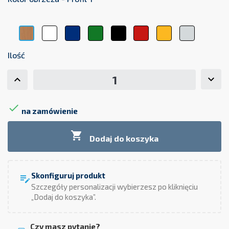
Biały
Niebieski
Zielony
Czarny
Czerwony
Żółty
Szary
Buk
Ilość

na zamówienie

Dodaj do koszyka
Skonfiguruj produkt
edit_note
Szczegóły personalizacji wybierzesz po kliknięciu
„Dodaj do koszyka”.
Czy masz pytanie?