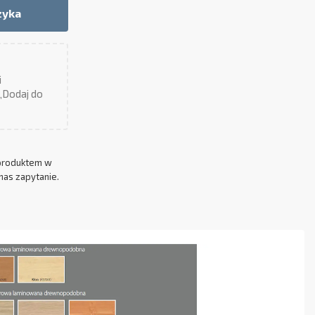
zyka
i
 „Dodaj do
produktem w
nas zapytanie.