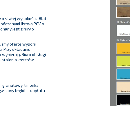
 o stałej wysokości. Blat
kończonymi listwą PCV o
onany jest z rury o
iśmy ofertę wyboru
. Przy składaniu
 wybierają. Biuro obsługi
 ustalenia kosztów
, granatowy, limonka,
 zgaszony błękit - dopłata