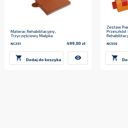
Zestaw Pia
Materac Rehabilitacyjny,
Przeszkód -
Trzyczęściowy Małpka
Rehabilitac
499,00 zł
NC251
NC550
Cena

visibility

Dodaj do koszyka
Do