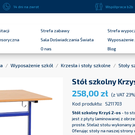
Płatność przelewem bankowym 14 dni dla podmiotów publicznych !
14 dni na zwrot
Współpraca b2b
itacji
Strefa zabawy
Strefa wypoc
ensoryczna
Sala Doświadczania Świata
Wyposażenie 
O nas
Blog
na
Wyposażenie szkół
Krzesła i stoły szkolne
Stoły s
Stół szkolny Krzy
258,00 zł
(z VAT 23
Kod produktu:
S211703
Stół szkolny Krzyś 2-os
- to s
jest z płyty laminowanej z obrz
proste. Stelaż stołu wykonany j
Oferując stoły na naszej stron