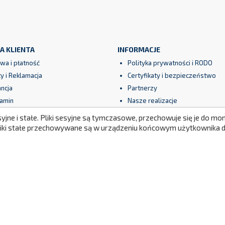
A KLIENTA
INFORMACJE
wa i płatność
Polityka prywatności i RODO
y i Reklamacja
Certyfikaty i bezpieczeństwo
ncja
Partnerzy
amin
Nasze realizacje
syjne i stałe. Pliki sesyjne są tymczasowe, przechowuje się je do 
eczne płatności
Newsletter
Pliki stałe przechowywane są w urządzeniu końcowym użytkownika do
Mapa strony