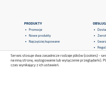
PRODUKTY
OBSŁUG
Promocje
Dosta
Nowe produkty
Zwrot
Najczęściej kupowane
Gwara
Regul
Serwis stosuje dwa zasadnicze rodzaje plików (cookies) - se
Bezpi
na inną stronę, wylogowanie lub wyłączenie przeglądarki). 
czas wynikający z ich ustawień.
Facebook
YouTube
Instagram