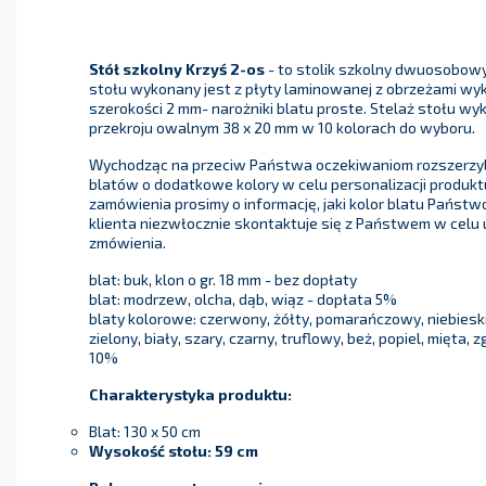
Stół szkolny Krzyś 2-os
- to stolik szkolny dwuosobowy
stołu wykonany jest z płyty laminowanej z obrzeżami wy
szerokości 2 mm- narożniki blatu proste. Stelaż stołu wyk
przekroju owalnym 38 x 20 mm w 10 kolorach do wyboru.
Wychodząc na przeciw Państwa oczekiwaniom rozszerzyl
blatów o dodatkowe kolory w celu personalizacji produktu
zamówienia prosimy o informację, jaki kolor blatu Państwo
klienta niezwłocznie skontaktuje się z Państwem w celu
zmówienia.
blat: buk, klon o gr. 18 mm - bez dopłaty
blat: modrzew, olcha, dąb, wiąz - dopłata 5%
blaty kolorowe: czerwony, żółty, pomarańczowy, niebieski
zielony, biały, szary, czarny, truflowy, beż, popiel, mięta,
10%
Charakterystyka produktu:
Blat: 130 x 50 cm
Wysokość stołu:
59 cm