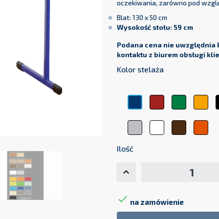
oczekiwania, zarówno pod wzglę
Blat: 130 x 50 cm
Wysokość stołu: 59 cm
Podana cena nie uwzględnia 
kontaktu z biurem obsługi kli
Kolor stelaża
Czerwony
Zielony
Żół
Niebieski
Srebrny
Biały
Brązowy
Pom
Ilość

na zamówienie