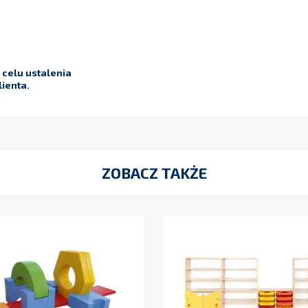
celu ustalenia
ienta.
ZOBACZ TAKŻE