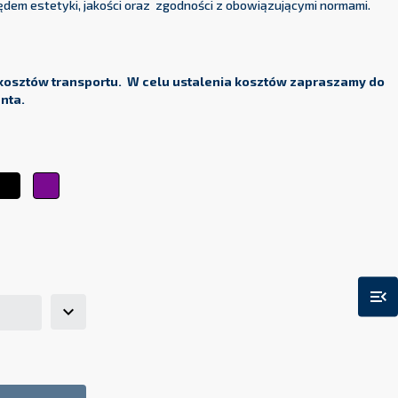
dem estetyki, jakości oraz zgodności z obowiązującymi normami.
kosztów transportu. W celu ustalenia kosztów zapraszamy do
enta.
ty
Czarny
Fioletowy
arańczowy
menu_open