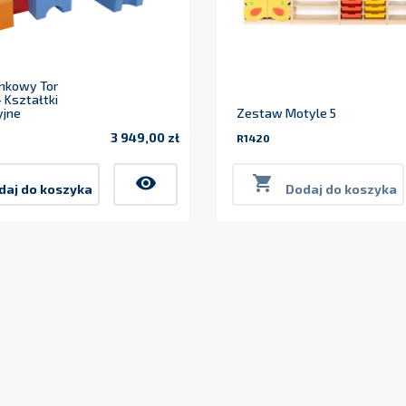
nkowy Tor
 Kształtki
yjne
Zestaw Motyle 5
3 949,00 zł
R1420
Cena
visibility

daj do koszyka
Dodaj do koszyka