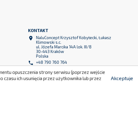
KONTAKT
NaluConcept Krzysztof Kobyłecki, Łukasz

299
Klimowski s.c.
ul. Józefa Marcika 14A lok. III/8
30-443 Kraków
Polska
+48 790 760 764

momentu opuszczenia strony serwisu (poprzez wejście
+48 790 760 513

Akceptuje
 czasu ich usunięcia przez użytkownika lub przez
info@naluconcept.com
