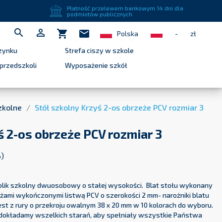
close
Płatność przelewem bankowym 14 dni dla
podmiotów publicznych


shopping_cart
mail
Polska
-
zł
zynku
Strefa ciszy w szkole
przedszkoli
Wyposażenie szkół
zkolne
Stół szkolny Krzyś 2-os obrzeże PCV rozmiar 3
ś 2-os obrzeże PCV rozmiar 3
%)
tolik szkolny dwuosobowy o stałej wysokości. Blat stołu wykonany
eżami wykończonymi listwą PCV o szerokości 2 mm- narożniki blatu
est z rury o przekroju owalnym 38 x 20 mm w 10 kolorach do wyboru.
y dokładamy wszelkich starań, aby spełniały wszystkie Państwa