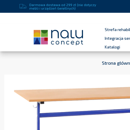
Darmowa dostawa od 299 zł (nie dotyczy
mebli i urządzeń świetlnych)
Strefa rehabil
Integracja s
Katalogi
Strona głów