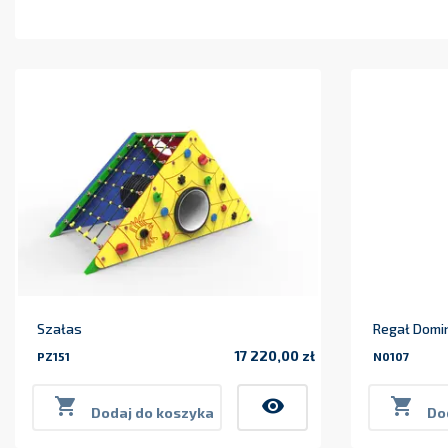
Szałas
Regał Domi
17 220,00 zł
PZ151
N0107
Cena

visibility

Dodaj do koszyka
Do