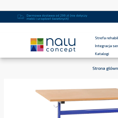
Darmowa dostawa od 299 zł (nie dotyczy
mebli i urządzeń świetlnych)
Strefa rehabil
Integracja s
Katalogi
Strona głów