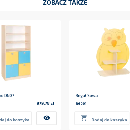
ZOBACZ TAKŻE
no DN07
Regał Sowa
979,78 zł
R6001
Cena
visibility

daj do koszyka
Dodaj do koszyka