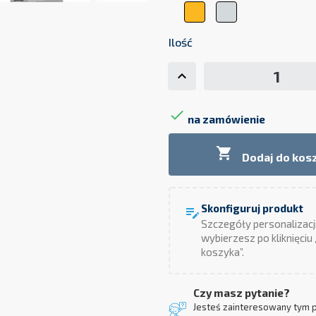
Żółty
Szary
Ilość

na zamówienie

Dodaj do kos
Skonfiguruj produkt
edit_note
Szczegóły personalizacj
wybierzesz po kliknięciu
koszyka”.
Czy masz pytanie?
Jesteś zainteresowany tym 