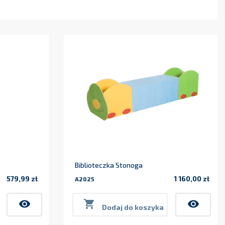
Biblioteczka Stonoga
579,99 zł
1 160,00 zł
A2025
Cena
Cena
visibility

visibility
Dodaj do koszyka