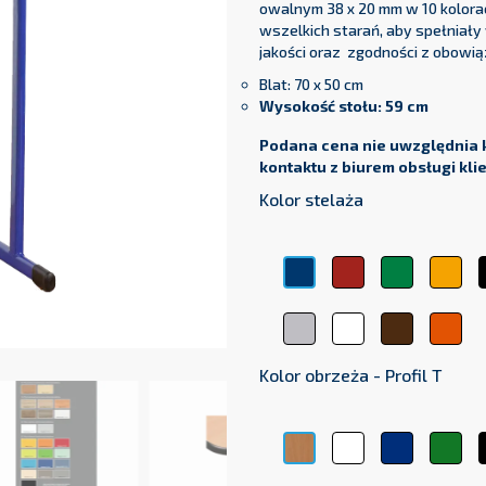
owalnym 38 x 20 mm w 10 kolora
wszelkich starań, aby spełniał
jakości oraz zgodności z obowią
Blat: 70 x 50 cm
Wysokość stołu: 59 cm
Podana cena nie uwzględnia 
kontaktu z biurem obsługi kli
Kolor stelaża
Czerwony
Zielony
Żół
Niebieski
Srebrny
Biały
Brązowy
Pom
Kolor obrzeża - Profil T
Biały
Niebieski
Zie
Buk