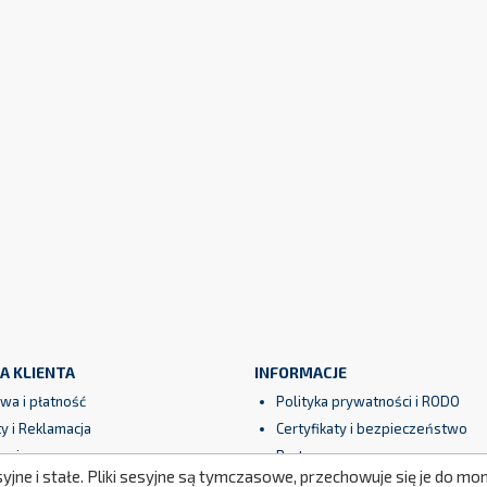
A KLIENTA
INFORMACJE
wa i płatność
Polityka prywatności i RODO
y i Reklamacja
Certyfikaty i bezpieczeństwo
ncja
Partnerzy
syjne i stałe. Pliki sesyjne są tymczasowe, przechowuje się je do 
amin
Nasze realizacje