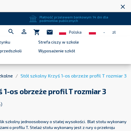
close
Płatność przelewem bankowym 14 dni dla
podmiotów publicznych


shopping_cart
mail
Polska
-
zł
zynku
Strefa ciszy w szkole
przedszkoli
Wyposażenie szkół
zkolne
Stół szkolny Krzyś 1-os obrzeże profil T rozmiar 3
 1-os obrzeże profil T rozmiar 3
%)
olik szkolny jednoosobowy o stałej wysokości. Blat stołu wykonany
żami o profilu T. Stelaż stołu wykonany jest z rury o przekroju