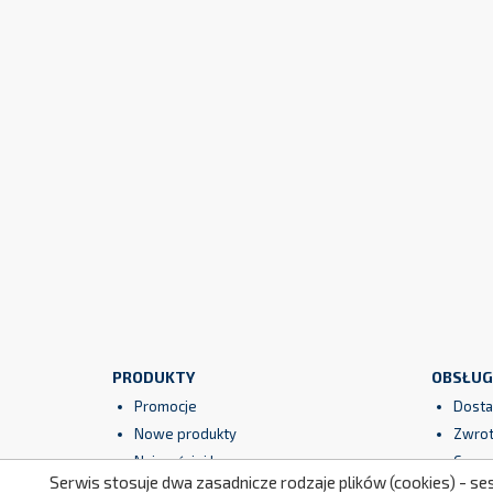
PRODUKTY
OBSŁUG
Promocje
Dosta
Nowe produkty
Zwrot
Najczęściej kupowane
Gwara
Serwis stosuje dwa zasadnicze rodzaje plików (cookies) - se
Regul