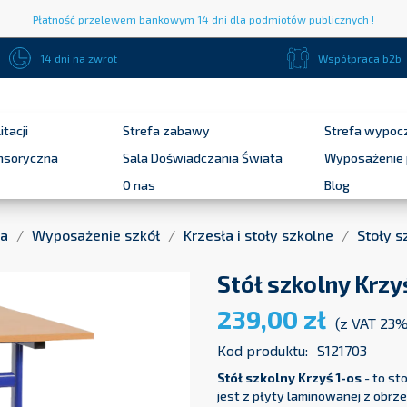
Płatność przelewem bankowym 14 dni dla podmiotów publicznych !
14 dni na zwrot
Współpraca b2b
itacji
Strefa zabawy
Strefa wypoc
ensoryczna
Sala Doświadczania Świata
Wyposażenie 
O nas
Blog
na
Wyposażenie szkół
Krzesła i stoły szkolne
Stoły s
Stół szkolny Krzyś
239,00 zł
(z VAT 23
Kod produktu:
S121703
Stół szkolny Krzyś 1-os
- to st
jest z płyty laminowanej z obrze