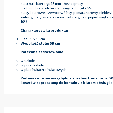
blat: buk, klon o gr. 18 mm - bez dopłaty
blat: modrzew, olcha, dąb, wiąz - dopłata 5%
blaty kolorowe: czerwony, żółty, pomarańczowy, niebieski
zielony, biały, szary, czarny, truflowy, beż, popiel, mięta,
10%
Charakterystyka produktu:
Blat: 70 x 50 cm
Wysokość stołu:
59 cm
Polecane zastosowanie:
w szkole
w przedszkolu
w placówkach oświatowych
Podana cena nie uwzględnia kosztów transportu. W 
kosztów zapraszamy do kontaktu z biurem obsługi kl