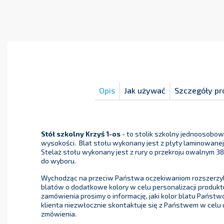
Opis
Jak używać
Szczegóły pr
Stół szkolny Krzyś 1-os
- to stolik szkolny jednoosobow
wysokości. Blat stołu wykonany jest z płyty laminowanej z
Stelaż stołu wykonany jest z rury o przekroju owalnym 38
do wyboru.
Wychodząc na przeciw Państwa oczekiwaniom rozszerzyl
blatów o dodatkowe kolory w celu personalizacji produktu
zamówienia prosimy o informację, jaki kolor blatu Państwo
klienta niezwłocznie skontaktuje się z Państwem w celu
zmówienia.