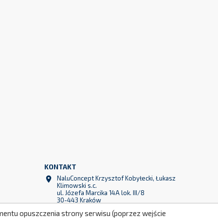
KONTAKT
299
NaluConcept Krzysztof Kobyłecki, Łukasz

Klimowski s.c.
ul. Józefa Marcika 14A lok. III/8
30-443 Kraków
Polska
momentu opuszczenia strony serwisu (poprzez wejście
+48 790 760 764