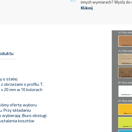
innych wymiarach? Wyślij do 
Kliknij
oduktu
y o stałej
 obrzeżami o profilu T.
 x 20 mm w 10 kolorach
iśmy ofertę wyboru
. Przy składaniu
 wybierają. Biuro obsługi
 ustalenia kosztów