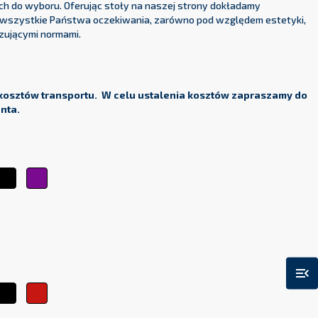
ch do wyboru. Oferując stoły na naszej strony dokładamy
y wszystkie Państwa oczekiwania, zarówno pod względem estetyki,
zującymi normami.
kosztów transportu. W celu ustalenia kosztów zapraszamy do
enta.
ty
Czarny
Fioletowy
arańczowy
menu_open
lony
Czarny
Czerwony