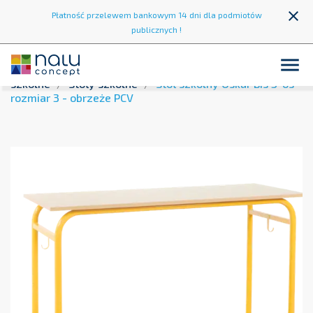
close
Płatność przelewem bankowym 14 dni dla podmiotów
publicznych !

Strona główna
Wyposażenie szkół
Krzesła i stoły
szkolne
Stoły szkolne
Stół szkolny Oskar Bis 3-os
rozmiar 3 - obrzeże PCV