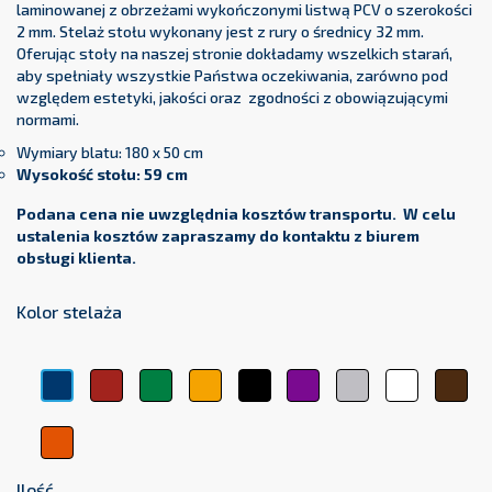
laminowanej z obrzeżami wykończonymi listwą PCV o szerokości
2 mm. Stelaż stołu wykonany jest z rury o średnicy 32 mm.
Oferując stoły na naszej stronie dokładamy wszelkich starań,
aby spełniały wszystkie Państwa oczekiwania, zarówno pod
względem estetyki, jakości oraz zgodności z obowiązującymi
normami.
Wymiary blatu: 180 x 50 cm
Wysokość stołu: 59 cm
Podana cena nie uwzględnia kosztów transportu. W celu
ustalenia kosztów zapraszamy do kontaktu z biurem
obsługi klienta.
Kolor stelaża
Czerwony
Zielony
Żółty
Czarny
Fioletowy
Srebrny
Biały
Brą
Niebieski
Pomarańczowy
Ilość