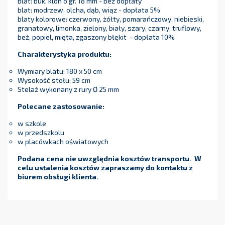
blat: buk, klon o gr. 18 mm - bez dopłaty
blat: modrzew, olcha, dąb, wiąz - dopłata 5%
blaty kolorowe: czerwony, żółty, pomarańczowy, niebieski,
granatowy, limonka, zielony, biały, szary, czarny, truflowy,
beż, popiel, mięta, zgaszony błękit - dopłata 10%
Charakterystyka produktu:
Wymiary blatu: 180 x 50 cm
Wysokość stołu: 59 cm
Stelaż wykonany z rury Ø 25 mm
Polecane zastosowanie:
w szkole
w przedszkolu
w placówkach oświatowych
Podana cena nie uwzględnia kosztów transportu. W
celu ustalenia kosztów zapraszamy do kontaktu z
biurem obsługi klienta.