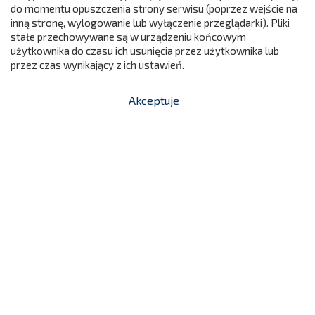
do momentu opuszczenia strony serwisu (poprzez wejście na
299
inną stronę, wylogowanie lub wyłączenie przeglądarki). Pliki
stałe przechowywane są w urządzeniu końcowym
użytkownika do czasu ich usunięcia przez użytkownika lub
przez czas wynikający z ich ustawień.
Akceptuje


shopping_cart
-
zł
Krzesło Szkolne Oskar Rozm.2
135,00 zł
K0202
Cena

Dodaj do koszyka