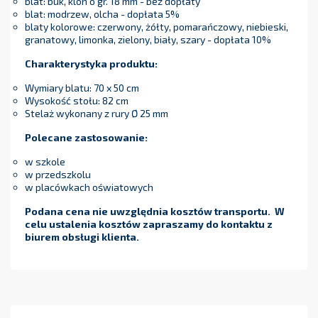
blat: buk, klon o gr. 18 mm - bez dopłaty
blat: modrzew, olcha - dopłata 5%
blaty kolorowe: czerwony, żółty, pomarańczowy, niebieski,
granatowy, limonka, zielony, biały, szary - dopłata 10%
Charakterystyka produktu:
Wymiary blatu: 70 x 50 cm
Wysokość stołu: 82 cm
Stelaż wykonany z rury Ø 25 mm
Polecane zastosowanie:
w szkole
w przedszkolu
w placówkach oświatowych
Podana cena nie uwzględnia kosztów transportu. W
celu ustalenia kosztów zapraszamy do kontaktu z
biurem obsługi klienta.