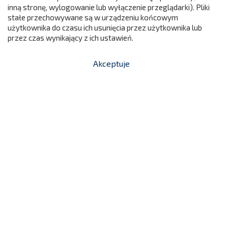
inną stronę, wylogowanie lub wyłączenie przeglądarki). Pliki
stałe przechowywane są w urządzeniu końcowym
użytkownika do czasu ich usunięcia przez użytkownika lub
przez czas wynikający z ich ustawień.
Akceptuje


shopping_cart
Krzesło Szkolne Oskar Rozm.2
-
zł
135,00 zł
K0202
Cena

Dodaj do koszyka