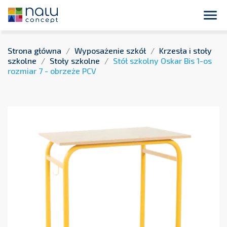
close
Płatność przelewem bankowym 14 dni dla podmiotów
publicznych !

Strona główna
Wyposażenie szkół
Krzesła i stoły
szkolne
Stoły szkolne
Stół szkolny Oskar Bis 1-os
rozmiar 7 - obrzeże PCV