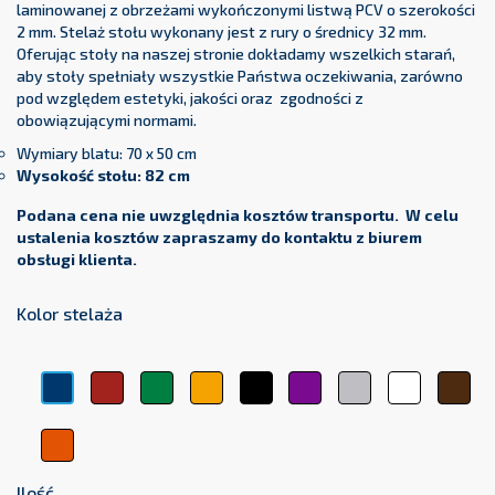
laminowanej z obrzeżami wykończonymi listwą PCV o szerokości
2 mm. Stelaż stołu wykonany jest z rury o średnicy 32 mm.
Oferując stoły na naszej stronie dokładamy wszelkich starań,
aby stoły spełniały wszystkie Państwa oczekiwania, zarówno
pod względem estetyki, jakości oraz zgodności z
obowiązującymi normami.
Wymiary blatu: 70 x 50 cm
Wysokość stołu: 82 cm
Podana cena nie uwzględnia kosztów transportu. W celu
ustalenia kosztów zapraszamy do kontaktu z biurem
obsługi klienta.
Kolor stelaża
Czerwony
Zielony
Żółty
Czarny
Fioletowy
Srebrny
Biały
Brą
Niebieski
Pomarańczowy
Ilość