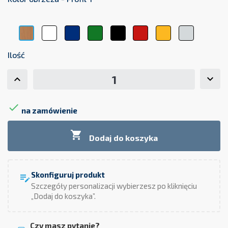
Biały
Niebieski
Zielony
Czarny
Czerwony
Żółty
Szary
Buk
Ilość

na zamówienie

Dodaj do koszyka
Skonfiguruj produkt
edit_note
Szczegóły personalizacji wybierzesz po kliknięciu
„Dodaj do koszyka”.
Czy masz pytanie?