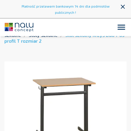
close
Płatność przelewem bankowym 14 dni dla podmiotów
publicznych !

Strona główna
Wyposażenie szkół
Krzesła i stoły
szkolne
Stoły szkolne
Stół szkolny Krzyś Duo 1-os
profil T rozmiar 2