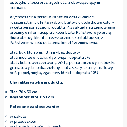
estetyki, jakości oraz zgodności z obowiązującymi
normami.
Wychodząc na przeciw Państwa oczekiwaniom
rozszerzyliśmy ofertę wyboru blatów o dodatkowe kolory
w celu personalizacji produktu. Przy składaniu zamówienia
prosimy o informację, jaki kolor blatu Państwo wybierają.
Biuro obsługi klienta niezwłocznie skontaktuje się z
Państwem w celu ustalenia kosztów zmówienia.
blat: buk, klon o gr. 18 mm - bez dopłaty
blat: modrzew, olcha, dąb, wiąz - dopłata 5%
blaty kolorowe: czerwony, żółty, pomarańczowy, niebieski,
granatowy, limonka, zielony, biały, szary, czarny, truflowy,
beż, popiel, mięta, zgaszony błękit - dopłata 10%
Charakterystyka produktu:
Blat: 70 x 50 cm
Wysokość stołu: 53
cm
Polecane zastosowanie:
w szkole
w przedszkolu
w placówkach oświatowych