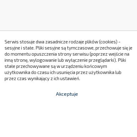
Serwis stosuje dwa zasadnicze rodzaje plików (cookies) -
sesyjne i stałe. Pliki sesyjne są tymczasowe, przechowuje się je
do momentu opuszczenia strony serwisu (poprzez wejście na
299
inną stronę, wylogowanie lub wyłączenie przeglądarki). Pliki
stałe przechowywane są w urządzeniu końcowym
użytkownika do czasu ich usunięcia przez użytkownika lub
przez czas wynikający z ich ustawień.
Akceptuje


shopping_cart
-
zł
Regał Domino DN01
740,00 zł
N0101
Cena