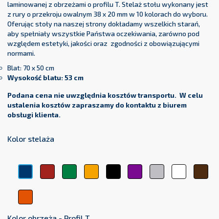
laminowanej z obrzeżami o profilu T. Stelaż stołu wykonany jest
z rury o przekroju owalnym 38 x 20 mm w 10 kolorach do wyboru.
Oferując stoły na naszej strony dokładamy wszelkich starań,
aby spełniały wszystkie Państwa oczekiwania, zarówno pod
względem estetyki, jakości oraz zgodności z obowiązującymi
normami.
Blat: 70 x 50 cm
Wysokość blatu: 53 cm
Podana cena nie uwzględnia kosztów transportu. W celu
ustalenia kosztów zapraszamy do kontaktu z biurem
obsługi klienta.
Kolor stelaża
Czerwony
Zielony
Żółty
Czarny
Fioletowy
Srebrny
Biały
Brą
Niebieski
Pomarańczowy
Kolor obrzeża - Profil T