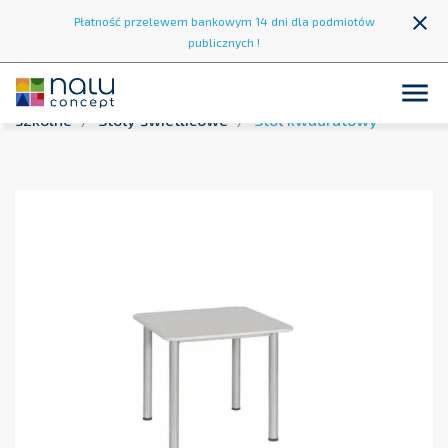
close
Płatność przelewem bankowym 14 dni dla podmiotów
publicznych !

Strona główna
Wyposażenie szkół
Krzesła i stoły
szkolne
Stoły świetlicowe
Stół kwadratowy