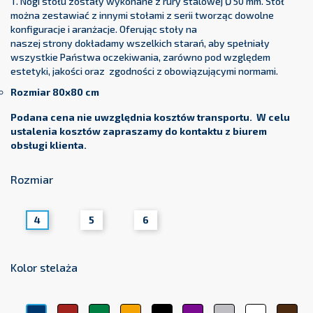
T. Nogi stołu zostały wykonane z rury stalowej Ø 50 mm. Stół
można zestawiać z innymi stołami z serii tworząc dowolne
konfiguracje i aranżacje. Oferując stoły na
naszej strony dokładamy wszelkich starań, aby spełniały
wszystkie Państwa oczekiwania, zarówno pod względem
estetyki, jakości oraz zgodności z obowiązującymi normami.
Rozmiar 80x80 cm
Podana cena nie uwzględnia kosztów transportu. W celu
ustalenia kosztów zapraszamy do kontaktu z biurem
obsługi klienta.
Rozmiar
4
5
6
Kolor stelaża
Czerwony
Zielony
Żółty
Czarny
Fioletowy
Srebrny
Biały
Brą
Niebieski