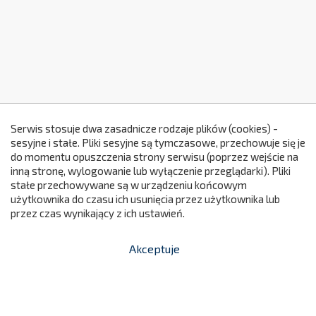
Serwis stosuje dwa zasadnicze rodzaje plików (cookies) -
sesyjne i stałe. Pliki sesyjne są tymczasowe, przechowuje się je
do momentu opuszczenia strony serwisu (poprzez wejście na
299
inną stronę, wylogowanie lub wyłączenie przeglądarki). Pliki
stałe przechowywane są w urządzeniu końcowym
użytkownika do czasu ich usunięcia przez użytkownika lub
przez czas wynikający z ich ustawień.
Akceptuje


shopping_cart
-
zł