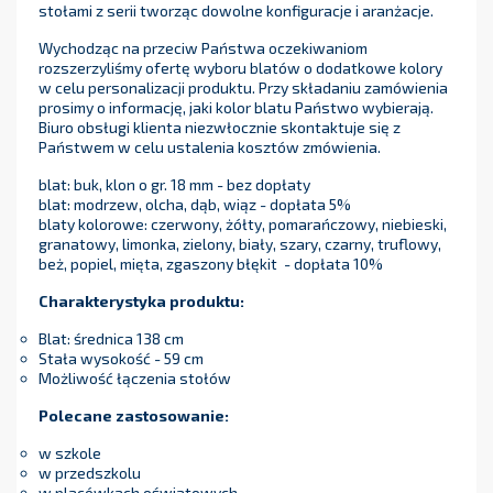
stołami z serii tworząc dowolne konfiguracje i aranżacje.
Wychodząc na przeciw Państwa oczekiwaniom
rozszerzyliśmy ofertę wyboru blatów o dodatkowe kolory
w celu personalizacji produktu. Przy składaniu zamówienia
prosimy o informację, jaki kolor blatu Państwo wybierają.
Biuro obsługi klienta niezwłocznie skontaktuje się z
Państwem w celu ustalenia kosztów zmówienia.
blat: buk, klon o gr. 18 mm - bez dopłaty
blat: modrzew, olcha, dąb, wiąz - dopłata 5%
blaty kolorowe: czerwony, żółty, pomarańczowy, niebieski,
granatowy, limonka, zielony, biały, szary, czarny, truflowy,
beż, popiel, mięta, zgaszony błękit - dopłata 10%
Charakterystyka produktu:
Blat: średnica 138 cm
Stała wysokość - 59 cm
Możliwość łączenia stołów
Polecane zastosowanie:
w szkole
w przedszkolu
w placówkach oświatowych