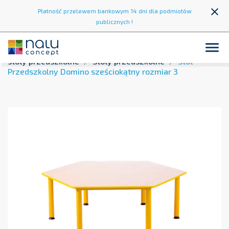
close
Płatność przelewem bankowym 14 dni dla podmiotów
publicznych !

Strona główna
Wyposażenie przedszkoli
Krzesła i
stoły przedszkolne
Stoły przedszkolne
Stół
Przedszkolny Domino sześciokątny rozmiar 3