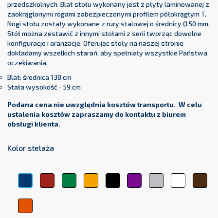
przedszkolnych. Blat stołu wykonany jest z płyty laminowanej z
zaokrąglonymi rogami zabezpieczonymi profilem półokrągłym T.
Nogi stołu zostały wykonane z rury stalowej o średnicy Ø 50 mm.
Stół można zestawić z innymi stołami z serii tworząc dowolne
konfiguracje i aranżacje. Oferując stoły na naszej stronie
dokładamy wszelkich starań, aby spełniały wszystkie Państwa
oczekiwania.
Blat: średnica 138 cm
Stała wysokość - 59 cm
Podana cena nie uwzględnia kosztów transportu. W celu
ustalenia kosztów zapraszamy do kontaktu z biurem
obsługi klienta.
Kolor stelaża
Czerwony
Zielony
Żółty
Czarny
Fioletowy
Srebrny
Biały
Brą
Niebieski
Pomarańczowy