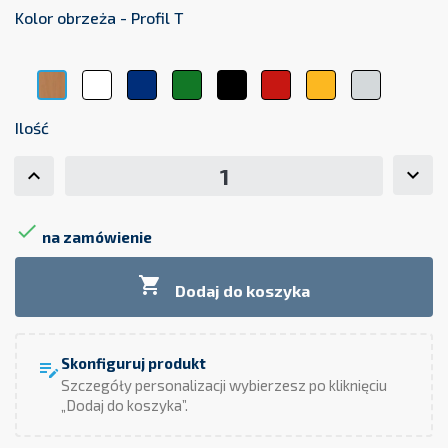
Kolor obrzeża - Profil T
Biały
Niebieski
Zielony
Czarny
Czerwony
Żółty
Szary
Buk
Ilość

na zamówienie

Dodaj do koszyka
Skonfiguruj produkt
edit_note
Szczegóły personalizacji wybierzesz po kliknięciu
„Dodaj do koszyka”.