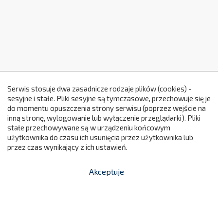
Serwis stosuje dwa zasadnicze rodzaje plików (cookies) -
sesyjne i stałe. Pliki sesyjne są tymczasowe, przechowuje się je
do momentu opuszczenia strony serwisu (poprzez wejście na
299
inną stronę, wylogowanie lub wyłączenie przeglądarki). Pliki
stałe przechowywane są w urządzeniu końcowym
użytkownika do czasu ich usunięcia przez użytkownika lub
przez czas wynikający z ich ustawień.
Akceptuje


shopping_cart
-
zł