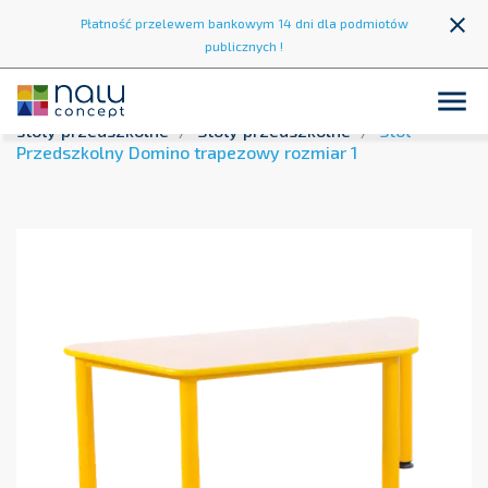
close
Płatność przelewem bankowym 14 dni dla podmiotów
publicznych !

Strona główna
Wyposażenie przedszkoli
Krzesła i
stoły przedszkolne
Stoły przedszkolne
Stół
Przedszkolny Domino trapezowy rozmiar 1