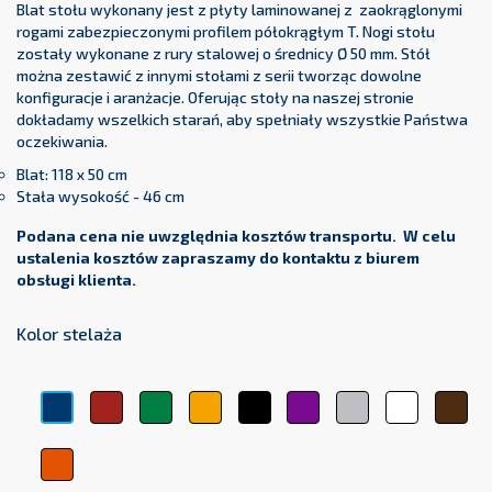
Blat stołu wykonany jest z płyty laminowanej z zaokrąglonymi
rogami zabezpieczonymi profilem półokrągłym T. Nogi stołu
zostały wykonane z rury stalowej o średnicy Ø 50 mm. Stół
można zestawić z innymi stołami z serii tworząc dowolne
konfiguracje i aranżacje. Oferując stoły na naszej stronie
dokładamy wszelkich starań, aby spełniały wszystkie Państwa
oczekiwania.
Blat: 118 x 50 cm
Stała wysokość - 46 cm
Podana cena nie uwzględnia kosztów transportu. W celu
ustalenia kosztów zapraszamy do kontaktu z biurem
obsługi klienta.
Kolor stelaża
Czerwony
Zielony
Żółty
Czarny
Fioletowy
Srebrny
Biały
Brą
Niebieski
Pomarańczowy