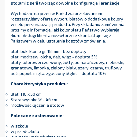
stołami z serii tworząc dowolne konfiguracje i aranżacje.
Wychodząc na przeciw Państwa oczekiwaniom
rozszerzyliśmy ofertę wyboru blatów o dodatkowe kolory
w celu personalizacji produktu. Przy składaniu zamówienia
prosimy o informację, jaki kolor blatu Państwo wybierają.
Biuro obsługi klienta niezwłocznie skontaktuje się z
Państwem w celu ustalenia kosztów zmówienia.
blat: buk, klon o gr. 18 mm - bez dopłaty
blat: modrzew, olcha, dąb, wiąz - dopłata 5%
blaty kolorowe: czerwony, żółty, pomarańczowy, niebieski,
granatowy, limonka, zielony, biały, szary, czarny, truflowy,
beż, popiel, mięta, zgaszony błękit - dopłata 10%
Charakterystyka produktu:
Blat: 118 x 50 cm
Stała wysokość - 46 cm
Możliwość łączenia stołów
Polecane zastosowanie:
w szkole
w przedszkolu
w placówkach oświatowych