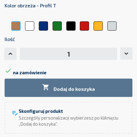
Kolor obrzeża - Profil T
Biały
Niebieski
Zielony
Czarny
Czerwony
Żółty
Szary
Buk
Ilość

na zamówienie

Dodaj do koszyka
Skonfiguruj produkt
edit_note
Szczegóły personalizacji wybierzesz po kliknięciu
„Dodaj do koszyka”.