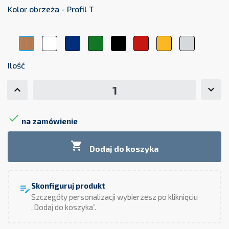
Kolor obrzeża - Profil T
Biały
Niebieski
Zielony
Czarny
Czerwony
Żółty
Szary
Buk
Ilość

na zamówienie

Dodaj do koszyka
Skonfiguruj produkt
edit_note
Szczegóły personalizacji wybierzesz po kliknięciu
„Dodaj do koszyka”.