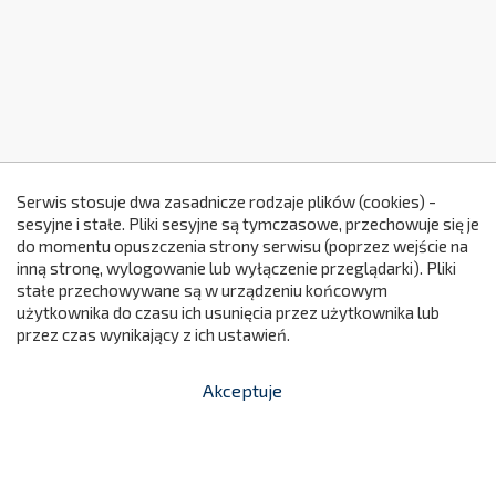
Serwis stosuje dwa zasadnicze rodzaje plików (cookies) -
sesyjne i stałe. Pliki sesyjne są tymczasowe, przechowuje się je
do momentu opuszczenia strony serwisu (poprzez wejście na
299
inną stronę, wylogowanie lub wyłączenie przeglądarki). Pliki
stałe przechowywane są w urządzeniu końcowym
użytkownika do czasu ich usunięcia przez użytkownika lub
przez czas wynikający z ich ustawień.
Akceptuje


shopping_cart
-
zł