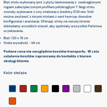
Blat stołu wykonany jest z płyty laminowanej z zaokrąglonymi
rogami zabezpieczonymi profilem półokrągłym T. Nogi stołu
zostały wykonane z rury stalowej o średnicy Ø 50 mm. Stół
można zestawić z innymi stołami z serii tworząc dowolne
konfiguracje i aranżacje. Oferując stoły na naszej stronie
dokładamy wszelkich starań, aby spełniały wszystkie Państwa
oczekiwania.
Blat: 120 x 70 cm
Stała wysokość - 46 cm
Podana cena nie uwzględnia kosztów transportu. W celu
ustalenia kosztów zapraszamy do kontaktu z biurem
obsługi klienta.
Kolor stelaża
Czerwony
Zielony
Żółty
Czarny
Fioletowy
Srebrny
Biały
Brą
Niebieski
Pomarańczowy