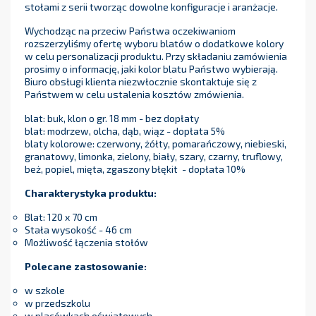
stołami z serii tworząc dowolne konfiguracje i aranżacje.
Wychodząc na przeciw Państwa oczekiwaniom
rozszerzyliśmy ofertę wyboru blatów o dodatkowe kolory
w celu personalizacji produktu. Przy składaniu zamówienia
prosimy o informację, jaki kolor blatu Państwo wybierają.
Biuro obsługi klienta niezwłocznie skontaktuje się z
Państwem w celu ustalenia kosztów zmówienia.
blat: buk, klon o gr. 18 mm - bez dopłaty
blat: modrzew, olcha, dąb, wiąz - dopłata 5%
blaty kolorowe: czerwony, żółty, pomarańczowy, niebieski,
granatowy, limonka, zielony, biały, szary, czarny, truflowy,
beż, popiel, mięta, zgaszony błękit - dopłata 10%
Charakterystyka produktu:
Blat: 120 x 70 cm
Stała wysokość - 46 cm
Możliwość łączenia stołów
Polecane zastosowanie:
w szkole
w przedszkolu
w placówkach oświatowych