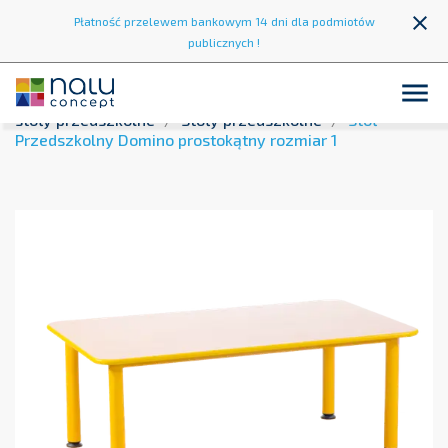
close
Płatność przelewem bankowym 14 dni dla podmiotów
publicznych !

Strona główna
Wyposażenie przedszkoli
Krzesła i
stoły przedszkolne
Stoły przedszkolne
Stół
Przedszkolny Domino prostokątny rozmiar 1