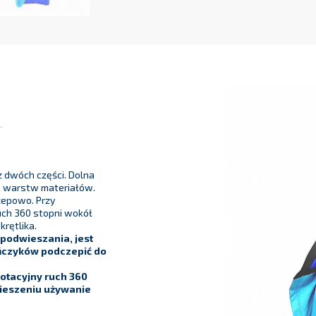
z dwóch części. Dolna
h warstw materiałów.
epowo. Przy
ch 360 stopni wokół
krętlika.
podwieszania, jest
ńczyków podczepić do
otacyjny ruch 360
wieszeniu używanie