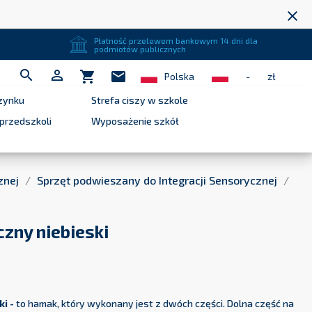
close
Płatność przelewem bankowym 14 dni dla
podmiotów publicznych


shopping_cart
mail
Polska
-
zł
zynku
Strefa ciszy w szkole
przedszkoli
Wyposażenie szkół
znej
Sprzęt podwieszany do Integracji Sensorycznej
zny niebieski
ki -
to hamak, który wykonany jest z dwóch części. Dolna część na