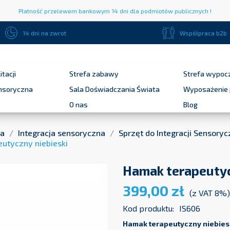
Płatność przelewem bankowym 14 dni dla podmiotów publicznych !
14 dni na zwrot
Współpraca b2b
itacji
Strefa zabawy
Strefa wypoc
ensoryczna
Sala Doświadczania Świata
Wyposażenie 
O nas
Blog
na
Integracja sensoryczna
Sprzęt do Integracji Sensoryc
utyczny niebieski
Hamak terapeutyc
399,00 zł
(z VAT 8%)
Kod produktu:
IS606
Hamak terapeutyczny niebies