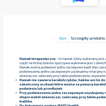
Opis
Szczegóły produktu
Hamak terapeutyczny -
to hamak, który wykonany jest 
część na której dziecko spoczywa wykonana jest z dwóc
Hamak można podwiesić jedno zaczepowo bądź dwu zacz
podwieszeniu jedno zaczepowym uzyskujemy rotacyjny ru
własnej osi, zalecamy przy takim podwieszeniu używanie 
Hamak nie zawiera karabińczyków, haków ani lin do 
zakończony oczkami które można za pomocą karabi
podwiesia lub przedłużek.
Przy podwieszeniu jedno zaczepowym uzyskujemy r
stopni wokół własnej osi, zalecamy przy takim pod
krętlika.
Do dokupienia osobno.IS607/krętlik