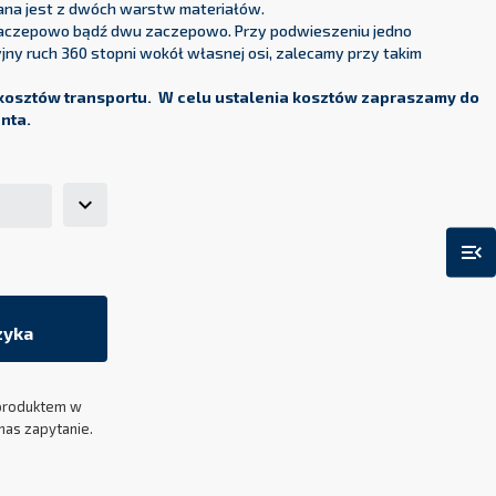
ana jest z dwóch warstw materiałów.
aczepowo bądź dwu zaczepowo. Przy podwieszeniu jedno
y ruch 360 stopni wokół własnej osi, zalecamy przy takim
.
kosztów transportu. W celu ustalenia kosztów zapraszamy do
enta.
menu_open
zyka
produktem w
nas zapytanie.