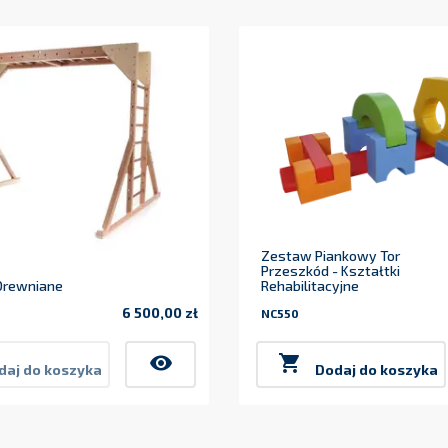
Zestaw Piankowy Tor
Przeszkód - Kształtki
Drewniane
Rehabilitacyjne
6 500,00 zł
NC550
Cena
visibility

daj do koszyka
Dodaj do koszyka