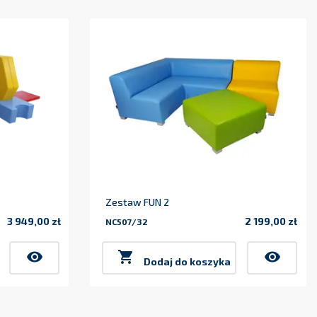
Zestaw FUN 2
3 949,00 zł
2 199,00 zł
NC507/32
Cena
Cena
visibility

visibility
Dodaj do koszyka