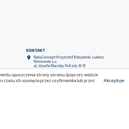
299
KONTAKT
NaluConcept Krzysztof Kobyłecki, Łukasz

Klimowski s.c.
ul. Józefa Marcika 14A lok. III/8
30-443 Kraków
momentu opuszczenia strony serwisu (poprzez wejście
Polska
Akceptuje
 czasu ich usunięcia przez użytkownika lub przez
+48 790 760 764

+48 790 760 513

info@naluconcept.com
