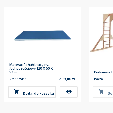
Materac Rehabilitacyjny,
Jednoczęściowy 120 X 60 X
5 Cm
Podwiesie 
209,00 zł
NC135/5118
IS626
Cena

visibility

Dodaj do koszyka
Do