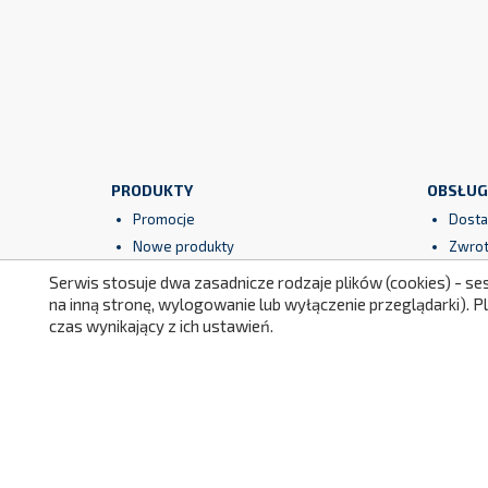
PRODUKTY
OBSŁUG
Promocje
Dosta
Nowe produkty
Zwrot
Najczęściej kupowane
Gwara
Serwis stosuje dwa zasadnicze rodzaje plików (cookies) - se
Regul
na inną stronę, wylogowanie lub wyłączenie przeglądarki). 
czas wynikający z ich ustawień.
Bezpi
Facebook
YouTube
Instagram