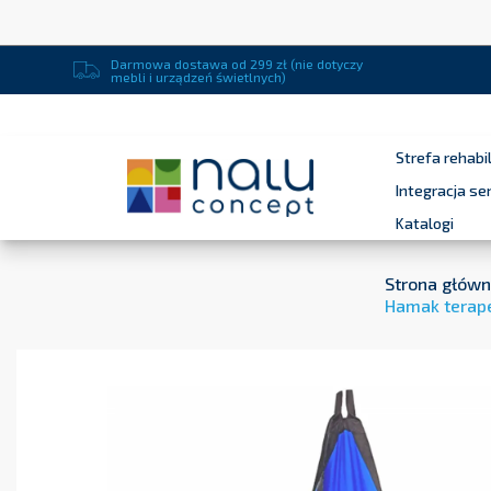
Darmowa dostawa od 299 zł (nie dotyczy
mebli i urządzeń świetlnych)
Strefa rehabil
Integracja s
Katalogi
Strona głów
Hamak terape