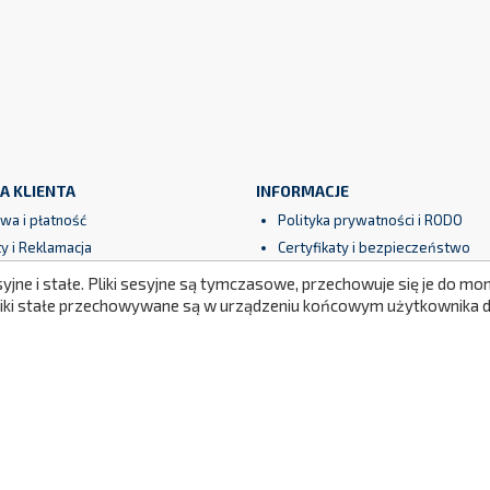
A KLIENTA
INFORMACJE
wa i płatność
Polityka prywatności i RODO
y i Reklamacja
Certyfikaty i bezpieczeństwo
ncja
Partnerzy
syjne i stałe. Pliki sesyjne są tymczasowe, przechowuje się je do 
amin
Nasze realizacje
Pliki stałe przechowywane są w urządzeniu końcowym użytkownika do
eczne płatności
Newsletter
Mapa strony