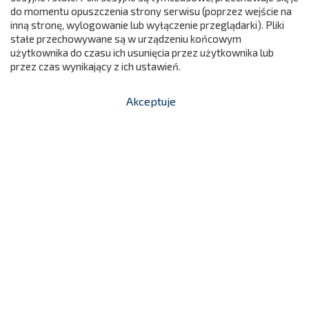
360,00 zł
IS616
do momentu opuszczenia strony serwisu (poprzez wejście na
299
Cena
inną stronę, wylogowanie lub wyłączenie przeglądarki). Pliki

stałe przechowywane są w urządzeniu końcowym
Dodaj do koszyka
użytkownika do czasu ich usunięcia przez użytkownika lub
przez czas wynikający z ich ustawień.
Akceptuje


shopping_cart
-
zł