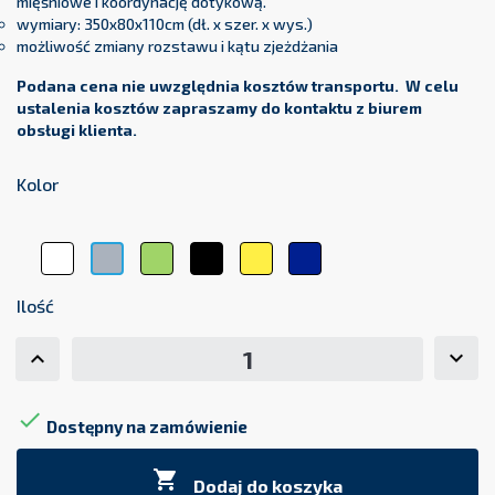
mięśniowe i koordynację dotykową.
wymiary: 350x80x110cm (dł. x szer. x wys.)
możliwość zmiany rozstawu i kątu zjeżdżania
Podana cena nie uwzględnia kosztów transportu. W celu
ustalenia kosztów zapraszamy do kontaktu z biurem
obsługi klienta.
Kolor
Biały
Zielony
Czarny
Żółty
Granatowy
Szary
Ilość

Dostępny na zamówienie

Dodaj do koszyka