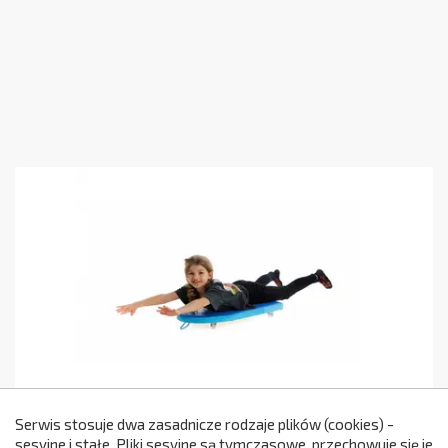
Serwis stosuje dwa zasadnicze rodzaje plików (cookies) -
Deskorolka Duża
sesyjne i stałe. Pliki sesyjne są tymczasowe, przechowuje się je