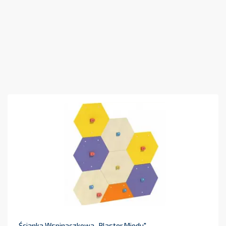
Ścianka Wspinaczkowa ,,Plaster Miodu"