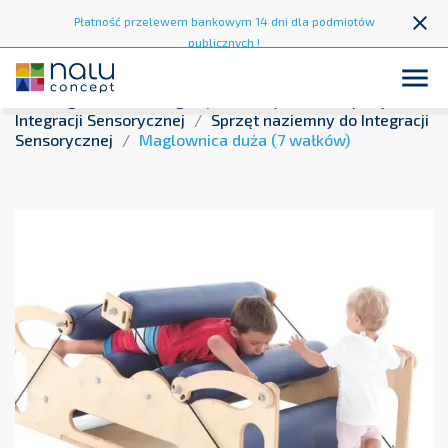
close
Płatność przelewem bankowym 14 dni dla podmiotów
publicznych !

Strona główna
Integracja sensoryczna
Sprzęt do
Integracji Sensorycznej
Sprzęt naziemny do Integracji
Sensorycznej
Maglownica duża (7 wałków)