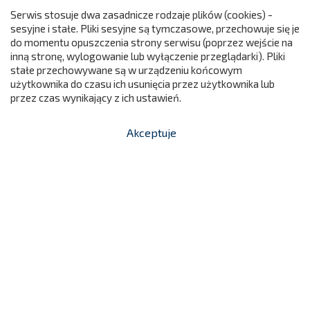
Serwis stosuje dwa zasadnicze rodzaje plików (cookies) -
sesyjne i stałe. Pliki sesyjne są tymczasowe, przechowuje się je
Maglownica Średnia (4 Wałki)
do momentu opuszczenia strony serwisu (poprzez wejście na
299
1 550,00 zł
IS889
inną stronę, wylogowanie lub wyłączenie przeglądarki). Pliki
Cena
stałe przechowywane są w urządzeniu końcowym

użytkownika do czasu ich usunięcia przez użytkownika lub
Dodaj do koszyka
przez czas wynikający z ich ustawień.
Akceptuje


shopping_cart
-
zł