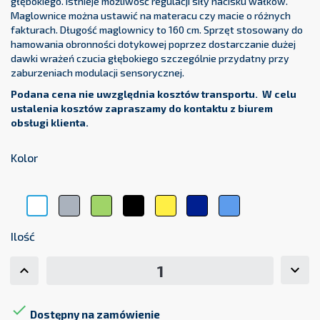
głębokiego. Istnieje możliwość regulacji siły nacisku wałków.
Maglownice można ustawić na materacu czy macie o różnych
fakturach. Długość maglownicy to 160 cm. Sprzęt stosowany do
hamowania obronności dotykowej poprzez dostarczanie dużej
dawki wrażeń czucia głębokiego szczególnie przydatny przy
zaburzeniach modulacji sensorycznej.
Podana cena nie uwzględnia kosztów transportu. W celu
ustalenia kosztów zapraszamy do kontaktu z biurem
obsługi klienta.
Kolor
Szary
Zielony
Czarny
Żółty
Granatowy
Niebieski
Biały
Ilość

Dostępny na zamówienie